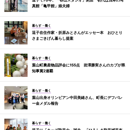
真館「亀甲館」娘夫婦
暮らす・働く
逗子在住作家・折原みとさんがエッセー本 おひとり
さまごきげん暮らし提案
暮らす・働く
葉山町農産物品評会に155点 岩澤勝実さんのカブが県
知事賞2連覇
暮らす・働く
葉山出身オリンピアン中田美緒さん、町長にデフバレ
ー金メダル報告
暮らす・働く
逗子に「キッズ防災士」誕生 「ひろしま防災減災支