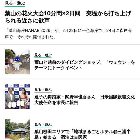
見る・遊ぶ
葉山の花火大会10分間×2日間 突堤から打ち上げ
られる近さに歓声
「葉山海岸HANABI2026」が、7月22日に一色海岸で、24日に森戸海
岸で、それぞれ開催された。
見る・遊ぶ
葉山と越前のダイビングショップ、「ウミウシ」を
テーマにトークイベント
見る・遊ぶ
逗子の舞踏家・関野早也香さん 日米国際親善文化
大使任命を市長に報告
見る・遊ぶ
葉山棚田エリアで「地域まるごとホテル@三浦半
島」始まる 宿泊は古民家