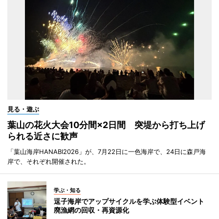
見る・遊ぶ
葉山の花火大会10分間×2日間 突堤から打ち上げ
られる近さに歓声
「葉山海岸HANABI2026」が、7月22日に一色海岸で、24日に森戸海
岸で、それぞれ開催された。
学ぶ・知る
逗子海岸でアップサイクルを学ぶ体験型イベント
廃漁網の回収・再資源化