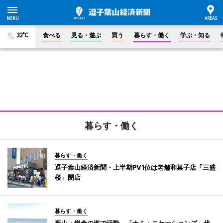
32°C
食べる
見る・遊ぶ
買う
暮らす・働く
学ぶ・知る
暮らす・働く
暮らす・働く
逗子葉山経済新聞・上半期PV1位は老舗和菓子店「三盛
楼」閉店
暮らす・働く
葉山・鎌倉の海で活動 「ナミ・ニケーションズ」代