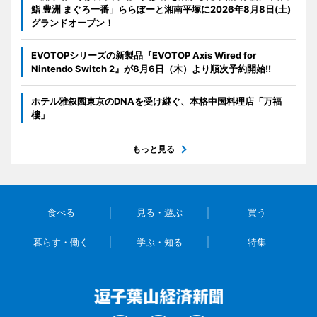
鮨 豊洲 まぐろ一番」ららぽーと湘南平塚に2026年8月8日(土)
グランドオープン！
EVOTOPシリーズの新製品『EVOTOP Axis Wired for
Nintendo Switch 2』が8月6日（木）より順次予約開始!!
ホテル雅叙園東京のDNAを受け継ぐ、本格中国料理店「万福
樓」
もっと見る
食べる
見る・遊ぶ
買う
暮らす・働く
学ぶ・知る
特集