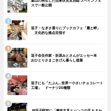
葉山の再生した旧東伏見宮別邸 スペインフェ
スで一般公開
逗子・なぎさ通りにブックカフェ「麓と畔」
文化的な拠点目指す
逗子在住作家・折原みとさんがエッセー本
おひとりさまごきげん暮らし提案
逗子にも「たぶん…世界一小さいチョコレート
工場」 ドーナツ20種類
JR逗子駅前に「趣味文具とハンコの店 ちまか