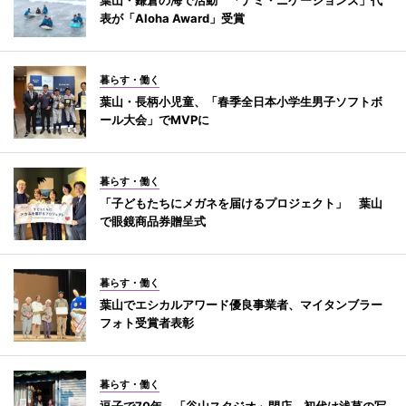
表が「Aloha Award」受賞
暮らす・働く
葉山・長柄小児童、「春季全日本小学生男子ソフトボ
ール大会」でMVPに
暮らす・働く
「子どもたちにメガネを届けるプロジェクト」 葉山
で眼鏡商品券贈呈式
暮らす・働く
葉山でエシカルアワード優良事業者、マイタンブラー
フォト受賞者表彰
暮らす・働く
逗子で70年、「谷山スタジオ」閉店 初代は浅草の写