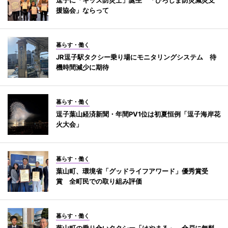
援協会」ならって
暮らす・働く
JR逗子駅タクシー乗り場にモニタリングシステム 待
機時間減少に期待
暮らす・働く
逗子葉山経済新聞・年間PV1位は初夏恒例「逗子海岸花
火大会」
暮らす・働く
葉山町、環境省「グッドライフアワード」優秀賞受
賞 全町民での取り組み評価
暮らす・働く
葉山町の乗り合いタクシー「はやまる」 全戸に無料