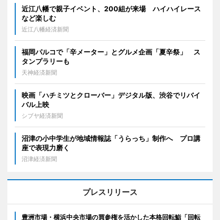
近江八幡で親子イベント、200組が来場 ハイハイレース
など楽しむ
近江八幡経済新聞
福岡パルコで「辛メーター」とグルメ企画「夏辛祭」 ス
タンプラリーも
天神経済新聞
映画「ハチミツとクローバー」デジタル版、渋谷でリバイ
バル上映
シブヤ経済新聞
沼津の小中学生が地域情報誌「うらっち」制作へ プロ講
座で表現力磨く
沼津経済新聞
プレスリリース
豊洲市場・横浜中央市場の買参権を活かした本格回転鮨「回転