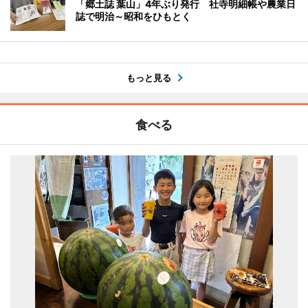
「郷土誌 葉山」4年ぶり発行 社寺明細帳や農業日
誌で明治～昭和をひもとく
もっと見る
食べる