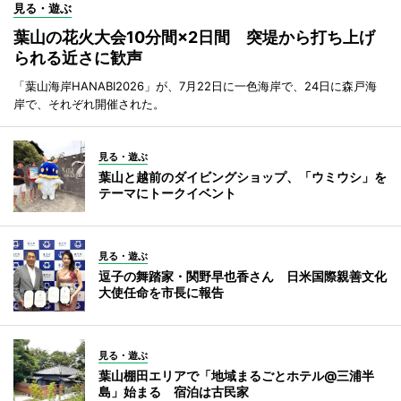
見る・遊ぶ
葉山の花火大会10分間×2日間 突堤から打ち上げ
られる近さに歓声
「葉山海岸HANABI2026」が、7月22日に一色海岸で、24日に森戸海
岸で、それぞれ開催された。
見る・遊ぶ
葉山と越前のダイビングショップ、「ウミウシ」を
テーマにトークイベント
見る・遊ぶ
逗子の舞踏家・関野早也香さん 日米国際親善文化
大使任命を市長に報告
見る・遊ぶ
葉山棚田エリアで「地域まるごとホテル@三浦半
島」始まる 宿泊は古民家