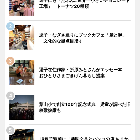
逗子にも「たぶん…世界一小さいチョコレート
工場」 ドーナツ20種類
逗子・なぎさ通りにブックカフェ「麓と畔」
文化的な拠点目指す
逗子在住作家・折原みとさんがエッセー本
おひとりさまごきげん暮らし提案
葉山小で創立100年記念式典 児童が調べた旧
校歌披露も
JR逗子駅前に「趣味文具とハンコの店 ちまか