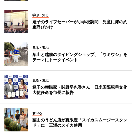
学ぶ・知る
逗子のライフセーバーが小学校訪問 児童に海の約
束呼びかけ
見る・遊ぶ
葉山と越前のダイビングショップ、「ウミウシ」を
テーマにトークイベント
見る・遊ぶ
逗子の舞踏家・関野早也香さん 日米国際親善文化
大使任命を市長に報告
食べる
葉山のうどん店が夏限定「スイカスムージースタン
ド」に 三浦のスイカ使用