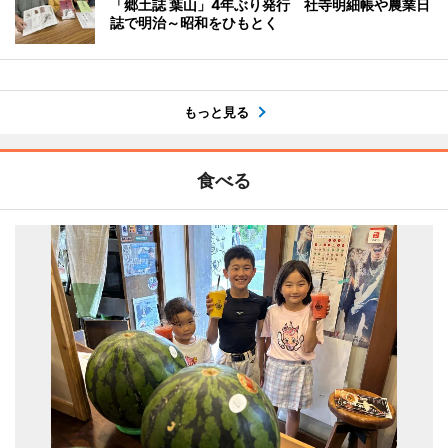
「郷土誌 葉山」4年ぶり発行 社寺明細帳や農業日
誌で明治～昭和をひもとく
もっと見る
食べる