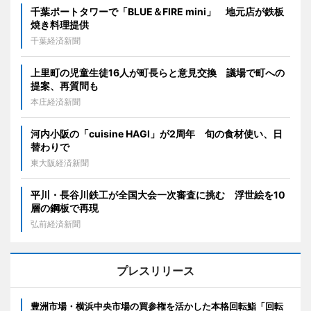
千葉ポートタワーで「BLUE＆FIRE mini」 地元店が鉄板
焼き料理提供
千葉経済新聞
上里町の児童生徒16人が町長らと意見交換 議場で町への
提案、再質問も
本庄経済新聞
河内小阪の「cuisine HAGI」が2周年 旬の食材使い、日
替わりで
東大阪経済新聞
平川・長谷川鉄工が全国大会一次審査に挑む 浮世絵を10
層の鋼板で再現
弘前経済新聞
プレスリリース
豊洲市場・横浜中央市場の買参権を活かした本格回転鮨「回転