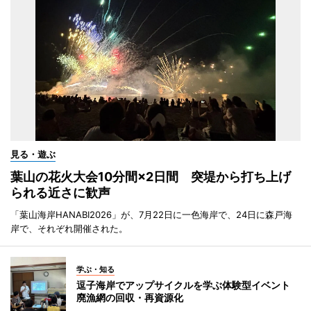
見る・遊ぶ
葉山の花火大会10分間×2日間 突堤から打ち上げ
られる近さに歓声
「葉山海岸HANABI2026」が、7月22日に一色海岸で、24日に森戸海
岸で、それぞれ開催された。
学ぶ・知る
逗子海岸でアップサイクルを学ぶ体験型イベント
廃漁網の回収・再資源化