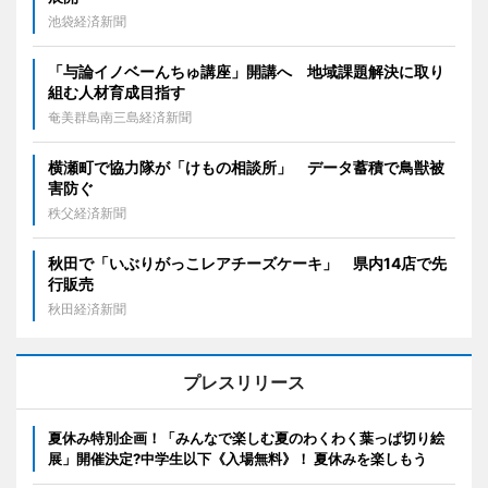
池袋経済新聞
「与論イノベーんちゅ講座」開講へ 地域課題解決に取り
組む人材育成目指す
奄美群島南三島経済新聞
横瀬町で協力隊が「けもの相談所」 データ蓄積で鳥獣被
害防ぐ
秩父経済新聞
秋田で「いぶりがっこレアチーズケーキ」 県内14店で先
行販売
秋田経済新聞
プレスリリース
夏休み特別企画！「みんなで楽しむ夏のわくわく葉っぱ切り絵
展」開催決定?中学生以下《入場無料》！ 夏休みを楽しもう