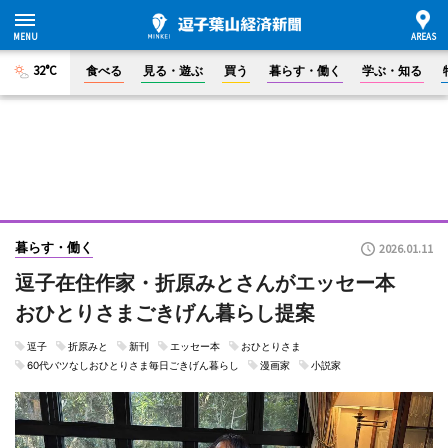
32°C
食べる
見る・遊ぶ
買う
暮らす・働く
学ぶ・知る
暮らす・働く
2026.01.11
逗子在住作家・折原みとさんがエッセー本
おひとりさまごきげん暮らし提案
逗子
折原みと
新刊
エッセー本
おひとりさま
60代バツなしおひとりさま毎日ごきげん暮らし
漫画家
小説家