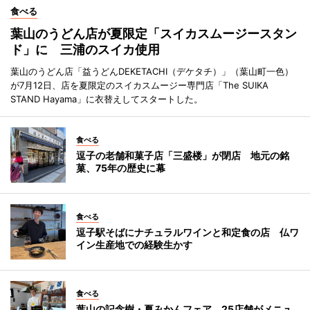
食べる
葉山のうどん店が夏限定「スイカスムージースタン
ド」に 三浦のスイカ使用
葉山のうどん店「益うどんDEKETACHI（デケタチ）」（葉山町一色）
が7月12日、店を夏限定のスイカスムージー専門店「The SUIKA
STAND Hayama」に衣替えしてスタートした。
食べる
逗子の老舗和菓子店「三盛楼」が閉店 地元の銘
菓、75年の歴史に幕
食べる
逗子駅そばにナチュラルワインと和定食の店 仏ワ
イン生産地での経験生かす
食べる
葉山の記念樹・夏みかんフェア 25店舗がメニュ