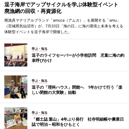
逗子海岸でアップサイクルを学ぶ体験型イベント
廃漁網の回収・再資源化
廃漁具マテリアルブランド「amuca（アムカ）」を展開する「amu」
（宮城県気仙沼市）が、7月20日「海の日」に海の環境と未来を考える
体験型イベントを逗子海岸で開催した。
学ぶ・知る
逗子のライフセーバーが小学校訪問 児童に海の約
束呼びかけ
学ぶ・知る
逗子の「理科ハウス」閉館へ 1年かけて行う「楽
しい閉館の大実験」始動
学ぶ・知る
「郷土誌 葉山」4年ぶり発行 社寺明細帳や農業日
誌で明治～昭和をひもとく