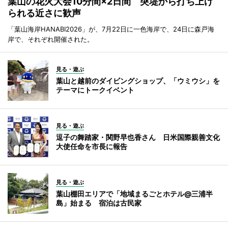
葉山の花火大会10分間×2日間 突堤から打ち上げ
られる近さに歓声
「葉山海岸HANABI2026」が、7月22日に一色海岸で、24日に森戸海
岸で、それぞれ開催された。
見る・遊ぶ
葉山と越前のダイビングショップ、「ウミウシ」を
テーマにトークイベント
見る・遊ぶ
逗子の舞踏家・関野早也香さん 日米国際親善文化
大使任命を市長に報告
見る・遊ぶ
葉山棚田エリアで「地域まるごとホテル@三浦半
島」始まる 宿泊は古民家