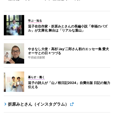
学ぶ・知る
逗子在住作家・折原みとさんの長編小説「幸福のパズ
ル」が文庫化 舞台は「リアルな葉山」
やまなし大使・高杉’Jay’二郎さん初のエッセー集 愛犬
オーサとの日々つづる
甲府経済新聞
暮らす・働く
逗子の詩人が「山ノ根日記2024」自費出版 日記の魅力
伝える
折原みとさん（インスタグラム）