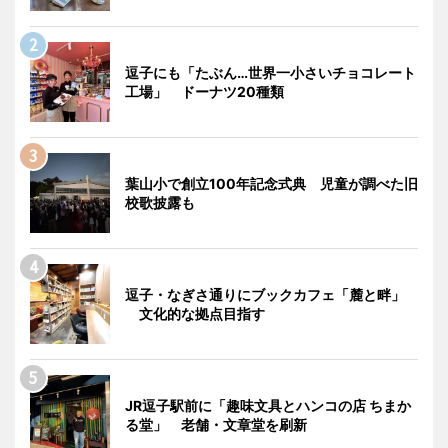
逗子にも「たぶん…世界一小さいチョコレート
工場」 ドーナツ20種類
葉山小で創立100年記念式典 児童が調べた旧
校歌披露も
逗子・なぎさ通りにブックカフェ「麓と畔」
文化的な拠点目指す
JR逗子駅前に「趣味文具とハンコの店 ちまか
る堂」 老舗・文章堂を刷新