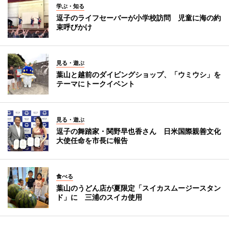
学ぶ・知る
逗子のライフセーバーが小学校訪問 児童に海の約
束呼びかけ
見る・遊ぶ
葉山と越前のダイビングショップ、「ウミウシ」を
テーマにトークイベント
見る・遊ぶ
逗子の舞踏家・関野早也香さん 日米国際親善文化
大使任命を市長に報告
食べる
葉山のうどん店が夏限定「スイカスムージースタン
ド」に 三浦のスイカ使用