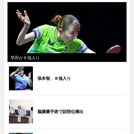
早田が８強入り
張本智、８強入り
脳腫瘍手術で誤部位摘出