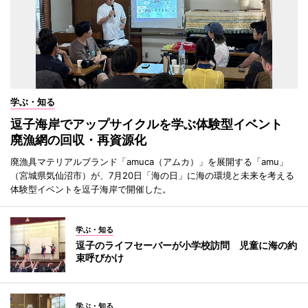
学ぶ・知る
逗子海岸でアップサイクルを学ぶ体験型イベント
廃漁網の回収・再資源化
廃漁具マテリアルブランド「amuca（アムカ）」を展開する「amu」
（宮城県気仙沼市）が、7月20日「海の日」に海の環境と未来を考える
体験型イベントを逗子海岸で開催した。
学ぶ・知る
逗子のライフセーバーが小学校訪問 児童に海の約
束呼びかけ
学ぶ・知る