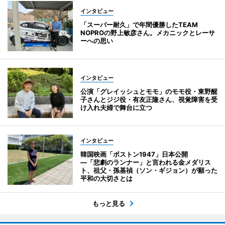
インタビュー
「スーパー耐久」で年間優勝したTEAM
NOPROの野上敏彦さん。メカニックとレーサ
ーへの思い
インタビュー
公演「グレイッシュとモモ」のモモ役・東野醒
子さんとジジ役・有友正隆さん、視覚障害を受
け入れ夫婦で舞台に立つ
インタビュー
韓国映画「ボストン1947」日本公開
―「悲劇のランナー」と言われる金メダリス
ト、祖父・孫基禎（ソン・ギジョン）が願った
平和の大切さとは
もっと見る