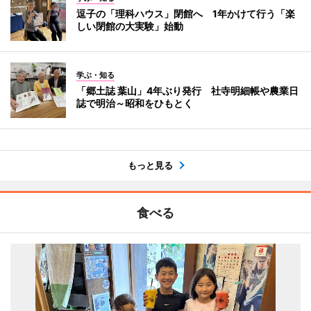
逗子の「理科ハウス」閉館へ 1年かけて行う「楽
しい閉館の大実験」始動
学ぶ・知る
「郷土誌 葉山」4年ぶり発行 社寺明細帳や農業日
誌で明治～昭和をひもとく
もっと見る
食べる