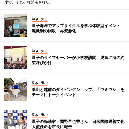
岸で、それぞれ開催された。
学ぶ・知る
逗子海岸でアップサイクルを学ぶ体験型イベント
廃漁網の回収・再資源化
学ぶ・知る
逗子のライフセーバーが小学校訪問 児童に海の約
束呼びかけ
見る・遊ぶ
葉山と越前のダイビングショップ、「ウミウシ」を
テーマにトークイベント
見る・遊ぶ
逗子の舞踏家・関野早也香さん 日米国際親善文化
大使任命を市長に報告