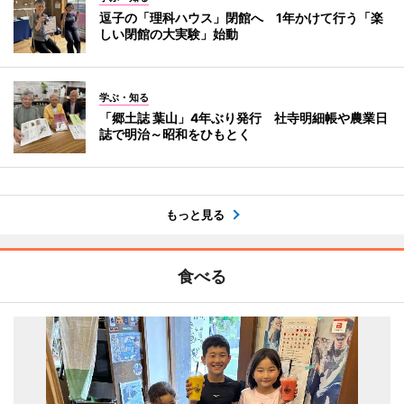
逗子の「理科ハウス」閉館へ 1年かけて行う「楽
しい閉館の大実験」始動
学ぶ・知る
「郷土誌 葉山」4年ぶり発行 社寺明細帳や農業日
誌で明治～昭和をひもとく
もっと見る
食べる