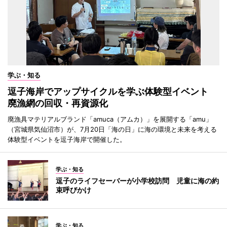
学ぶ・知る
逗子海岸でアップサイクルを学ぶ体験型イベント
廃漁網の回収・再資源化
廃漁具マテリアルブランド「amuca（アムカ）」を展開する「amu」
（宮城県気仙沼市）が、7月20日「海の日」に海の環境と未来を考える
体験型イベントを逗子海岸で開催した。
学ぶ・知る
逗子のライフセーバーが小学校訪問 児童に海の約
束呼びかけ
学ぶ・知る