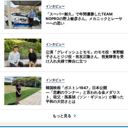
インタビュー
「スーパー耐久」で年間優勝したTEAM
NOPROの野上敏彦さん。メカニックとレーサ
ーへの思い
インタビュー
公演「グレイッシュとモモ」のモモ役・東野醒
子さんとジジ役・有友正隆さん、視覚障害を受
け入れ夫婦で舞台に立つ
インタビュー
韓国映画「ボストン1947」日本公開
―「悲劇のランナー」と言われる金メダリス
ト、祖父・孫基禎（ソン・ギジョン）が願った
平和の大切さとは
もっと見る