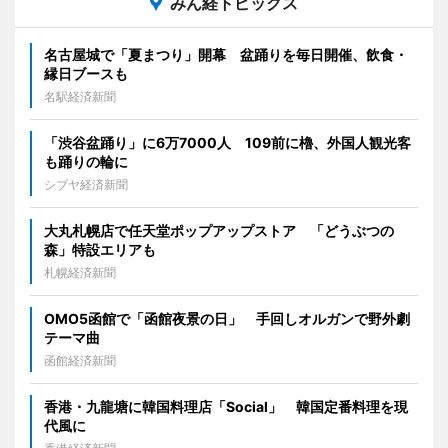
みん経トピックス
名古屋城で「夏まつり」開幕 盆踊りを毎日開催、飲食・
縁日ブースも
名駅経済新聞
「渋谷盆踊り」に6万7000人 109前に櫓、外国人観光客
も踊りの輪に
シブヤ経済新聞
大丸札幌店で任天堂ポップアップストア 「どうぶつの
森」特設エリアも
札幌経済新聞
OMO5函館で「函館夜景の日」 手回しオルガンで野外劇
テーマ曲
函館経済新聞
香港・九龍塘に韓国料理店「Social」 韓国定番料理を現
代風に