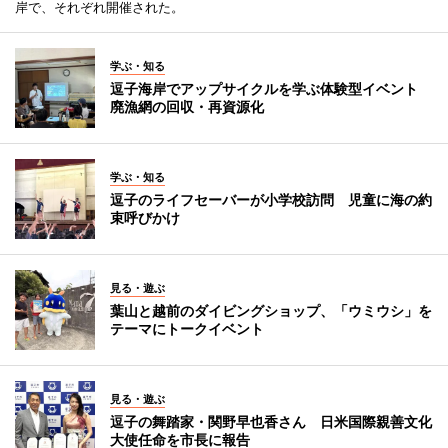
岸で、それぞれ開催された。
学ぶ・知る
逗子海岸でアップサイクルを学ぶ体験型イベント
廃漁網の回収・再資源化
学ぶ・知る
逗子のライフセーバーが小学校訪問 児童に海の約
束呼びかけ
見る・遊ぶ
葉山と越前のダイビングショップ、「ウミウシ」を
テーマにトークイベント
見る・遊ぶ
逗子の舞踏家・関野早也香さん 日米国際親善文化
大使任命を市長に報告