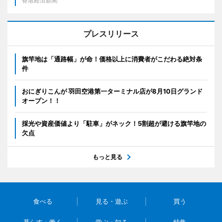
香港経済新聞
プレスリリース
旗竿地は「通路幅」が命！価格以上に消費者がこだわる絶対条
件
おにぎりこんが 羽田空港第一ターミナル店が8月10日グランド
オープン！！
採光や資産価値より「駐車」がネック！5割超が避ける旗竿地の
欠点
もっと見る
食べる
見る・遊ぶ
買う
暮らす・働く
学ぶ・知る
特集