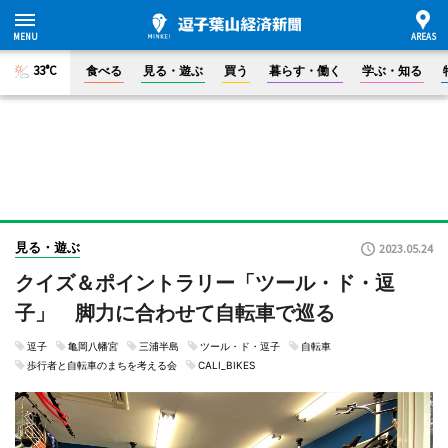
33°C
食べる
見る・遊ぶ
買う
暮らす・働く
学ぶ・知る
見る・遊ぶ
2023.05.24
クイズ＆ポイントラリー「ツール・ド・逗
子」 脚力に合わせて自転車で巡る
逗子
亀岡八幡宮
三浦半島
ツール・ド・逗子
自転車
歩行者と自転車のまちを考える会
CALI_BIKES