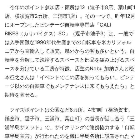
今年のポイント参加店・箇所は12（逗子市8店、葉山町1
店、横須賀市2カ所、三浦市1店）。その一つで、昨年12月
にオープンしたビンテージ自転車専門店「CALI
BIKES（カリバイクス）SC」（逗子市池子3）は、一般で
は入手困難な1990年代生産までの自転車を米カリフォル
ニアから直輸入して販売。県外からの客も多いという。自
転車を分解して洗浄するスペースと部品を組み上げるスペ
ースを分けている工房が特徴。店主のNobu 加納さんと松
本征之さんは「イベントでこの店を知ってもらい、ビンテ
ージ以外の自転車でもメンテナンスに来てもらえたら」と
期待を寄せる。
クイズポイントは公園など8カ所。4市1町（横須賀市、
鎌倉市、逗子市、三浦市、葉山町）の首長が話し合う「三
浦半島サミット」で、サイクリングで連携協力する「自転
車半島宣言」が行われたのを機に半島各所に設置されたマ