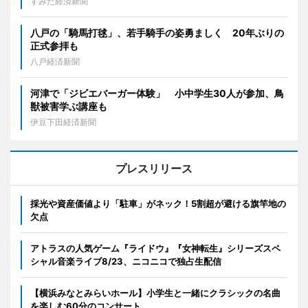
すみだ経済新聞
八戸の「騎馬打毬」、若手騎手の姿勇ましく 20年ぶりの
正式参拝も
八戸経済新聞
河津で「ジビエバーガー体験」 小中学生30人が参加、鳥
獣被害学ぶ講座も
伊豆下田経済新聞
プレスリリース
採光や資産価値より「駐車」がネック！5割超が避ける旗竿地の
欠点
アトラスの人気ゲーム『ライドウ』『女神転生』シリーズスペ
シャル音楽ライブ8/23、ニコニコで独占生配信
【横浜みなとみらいホール】小学生と一緒にクラシックの名曲
を楽しむ60分のコンサート