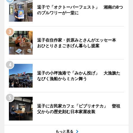
逗子で「オクトーバーフェスト」 湘南の8つ
のブルワリーが一堂に
逗子在住作家・折原みとさんがエッセー本
おひとりさまごきげん暮らし提案
逗子の小坪漁港で「みかん投げ」 大漁旗た
なびく漁船からミカン舞う
逗子に古民家カフェ「ビブリオテカ」 曽祖
父からの歴史刻む日本家屋改装
もっと見る