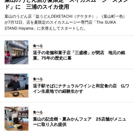
ド」に 三浦のスイカ使用
葉山のうどん店「益うどんDEKETACHI（デケタチ）」（葉山町一色）
が7月12日、店を夏限定のスイカスムージー専門店「The SUIKA
STAND Hayama」に衣替えしてスタートした。
食べる
逗子の老舗和菓子店「三盛楼」が閉店 地元の銘
菓、75年の歴史に幕
食べる
逗子駅そばにナチュラルワインと和定食の店 仏ワ
イン生産地での経験生かす
食べる
葉山の記念樹・夏みかんフェア 25店舗がメニュ
ーに取り入れ提供