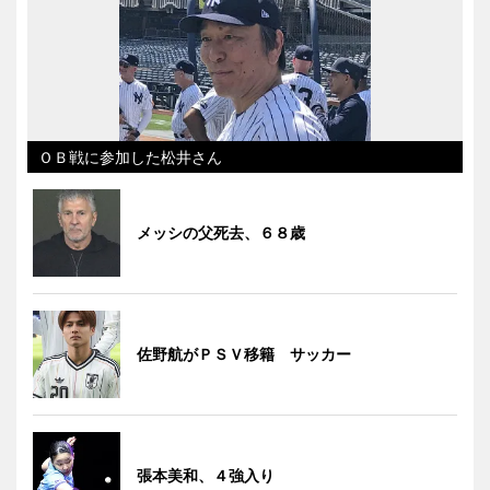
ＯＢ戦に参加した松井さん
メッシの父死去、６８歳
佐野航がＰＳＶ移籍 サッカー
張本美和、４強入り