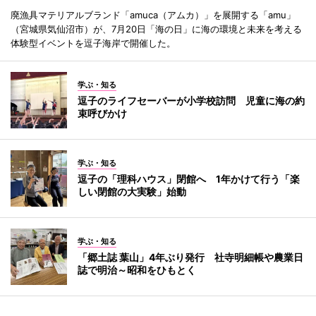
廃漁具マテリアルブランド「amuca（アムカ）」を展開する「amu」
（宮城県気仙沼市）が、7月20日「海の日」に海の環境と未来を考える
体験型イベントを逗子海岸で開催した。
学ぶ・知る
逗子のライフセーバーが小学校訪問 児童に海の約
束呼びかけ
学ぶ・知る
逗子の「理科ハウス」閉館へ 1年かけて行う「楽
しい閉館の大実験」始動
学ぶ・知る
「郷土誌 葉山」4年ぶり発行 社寺明細帳や農業日
誌で明治～昭和をひもとく