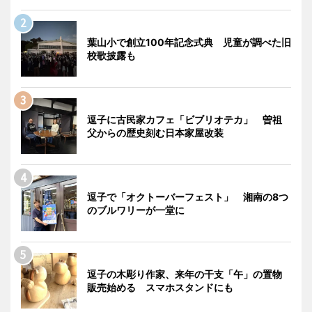
葉山小で創立100年記念式典 児童が調べた旧
校歌披露も
逗子に古民家カフェ「ビブリオテカ」 曽祖
父からの歴史刻む日本家屋改装
逗子で「オクトーバーフェスト」 湘南の8つ
のブルワリーが一堂に
逗子の木彫り作家、来年の干支「午」の置物
販売始める スマホスタンドにも