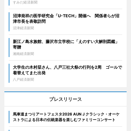
すみだ経済新聞
沼津発祥の医学研究会「U-TECH」開催へ 関係者らが沼
津市長を表敬訪問
沼津経済新聞
新江ノ島水族館、藤沢市立学校に「えのすい大解剖図鑑」
寄贈
湘南経済新聞
大学生の木村栞さん、八戸三社大祭の行列を2周 ゴールで
着替えてまた出発
八戸経済新聞
プレスリリース
馬車道まつりアートフェスタ2026 AUN J クラシック・オーケ
ストラによる日本の伝統楽器を楽しむファミリーコンサート