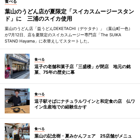
食べる
葉山のうどん店が夏限定「スイカスムージースタン
ド」に 三浦のスイカ使用
葉山のうどん店「益うどんDEKETACHI（デケタチ）」（葉山町一色）
が7月12日、店を夏限定のスイカスムージー専門店「The SUIKA
STAND Hayama」に衣替えしてスタートした。
食べる
逗子の老舗和菓子店「三盛楼」が閉店 地元の銘
菓、75年の歴史に幕
食べる
逗子駅そばにナチュラルワインと和定食の店 仏ワ
イン生産地での経験生かす
食べる
葉山の記念樹・夏みかんフェア 25店舗がメニュ