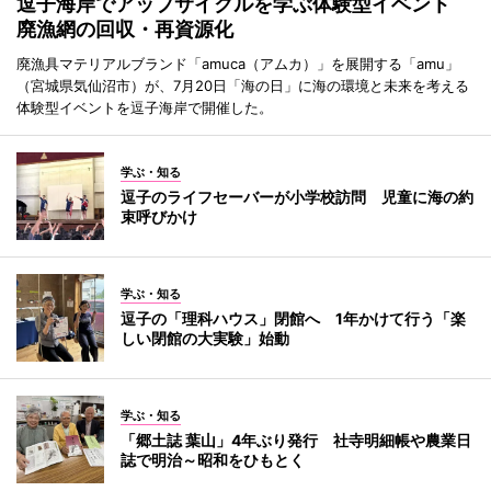
逗子海岸でアップサイクルを学ぶ体験型イベント
廃漁網の回収・再資源化
廃漁具マテリアルブランド「amuca（アムカ）」を展開する「amu」
（宮城県気仙沼市）が、7月20日「海の日」に海の環境と未来を考える
体験型イベントを逗子海岸で開催した。
学ぶ・知る
逗子のライフセーバーが小学校訪問 児童に海の約
束呼びかけ
学ぶ・知る
逗子の「理科ハウス」閉館へ 1年かけて行う「楽
しい閉館の大実験」始動
学ぶ・知る
「郷土誌 葉山」4年ぶり発行 社寺明細帳や農業日
誌で明治～昭和をひもとく