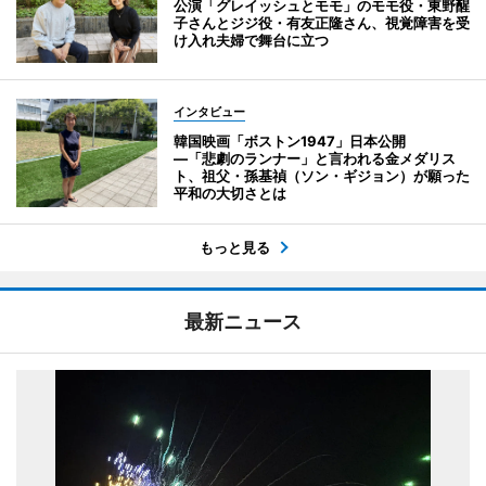
公演「グレイッシュとモモ」のモモ役・東野醒
子さんとジジ役・有友正隆さん、視覚障害を受
け入れ夫婦で舞台に立つ
インタビュー
韓国映画「ボストン1947」日本公開
―「悲劇のランナー」と言われる金メダリス
ト、祖父・孫基禎（ソン・ギジョン）が願った
平和の大切さとは
もっと見る
最新ニュース