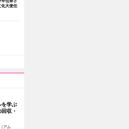
野早也香さ
文化大使任
ルを学ぶ
の回収・
a（アム