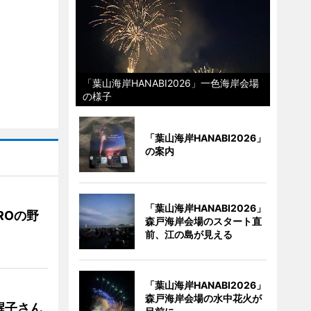
「葉山海岸HANABI2026」一色海岸会場
の様子
「葉山海岸HANABI2026」
の案内
「葉山海岸HANABI2026」
ROの野
森戸海岸会場のスタート直
前、江の島が見える
「葉山海岸HANABI2026」
森戸海岸会場の水中花火が
醒子さん