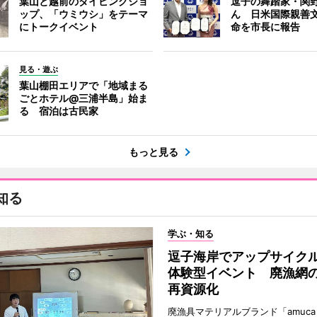
葉山と越前のダイビングショ
逗子の舞踏家・関
ップ、「ウミウシ」をテーマ
ん 日米国際親善
にトークイベント
命を市長に報告
見る・遊ぶ
葉山棚田エリアで「地域まる
ごとホテル@三浦半島」始ま
る 宿泊は古民家
もっと見る
知る
学ぶ・知る
逗子海岸でアップサイク
体験型イベント 廃漁網
再資源化
廃漁具マテリアルブランド「amuc