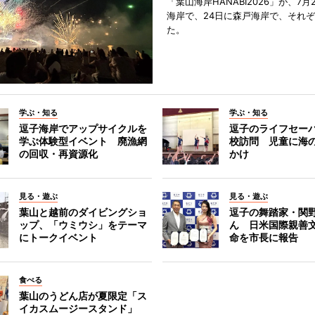
「葉山海岸HANABI2026」が、7月
海岸で、24日に森戸海岸で、それ
た。
学ぶ・知る
学ぶ・知る
逗子海岸でアップサイクルを
逗子のライフセー
学ぶ体験型イベント 廃漁網
校訪問 児童に海
の回収・再資源化
かけ
見る・遊ぶ
見る・遊ぶ
葉山と越前のダイビングショ
逗子の舞踏家・関
ップ、「ウミウシ」をテーマ
ん 日米国際親善
にトークイベント
命を市長に報告
食べる
葉山のうどん店が夏限定「ス
イカスムージースタンド」