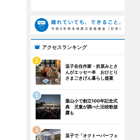
アクセスランキング
逗子在住作家・折原みとさ
んがエッセー本 おひとり
さまごきげん暮らし提案
葉山小で創立100年記念式
典 児童が調べた旧校歌披
露も
逗子で「オクトーバーフェ