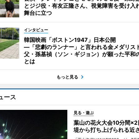
とジジ役・有友正隆さん、視覚障害を受け入
舞台に立つ
インタビュー
韓国映画「ボストン1947」日本公開
―「悲劇のランナー」と言われる金メダリス
父・孫基禎（ソン・ギジョン）が願った平和
とは
もっと見る
ュース
見る・遊ぶ
葉山の花火大会10分間×
堤から打ち上げられる近