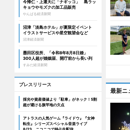
今帰仁・上運天に「ナギッコ」 島ラッ
キョウやモズクの加工品販売
やんばる経済新聞
沼津「淡島ホテル」が夏限定イベント
イラストサービスや星空観望会など
沼津経済新聞
墨田区役所、「令和8年8月8日婚」
300人超が婚姻届、開庁前から長い列
すみだ経済新聞
プレスリリース
最新ニ
採光や資産価値より「駐車」がネック！5割
超が避ける旗竿地の欠点
アトラスの人気ゲーム『ライドウ』『女神
転生』シリーズスペシャル音楽ライブ
8/23、ニコニコで独占生配信