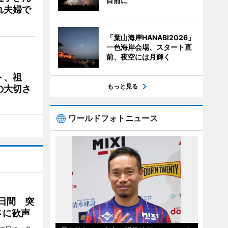
目前に
れ夫婦で
「葉山海岸HANABI2026」
一色海岸会場、スタート直
前、夜空には月輝く
ト、祖
もっと見る
の大切さ
ワールドフォトニュース
2日間 突
さに歓声