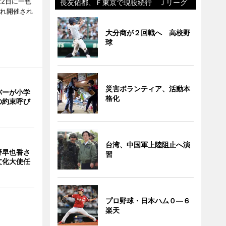
22日に一色
長友佑都、Ｆ東京で現役続行 Ｊリーグ
ぞれ開催され
大分商が２回戦へ 高校野
球
災害ボランティア、活動本
バーが小学
格化
の約束呼び
台湾、中国軍上陸阻止へ演
野早也香さ
習
文化大使任
プロ野球・日本ハム０―６
楽天