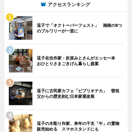
アクセスランキング
逗子で「オクトーバーフェスト」 湘南の8つ
のブルワリーが一堂に
逗子在住作家・折原みとさんがエッセー本
おひとりさまごきげん暮らし提案
逗子に古民家カフェ「ビブリオテカ」 曽祖
父からの歴史刻む日本家屋改装
逗子の木彫り作家、来年の干支「午」の置物
販売始める スマホスタンドにも