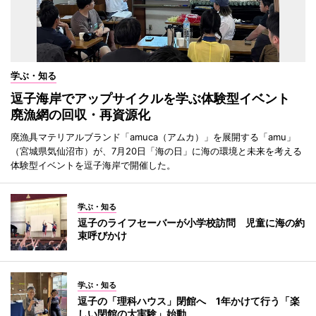
学ぶ・知る
逗子海岸でアップサイクルを学ぶ体験型イベント
廃漁網の回収・再資源化
廃漁具マテリアルブランド「amuca（アムカ）」を展開する「amu」
（宮城県気仙沼市）が、7月20日「海の日」に海の環境と未来を考える
体験型イベントを逗子海岸で開催した。
学ぶ・知る
逗子のライフセーバーが小学校訪問 児童に海の約
束呼びかけ
学ぶ・知る
逗子の「理科ハウス」閉館へ 1年かけて行う「楽
しい閉館の大実験」始動