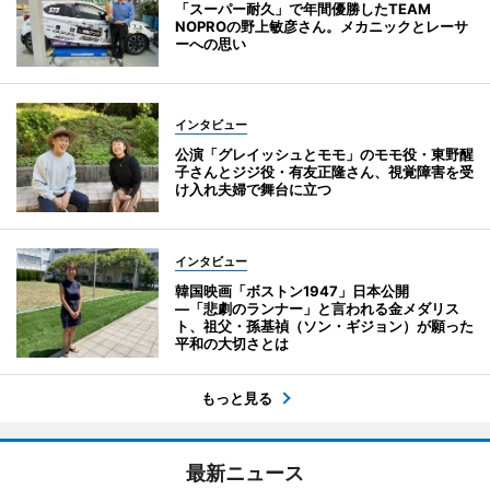
「スーパー耐久」で年間優勝したTEAM
NOPROの野上敏彦さん。メカニックとレーサ
ーへの思い
インタビュー
公演「グレイッシュとモモ」のモモ役・東野醒
子さんとジジ役・有友正隆さん、視覚障害を受
け入れ夫婦で舞台に立つ
インタビュー
韓国映画「ボストン1947」日本公開
―「悲劇のランナー」と言われる金メダリス
ト、祖父・孫基禎（ソン・ギジョン）が願った
平和の大切さとは
もっと見る
最新ニュース