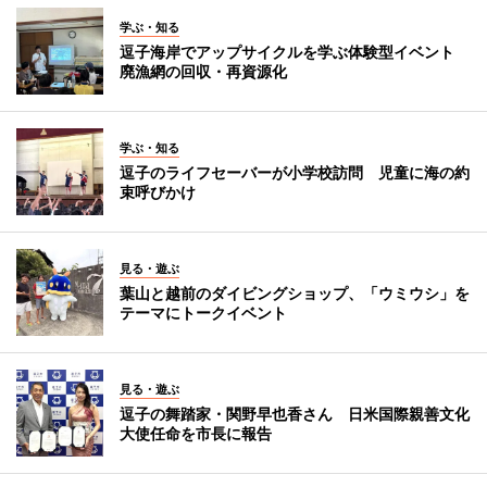
学ぶ・知る
逗子海岸でアップサイクルを学ぶ体験型イベント
廃漁網の回収・再資源化
学ぶ・知る
逗子のライフセーバーが小学校訪問 児童に海の約
束呼びかけ
見る・遊ぶ
葉山と越前のダイビングショップ、「ウミウシ」を
テーマにトークイベント
見る・遊ぶ
逗子の舞踏家・関野早也香さん 日米国際親善文化
大使任命を市長に報告