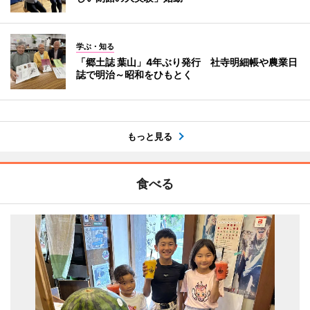
学ぶ・知る
「郷土誌 葉山」4年ぶり発行 社寺明細帳や農業日
誌で明治～昭和をひもとく
もっと見る
食べる