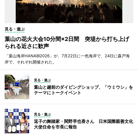
見る・遊ぶ
葉山の花火大会10分間×2日間 突堤から打ち上げ
られる近さに歓声
「葉山海岸HANABI2026」が、7月22日に一色海岸で、24日に森戸海
岸で、それぞれ開催された。
見る・遊ぶ
葉山と越前のダイビングショップ、「ウミウシ」を
テーマにトークイベント
見る・遊ぶ
逗子の舞踏家・関野早也香さん 日米国際親善文化
大使任命を市長に報告