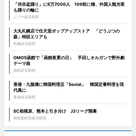
「渋谷盆踊り」に6万7000人 109前に櫓、外国人観光客
も踊りの輪に
シブヤ経済新聞
大丸札幌店で任天堂ポップアップストア 「どうぶつの
森」特設エリアも
札幌経済新聞
OMO5函館で「函館夜景の日」 手回しオルガンで野外劇
テーマ曲
函館経済新聞
香港・九龍塘に韓国料理店「Social」 韓国定番料理を現
代風に
香港経済新聞
SC相模原、熊本と引き分け J3リーグ開幕
相模原町田経済新聞