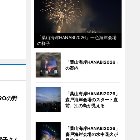
「葉山海岸HANABI2026」一色海岸会場
の様子
「葉山海岸HANABI2026」
の案内
「葉山海岸HANABI2026」
ROの野
森戸海岸会場のスタート直
前、江の島が見える
「葉山海岸HANABI2026」
森戸海岸会場の水中花火が
醒子さん