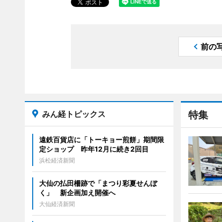
前の
みん経トピックス
特集
遠鉄百貨店に「トーキョー煎餅」期間限
定ショップ 昨年12月に続き2回目
浜松経済新聞
大仙の払田柵跡で「まつり彩夏せんぼ
く」 新企画加え開催へ
大仙経済新聞