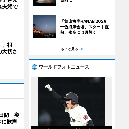
目前に
れ夫婦で
「葉山海岸HANABI2026」
一色海岸会場、スタート直
前、夜空には月輝く
ト、祖
もっと見る
の大切さ
ワールドフォトニュース
2日間 突
さに歓声