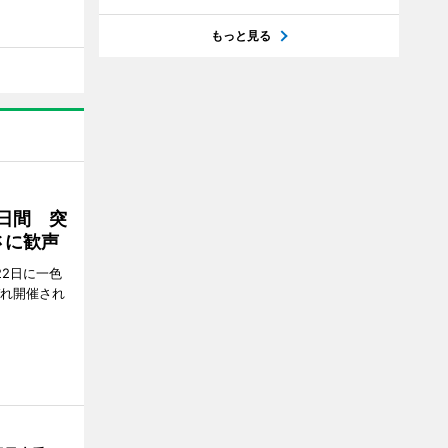
もっと見る
2日間 突
さに歓声
22日に一色
ぞれ開催され