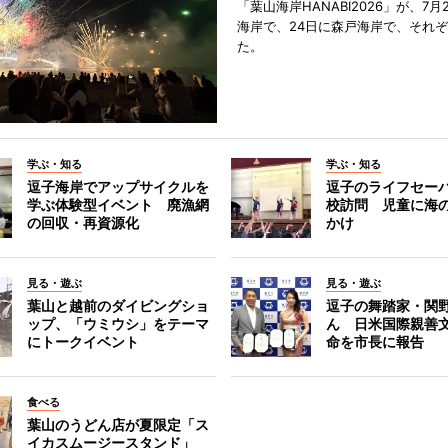
「葉山海岸HANABI2026」が、7月
海岸で、24日に森戸海岸で、それ
た。
学ぶ・知る
学ぶ・知る
逗子海岸でアップサイクルを
逗子のライフセー
学ぶ体験型イベント 廃漁網
校訪問 児童に海
の回収・再資源化
かけ
見る・遊ぶ
見る・遊ぶ
葉山と越前のダイビングショ
逗子の舞踏家・関
ップ、「ウミウシ」をテーマ
ん 日米国際親善
にトークイベント
命を市長に報告
食べる
葉山のうどん店が夏限定「ス
イカスムージースタンド」