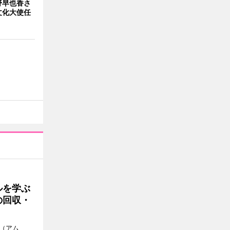
野早也香さ
文化大使任
ルを学ぶ
の回収・
a（アム