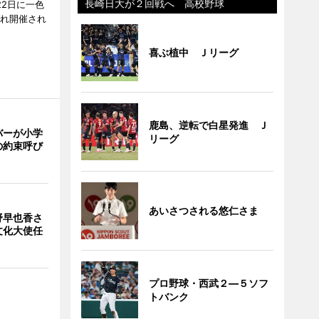
長崎日大が２回戦へ 高校野球
22日に一色
ぞれ開催され
喜ぶ植中 Ｊリーグ
鹿島、逆転で白星発進 Ｊ
バーが小学
リーグ
の約束呼び
あいさつされる悠仁さま
野早也香さ
文化大使任
プロ野球・西武２―５ソフ
トバンク