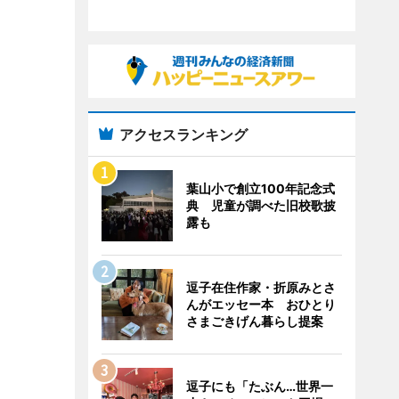
アクセスランキング
葉山小で創立100年記念式
典 児童が調べた旧校歌披
露も
逗子在住作家・折原みとさ
んがエッセー本 おひとり
さまごきげん暮らし提案
逗子にも「たぶん…世界一