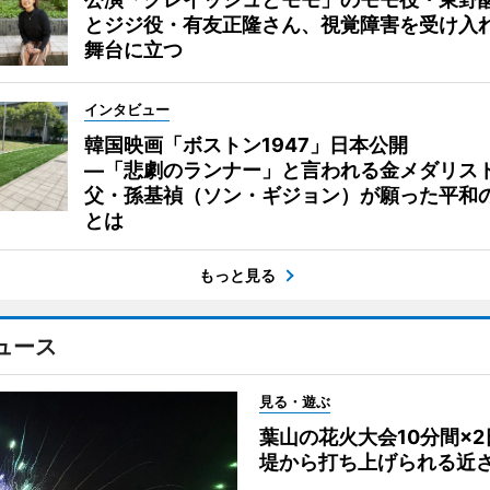
とジジ役・有友正隆さん、視覚障害を受け入
舞台に立つ
インタビュー
韓国映画「ボストン1947」日本公開
―「悲劇のランナー」と言われる金メダリス
父・孫基禎（ソン・ギジョン）が願った平和
とは
もっと見る
ュース
見る・遊ぶ
葉山の花火大会10分間×
堤から打ち上げられる近