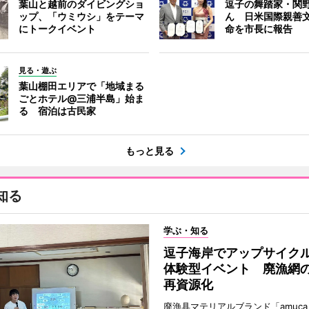
葉山と越前のダイビングショ
逗子の舞踏家・関
ップ、「ウミウシ」をテーマ
ん 日米国際親善
にトークイベント
命を市長に報告
見る・遊ぶ
葉山棚田エリアで「地域まる
ごとホテル@三浦半島」始ま
る 宿泊は古民家
もっと見る
知る
学ぶ・知る
逗子海岸でアップサイク
体験型イベント 廃漁網
再資源化
廃漁具マテリアルブランド「amuc