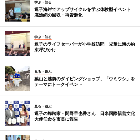
学ぶ・知る
逗子海岸でアップサイクルを学ぶ体験型イベント
廃漁網の回収・再資源化
学ぶ・知る
逗子のライフセーバーが小学校訪問 児童に海の約
束呼びかけ
見る・遊ぶ
葉山と越前のダイビングショップ、「ウミウシ」を
テーマにトークイベント
見る・遊ぶ
逗子の舞踏家・関野早也香さん 日米国際親善文化
大使任命を市長に報告