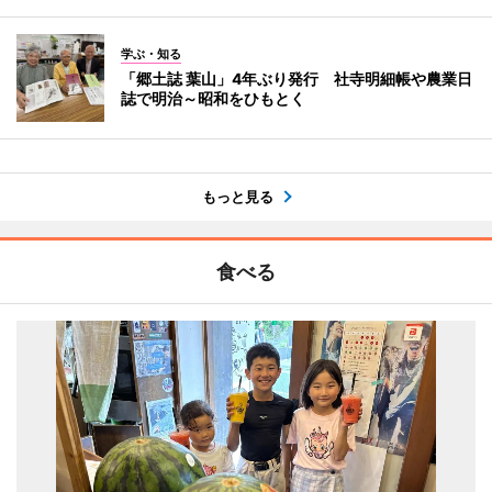
学ぶ・知る
「郷土誌 葉山」4年ぶり発行 社寺明細帳や農業日
誌で明治～昭和をひもとく
もっと見る
食べる