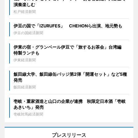
演奏楽しむ
松戸経済新聞
伊豆の国で「IZURUFES」 CHEHONら出演、地元勢も
伊豆の国経済新聞
伊東の宿・グランベール伊豆で「旅するお茶会」台湾編
特製ランチも
伊東経済新聞
飯田線大学、飯田線缶バッジ第2弾「開運セット」など5種
発売
飯田経済新聞
壱岐・重家酒造と山口の企業が連携 秋限定日本酒「壱岐
あきいち」発売
壱岐対馬経済新聞
プレスリリース