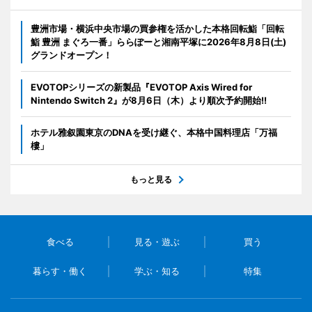
豊洲市場・横浜中央市場の買参権を活かした本格回転鮨「回転
鮨 豊洲 まぐろ一番」ららぽーと湘南平塚に2026年8月8日(土)
グランドオープン！
EVOTOPシリーズの新製品『EVOTOP Axis Wired for
Nintendo Switch 2』が8月6日（木）より順次予約開始!!
ホテル雅叙園東京のDNAを受け継ぐ、本格中国料理店「万福
樓」
もっと見る
食べる
見る・遊ぶ
買う
暮らす・働く
学ぶ・知る
特集