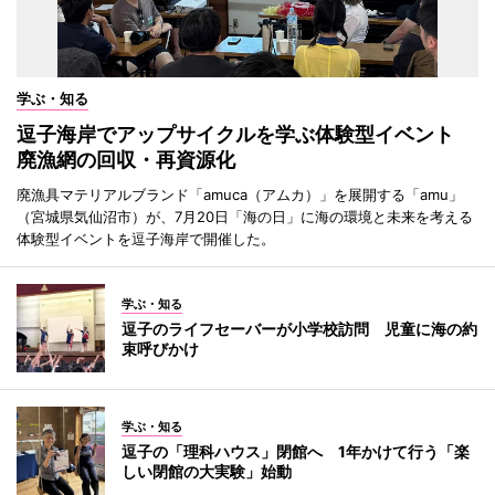
学ぶ・知る
逗子海岸でアップサイクルを学ぶ体験型イベント
廃漁網の回収・再資源化
廃漁具マテリアルブランド「amuca（アムカ）」を展開する「amu」
（宮城県気仙沼市）が、7月20日「海の日」に海の環境と未来を考える
体験型イベントを逗子海岸で開催した。
学ぶ・知る
逗子のライフセーバーが小学校訪問 児童に海の約
束呼びかけ
学ぶ・知る
逗子の「理科ハウス」閉館へ 1年かけて行う「楽
しい閉館の大実験」始動