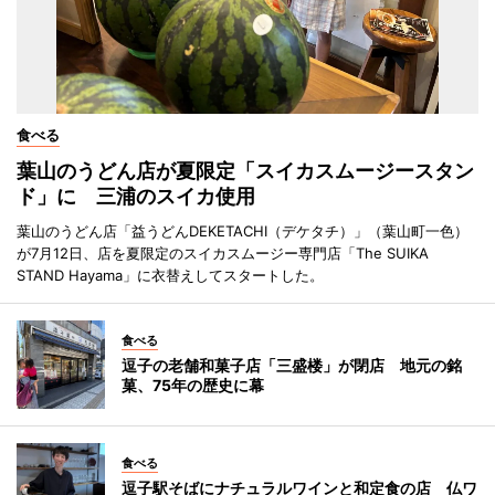
食べる
葉山のうどん店が夏限定「スイカスムージースタン
ド」に 三浦のスイカ使用
葉山のうどん店「益うどんDEKETACHI（デケタチ）」（葉山町一色）
が7月12日、店を夏限定のスイカスムージー専門店「The SUIKA
STAND Hayama」に衣替えしてスタートした。
食べる
逗子の老舗和菓子店「三盛楼」が閉店 地元の銘
菓、75年の歴史に幕
食べる
逗子駅そばにナチュラルワインと和定食の店 仏ワ