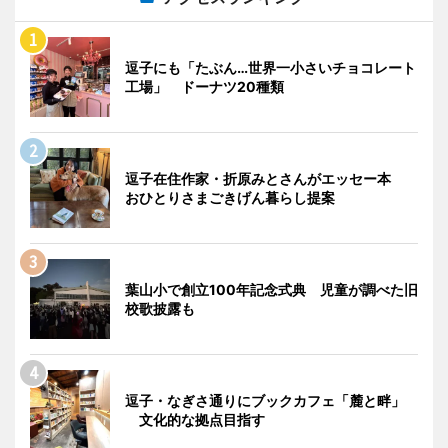
逗子にも「たぶん…世界一小さいチョコレート
工場」 ドーナツ20種類
逗子在住作家・折原みとさんがエッセー本
おひとりさまごきげん暮らし提案
葉山小で創立100年記念式典 児童が調べた旧
校歌披露も
逗子・なぎさ通りにブックカフェ「麓と畔」
文化的な拠点目指す