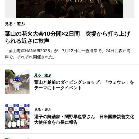
見る・遊ぶ
葉山の花火大会10分間×2日間 突堤から打ち上げ
られる近さに歓声
「葉山海岸HANABI2026」が、7月22日に一色海岸で、24日に森戸海
岸で、それぞれ開催された。
見る・遊ぶ
葉山と越前のダイビングショップ、「ウミウシ」を
テーマにトークイベント
見る・遊ぶ
逗子の舞踏家・関野早也香さん 日米国際親善文化
大使任命を市長に報告