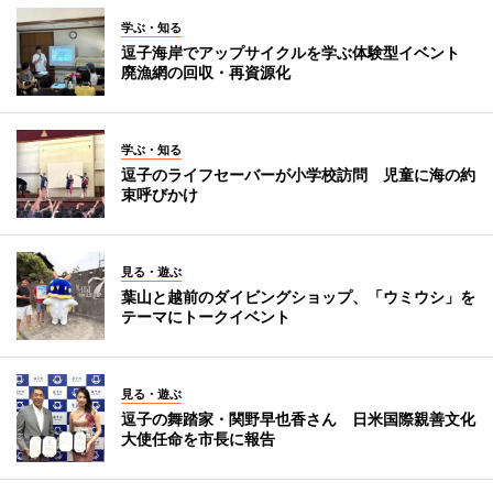
学ぶ・知る
逗子海岸でアップサイクルを学ぶ体験型イベント
廃漁網の回収・再資源化
学ぶ・知る
逗子のライフセーバーが小学校訪問 児童に海の約
束呼びかけ
見る・遊ぶ
葉山と越前のダイビングショップ、「ウミウシ」を
テーマにトークイベント
見る・遊ぶ
逗子の舞踏家・関野早也香さん 日米国際親善文化
大使任命を市長に報告