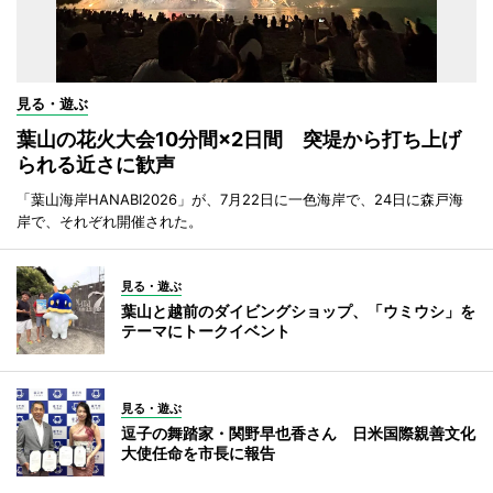
見る・遊ぶ
葉山の花火大会10分間×2日間 突堤から打ち上げ
られる近さに歓声
「葉山海岸HANABI2026」が、7月22日に一色海岸で、24日に森戸海
岸で、それぞれ開催された。
見る・遊ぶ
葉山と越前のダイビングショップ、「ウミウシ」を
テーマにトークイベント
見る・遊ぶ
逗子の舞踏家・関野早也香さん 日米国際親善文化
大使任命を市長に報告