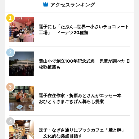
アクセスランキング
逗子にも「たぶん…世界一小さいチョコレート
工場」 ドーナツ20種類
葉山小で創立100年記念式典 児童が調べた旧
校歌披露も
逗子在住作家・折原みとさんがエッセー本
おひとりさまごきげん暮らし提案
逗子・なぎさ通りにブックカフェ「麓と畔」
文化的な拠点目指す