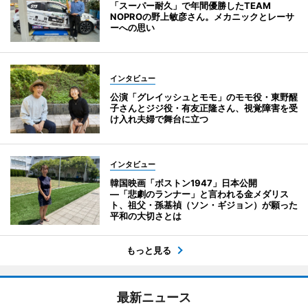
「スーパー耐久」で年間優勝したTEAM
NOPROの野上敏彦さん。メカニックとレーサ
ーへの思い
インタビュー
公演「グレイッシュとモモ」のモモ役・東野醒
子さんとジジ役・有友正隆さん、視覚障害を受
け入れ夫婦で舞台に立つ
インタビュー
韓国映画「ボストン1947」日本公開
―「悲劇のランナー」と言われる金メダリス
ト、祖父・孫基禎（ソン・ギジョン）が願った
平和の大切さとは
もっと見る
最新ニュース