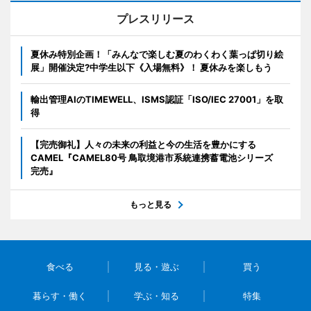
プレスリリース
夏休み特別企画！「みんなで楽しむ夏のわくわく葉っぱ切り絵
展」開催決定?中学生以下《入場無料》！ 夏休みを楽しもう
輸出管理AIのTIMEWELL、ISMS認証「ISO/IEC 27001」を取
得
【完売御礼】人々の未来の利益と今の生活を豊かにする
CAMEL『CAMEL80号 鳥取境港市系統連携蓄電池シリーズ
完売』
もっと見る
食べる
見る・遊ぶ
買う
暮らす・働く
学ぶ・知る
特集