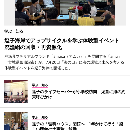
学ぶ・知る
逗子海岸でアップサイクルを学ぶ体験型イベント
廃漁網の回収・再資源化
廃漁具マテリアルブランド「amuca（アムカ）」を展開する「amu」
（宮城県気仙沼市）が、7月20日「海の日」に海の環境と未来を考える
体験型イベントを逗子海岸で開催した。
学ぶ・知る
逗子のライフセーバーが小学校訪問 児童に海の約
束呼びかけ
学ぶ・知る
逗子の「理科ハウス」閉館へ 1年かけて行う「楽
しい閉館の大実験」始動