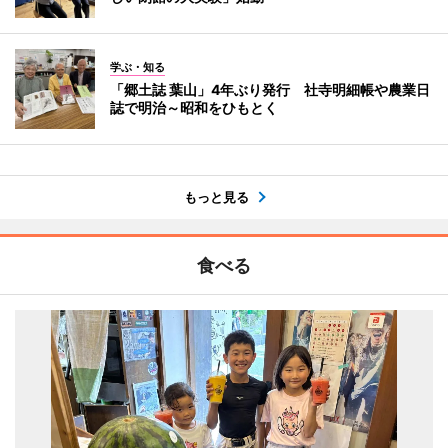
学ぶ・知る
「郷土誌 葉山」4年ぶり発行 社寺明細帳や農業日
誌で明治～昭和をひもとく
もっと見る
食べる