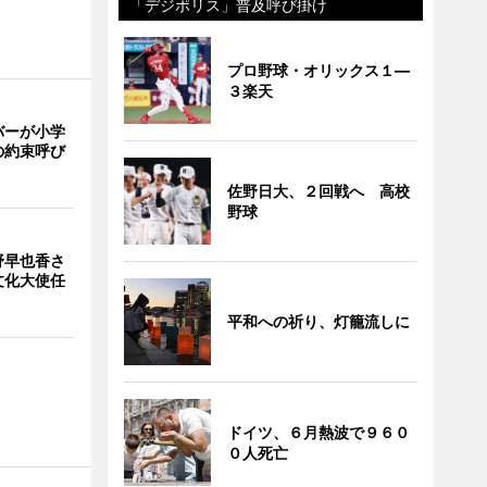
「デジポリス」普及呼び掛け
プロ野球・オリックス１―
３楽天
バーが小学
の約束呼び
佐野日大、２回戦へ 高校
野球
野早也香さ
文化大使任
平和への祈り、灯籠流しに
ドイツ、６月熱波で９６０
０人死亡