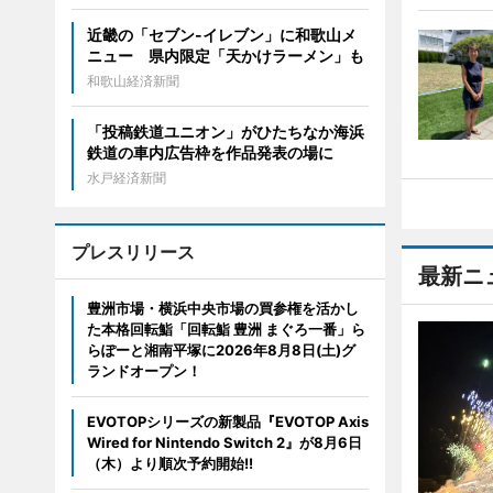
近畿の「セブン-イレブン」に和歌山メ
ニュー 県内限定「天かけラーメン」も
和歌山経済新聞
「投稿鉄道ユニオン」がひたちなか海浜
鉄道の車内広告枠を作品発表の場に
水戸経済新聞
プレスリリース
最新ニ
豊洲市場・横浜中央市場の買参権を活かし
た本格回転鮨「回転鮨 豊洲 まぐろ一番」ら
らぽーと湘南平塚に2026年8月8日(土)グ
ランドオープン！
EVOTOPシリーズの新製品『EVOTOP Axis
Wired for Nintendo Switch 2』が8月6日
（木）より順次予約開始!!