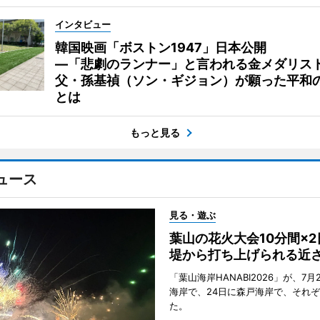
インタビュー
韓国映画「ボストン1947」日本公開
―「悲劇のランナー」と言われる金メダリス
父・孫基禎（ソン・ギジョン）が願った平和
とは
もっと見る
ュース
見る・遊ぶ
葉山の花火大会10分間×
堤から打ち上げられる近
「葉山海岸HANABI2026」が、7月
海岸で、24日に森戸海岸で、それ
た。