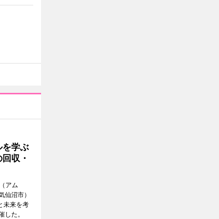
ルを学ぶ
の回収・
a（アム
気仙沼市）
と未来を考
催した。