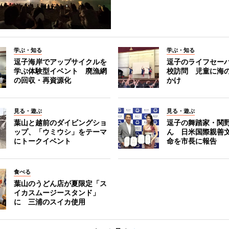
学ぶ・知る
学ぶ・知る
逗子海岸でアップサイクルを
逗子のライフセー
学ぶ体験型イベント 廃漁網
校訪問 児童に海
の回収・再資源化
かけ
見る・遊ぶ
見る・遊ぶ
葉山と越前のダイビングショ
逗子の舞踏家・関
ップ、「ウミウシ」をテーマ
ん 日米国際親善
にトークイベント
命を市長に報告
食べる
葉山のうどん店が夏限定「ス
イカスムージースタンド」
に 三浦のスイカ使用