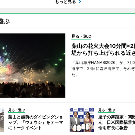
もっと見る
遊ぶ
見る・遊ぶ
葉山の花火大会10分間×
堤から打ち上げられる近
「葉山海岸HANABI2026」が、7月
海岸で、24日に森戸海岸で、それ
た。
見る・遊ぶ
見る・遊ぶ
葉山と越前のダイビングショ
逗子の舞踏家・関
ップ、「ウミウシ」をテーマ
ん 日米国際親善
にトークイベント
命を市長に報告