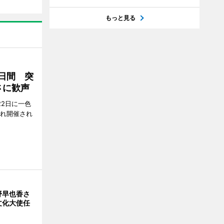
もっと見る
2日間 突
さに歓声
22日に一色
ぞれ開催され
野早也香さ
文化大使任