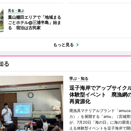
見る・遊ぶ
葉山棚田エリアで「地域まる
ごとホテル@三浦半島」始ま
る 宿泊は古民家
もっと見る
知る
学ぶ・知る
逗子海岸でアップサイク
体験型イベント 廃漁網
再資源化
廃漁具マテリアルブランド「amuc
カ）」を展開する「amu」（宮城県
が、7月20日「海の日」に海の環境
える体験型イベントを逗子海岸で開