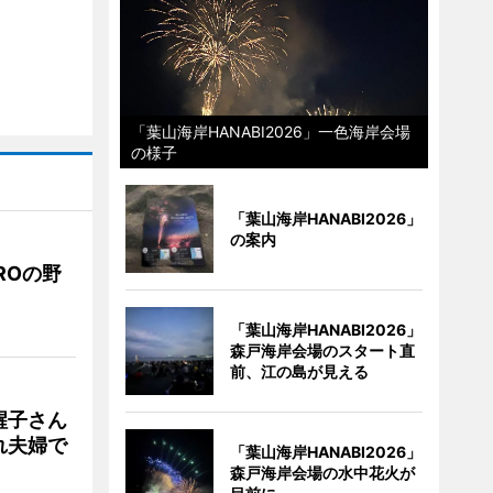
「葉山海岸HANABI2026」一色海岸会場
の様子
「葉山海岸HANABI2026」
の案内
ROの野
「葉山海岸HANABI2026」
森戸海岸会場のスタート直
前、江の島が見える
醒子さん
れ夫婦で
「葉山海岸HANABI2026」
森戸海岸会場の水中花火が