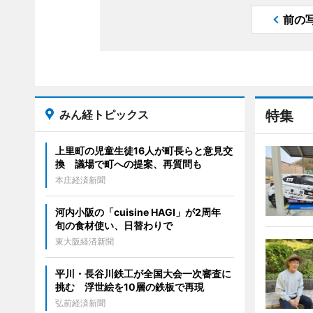
前の
みん経トピックス
特集
上里町の児童生徒16人が町長らと意見交
換 議場で町への提案、再質問も
本庄経済新聞
河内小阪の「cuisine HAGI」が2周年
旬の食材使い、日替わりで
東大阪経済新聞
平川・長谷川鉄工が全国大会一次審査に
挑む 浮世絵を10層の鉄板で再現
弘前経済新聞