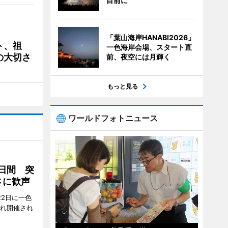
目前に
「葉山海岸HANABI2026」
ト、祖
一色海岸会場、スタート直
の大切さ
前、夜空には月輝く
もっと見る
ワールドフォトニュース
2日間 突
さに歓声
22日に一色
ぞれ開催され