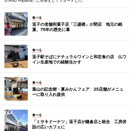
STAND Hayama」に衣替えしてスタートした。
食べる
逗子の老舗和菓子店「三盛楼」が閉店 地元の銘
菓、75年の歴史に幕
食べる
逗子駅そばにナチュラルワインと和定食の店 仏ワ
イン生産地での経験生かす
食べる
葉山の記念樹・夏みかんフェア 25店舗がメニュ
ーに取り入れ提供
食べる
「ミサキドーナツ」逗子店が鎌倉店と統合 工房併
設の広いカフェに