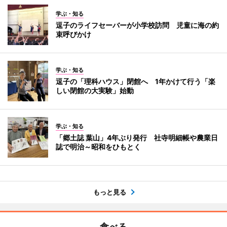
学ぶ・知る
逗子のライフセーバーが小学校訪問 児童に海の約
束呼びかけ
学ぶ・知る
逗子の「理科ハウス」閉館へ 1年かけて行う「楽
しい閉館の大実験」始動
学ぶ・知る
「郷土誌 葉山」4年ぶり発行 社寺明細帳や農業日
誌で明治～昭和をひもとく
もっと見る
食べる