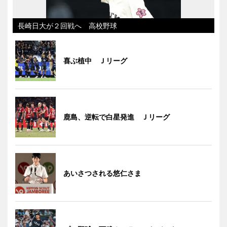
長崎日大が２回戦へ 高校野球
喜ぶ植中 Ｊリーグ
鹿島、逆転で白星発進 Ｊリーグ
あいさつされる悠仁さま