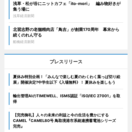
浅草・松が谷にニットカフェ「ito-mori」 編み物好きが
集う場に
浅草経済新聞
北習志野の老舗精肉店「鳥吉」が創業170周年 幕末から
続くのれん守る
船橋経済新聞
プレスリリース
夏休み特別企画！「みんなで楽しむ夏のわくわく葉っぱ切り絵
展」開催決定?中学生以下《入場無料》！ 夏休みを楽しもう
輸出管理AIのTIMEWELL、ISMS認証「ISO/IEC 27001」を取
得
【完売御礼】人々の未来の利益と今の生活を豊かにする
CAMEL『CAMEL80号 鳥取境港市系統連携蓄電池シリーズ
完売』