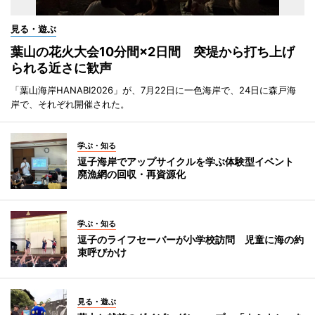
見る・遊ぶ
葉山の花火大会10分間×2日間 突堤から打ち上げ
られる近さに歓声
「葉山海岸HANABI2026」が、7月22日に一色海岸で、24日に森戸海
岸で、それぞれ開催された。
学ぶ・知る
逗子海岸でアップサイクルを学ぶ体験型イベント
廃漁網の回収・再資源化
学ぶ・知る
逗子のライフセーバーが小学校訪問 児童に海の約
束呼びかけ
見る・遊ぶ