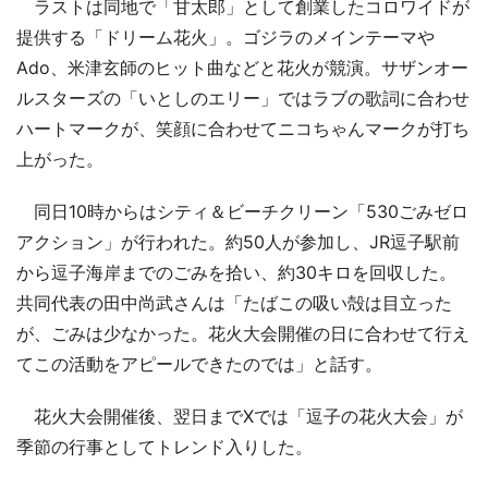
ラストは同地で「甘太郎」として創業したコロワイドが
提供する「ドリーム花火」。ゴジラのメインテーマや
Ado、米津玄師のヒット曲などと花火が競演。サザンオー
ルスターズの「いとしのエリー」ではラブの歌詞に合わせ
ハートマークが、笑顔に合わせてニコちゃんマークが打ち
上がった。
同日10時からはシティ＆ビーチクリーン「530ごみゼロ
アクション」が行われた。約50人が参加し、JR逗子駅前
から逗子海岸までのごみを拾い、約30キロを回収した。
共同代表の田中尚武さんは「たばこの吸い殻は目立った
が、ごみは少なかった。花火大会開催の日に合わせて行え
てこの活動をアピールできたのでは」と話す。
花火大会開催後、翌日までXでは「逗子の花火大会」が
季節の行事としてトレンド入りした。