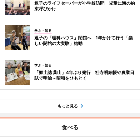
逗子のライフセーバーが小学校訪問 児童に海の約
束呼びかけ
学ぶ・知る
逗子の「理科ハウス」閉館へ 1年かけて行う「楽
しい閉館の大実験」始動
学ぶ・知る
「郷土誌 葉山」4年ぶり発行 社寺明細帳や農業日
誌で明治～昭和をひもとく
もっと見る
食べる