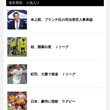
張本美和、４強入り
米上院、ブランチ氏の司法長官人事承認
柏、開幕白星 Ｊリーグ
町田、大勝で発進 Ｊリーグ
日本、豪州に惜敗 ラグビー