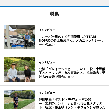
特集
インタビュー
「スーパー耐久」で年間優勝したTEAM
NOPROの野上敏彦さん。メカニックとレーサ
ーへの思い
インタビュー
公演「グレイッシュとモモ」のモモ役・東野醒
子さんとジジ役・有友正隆さん、視覚障害を受
け入れ夫婦で舞台に立つ
インタビュー
韓国映画「ボストン1947」日本公開
―「悲劇のランナー」と言われる金メダリス
ト、祖父・孫基禎（ソン・ギジョン）が願った