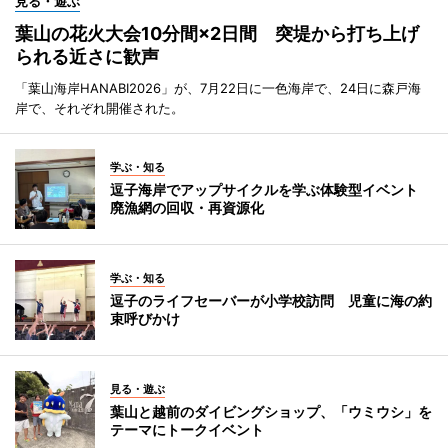
見る・遊ぶ
葉山の花火大会10分間×2日間 突堤から打ち上げ
られる近さに歓声
「葉山海岸HANABI2026」が、7月22日に一色海岸で、24日に森戸海
岸で、それぞれ開催された。
学ぶ・知る
逗子海岸でアップサイクルを学ぶ体験型イベント
廃漁網の回収・再資源化
学ぶ・知る
逗子のライフセーバーが小学校訪問 児童に海の約
束呼びかけ
見る・遊ぶ
葉山と越前のダイビングショップ、「ウミウシ」を
テーマにトークイベント