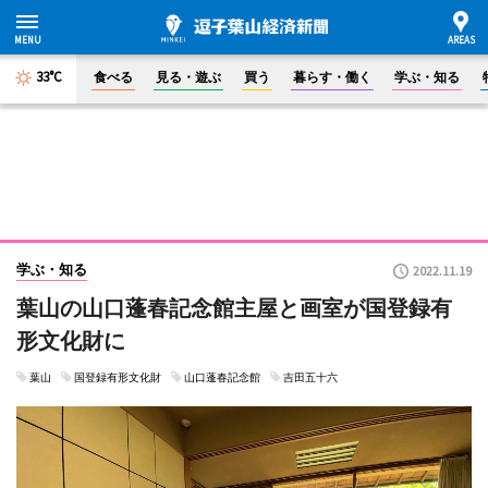
33°C
食べる
見る・遊ぶ
買う
暮らす・働く
学ぶ・知る
学ぶ・知る
2022.11.19
葉山の山口蓬春記念館主屋と画室が国登録有
形文化財に
葉山
国登録有形文化財
山口蓬春記念館
吉田五十六