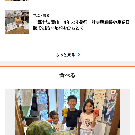
学ぶ・知る
「郷土誌 葉山」4年ぶり発行 社寺明細帳や農業日
誌で明治～昭和をひもとく
もっと見る
食べる