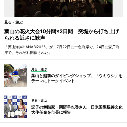
見る・遊ぶ
葉山の花火大会10分間×2日間 突堤から打ち上げ
られる近さに歓声
「葉山海岸HANABI2026」が、7月22日に一色海岸で、24日に森戸海
岸で、それぞれ開催された。
見る・遊ぶ
葉山と越前のダイビングショップ、「ウミウシ」を
テーマにトークイベント
見る・遊ぶ
逗子の舞踏家・関野早也香さん 日米国際親善文化
大使任命を市長に報告