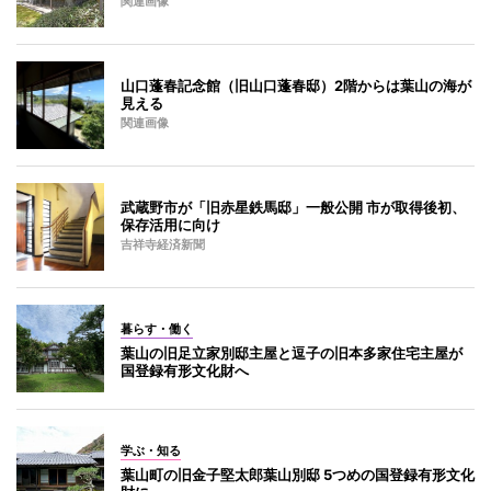
関連画像
山口蓬春記念館（旧山口蓬春邸）2階からは葉山の海が
見える
関連画像
武蔵野市が「旧赤星鉄馬邸」一般公開 市が取得後初、
保存活用に向け
吉祥寺経済新聞
暮らす・働く
葉山の旧足立家別邸主屋と逗子の旧本多家住宅主屋が
国登録有形文化財へ
学ぶ・知る
葉山町の旧金子堅太郎葉山別邸 5つめの国登録有形文化