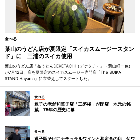
食べる
葉山のうどん店が夏限定「スイカスムージースタン
ド」に 三浦のスイカ使用
葉山のうどん店「益うどんDEKETACHI（デケタチ）」（葉山町一色）
が7月12日、店を夏限定のスイカスムージー専門店「The SUIKA
STAND Hayama」に衣替えしてスタートした。
食べる
逗子の老舗和菓子店「三盛楼」が閉店 地元の銘
菓、75年の歴史に幕
食べる
逗子駅そばにナチュラルワインと和定食の店 仏ワ