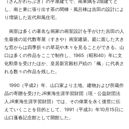
（さんかわらぶき）の平屋建てで、南東隅を2階建てと
し、南と東に張り出す茶の間棟・風呂棟は吉田の設計によ
り増築した近代和風住宅。
画室は多くの著名な画家の画室設計を手がけた吉田の人
生最後の近代数寄屋（すきや）画室建築。庭に面した大き
な窓からは四季折々の草花や木々を見ることができる。山
口は多くの作品をここで制作し、1965（昭和40）年に文
化勲章を受けたほか、皇居新宮殿杉戸絵の「楓」に代表さ
れる数々の作品を残した。
1990（平成2）年、山口家より土地、建物および所蔵作
品の寄贈を受けたJR東海生涯学習財団（現・公益財団法
人JR東海生涯学習財団）では、その偉業を永く後世に伝
えていくことを目的として、1991（平成3）年10月15日に
山口蓬春記念館として開館した。