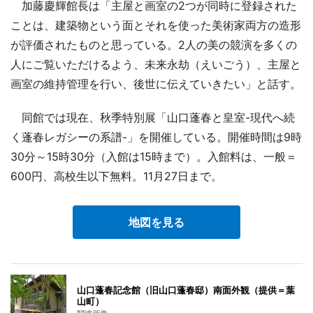
加藤慶輝館長は「主屋と画室の2つが同時に登録された
ことは、建築物という面とそれを使った美術家両方の造形
が評価されたものと思っている。2人の美の競演を多くの
人にご覧いただけるよう、未来永劫（えいごう）、主屋と
画室の維持管理を行い、後世に伝えていきたい」と話す。
同館では現在、秋季特別展「山口蓬春と皇室-現代へ続
く蓬春レガシーの系譜-」を開催している。開催時間は9時
30分～15時30分（入館は15時まで）。入館料は、一般＝
600円、高校生以下無料。11月27日まで。
地図を見る
山口蓬春記念館（旧山口蓬春邸）南面外観（提供＝葉
山町）