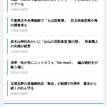
ツアーも
札幌経済新聞
千葉県立中央博物館で「ちば恐竜博」 巨大肉食恐竜や海
の捕食者も
千葉経済新聞
岩木山神社向かいに「お山の花彩食堂 龍の憩」 和食職人
の夫婦が経営
弘前経済新聞
浅草・松が谷にニットカフェ「ito-mori」 編み物好きが
集う場に
浅草経済新聞
北習志野の老舗精肉店「鳥吉」が創業170周年 幕末から
続くのれん守る
船橋経済新聞