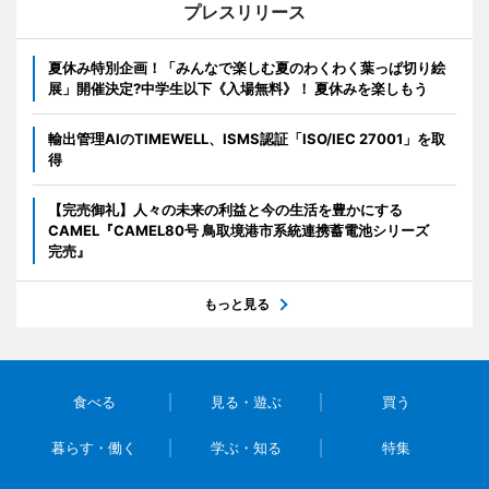
プレスリリース
夏休み特別企画！「みんなで楽しむ夏のわくわく葉っぱ切り絵
展」開催決定?中学生以下《入場無料》！ 夏休みを楽しもう
輸出管理AIのTIMEWELL、ISMS認証「ISO/IEC 27001」を取
得
【完売御礼】人々の未来の利益と今の生活を豊かにする
CAMEL『CAMEL80号 鳥取境港市系統連携蓄電池シリーズ
完売』
もっと見る
食べる
見る・遊ぶ
買う
暮らす・働く
学ぶ・知る
特集