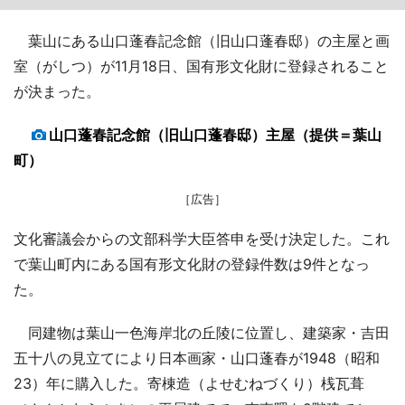
葉山にある山口蓬春記念館（旧山口蓬春邸）の主屋と画
室（がしつ）が11月18日、国有形文化財に登録されること
が決まった。
山口蓬春記念館（旧山口蓬春邸）主屋（提供＝葉山
町）
［広告］
文化審議会からの文部科学大臣答申を受け決定した。これ
で葉山町内にある国有形文化財の登録件数は9件となっ
た。
同建物は葉山一色海岸北の丘陵に位置し、建築家・吉田
五十八の見立てにより日本画家・山口蓬春が1948（昭和
23）年に購入した。寄棟造（よせむねづくり）桟瓦葺