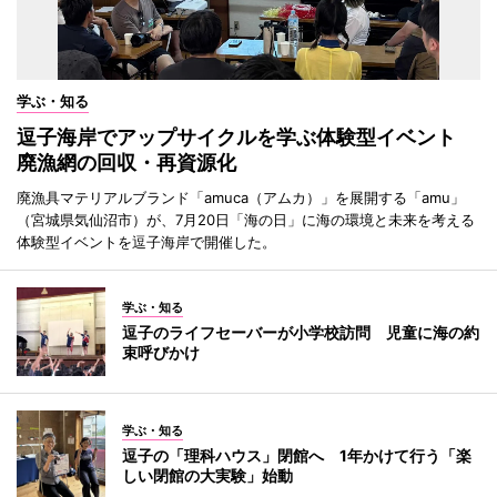
学ぶ・知る
逗子海岸でアップサイクルを学ぶ体験型イベント
廃漁網の回収・再資源化
廃漁具マテリアルブランド「amuca（アムカ）」を展開する「amu」
（宮城県気仙沼市）が、7月20日「海の日」に海の環境と未来を考える
体験型イベントを逗子海岸で開催した。
学ぶ・知る
逗子のライフセーバーが小学校訪問 児童に海の約
束呼びかけ
学ぶ・知る
逗子の「理科ハウス」閉館へ 1年かけて行う「楽
しい閉館の大実験」始動