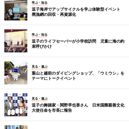
学ぶ・知る
逗子海岸でアップサイクルを学ぶ体験型イベント
廃漁網の回収・再資源化
学ぶ・知る
逗子のライフセーバーが小学校訪問 児童に海の約
束呼びかけ
見る・遊ぶ
葉山と越前のダイビングショップ、「ウミウシ」を
テーマにトークイベント
見る・遊ぶ
逗子の舞踏家・関野早也香さん 日米国際親善文化
大使任命を市長に報告