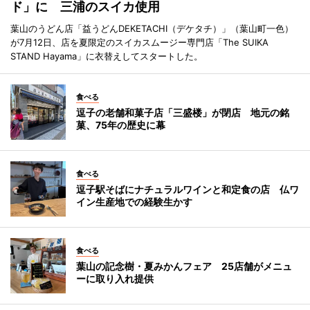
ド」に 三浦のスイカ使用
葉山のうどん店「益うどんDEKETACHI（デケタチ）」（葉山町一色）
が7月12日、店を夏限定のスイカスムージー専門店「The SUIKA
STAND Hayama」に衣替えしてスタートした。
食べる
逗子の老舗和菓子店「三盛楼」が閉店 地元の銘
菓、75年の歴史に幕
食べる
逗子駅そばにナチュラルワインと和定食の店 仏ワ
イン生産地での経験生かす
食べる
葉山の記念樹・夏みかんフェア 25店舗がメニュ
ーに取り入れ提供