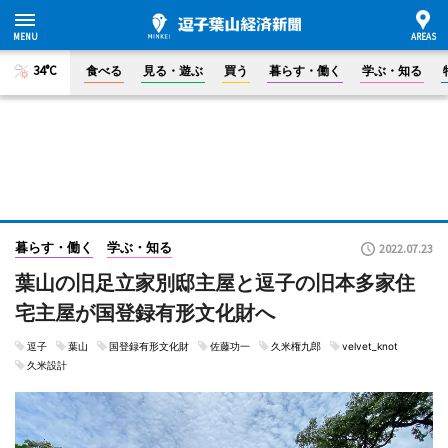
34°C
食べる
見る・遊ぶ
買う
暮らす・働く
学ぶ・知る
暮らす・働く
学ぶ・知る
2022.07.23
葉山の旧足立家別邸主屋と逗子の旧本多家住
宅主屋が国登録有形文化財へ
逗子
葉山
国登録有形文化財
佐藤功一
久米権九郎
velvet_knot
久米設計