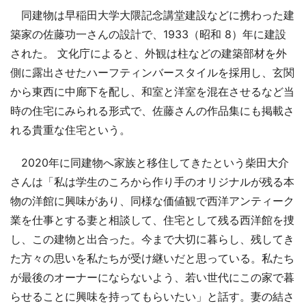
同建物は早稲田大学大隈記念講堂建設などに携わった建
築家の佐藤功一さんの設計で、1933（昭和 8）年に建設
された。 文化庁によると、外観は柱などの建築部材を外
側に露出させたハーフティンバースタイルを採用し、玄関
から東西に中廊下を配し、和室と洋室を混在させるなど当
時の住宅にみられる形式で、佐藤さんの作品集にも掲載さ
れる貴重な住宅という。
2020年に同建物へ家族と移住してきたという柴田大介
さんは「私は学生のころから作り手のオリジナルが残る本
物の洋館に興味があり、同様な価値観で西洋アンティーク
業を仕事とする妻と相談して、住宅として残る西洋館を捜
し、この建物と出合った。今まで大切に暮らし、残してき
た方々の思いを私たちが受け継いだと思っている。私たち
が最後のオーナーにならないよう、若い世代にこの家で暮
らせることに興味を持ってもらいたい」と話す。妻の結さ