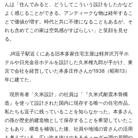
んは「住んでみると、どうしてこういう設計をしたかなど
よく感じることができる。アンティークな物は経年するこ
とで価値が増す。時代と共に不便になることもあるが、そ
れも含めてこの家は空気感がすばらしい」と笑顔を見せ
る。
JR逗子駅近くにある旧本多家住宅主屋は軽井沢万平ホ
テルや日光金谷ホテルを設計した久米権九郎が手がけ、東
京で会社を経営していた本多庄作さんが1938（昭和13）
年に建てた。
現所有者「久米設計」の社員は「『久米式耐震木骨構
造』を使って設計された国内に現存する唯一の住宅作品。
私たちも逗子に残っていることを知らなかった。本多さん
の孫が歴史的建造物として保存することを希望していたこ
ともあり、構造を補強した後、社員や地域の皆さんの活用
も考えている。広い吹き抜けのあるチューダー調の居間や