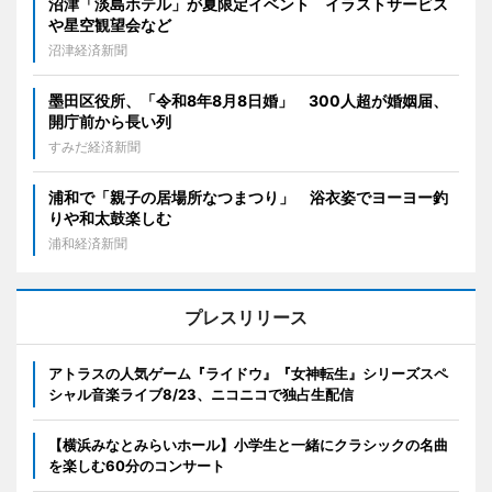
沼津「淡島ホテル」が夏限定イベント イラストサービス
や星空観望会など
沼津経済新聞
墨田区役所、「令和8年8月8日婚」 300人超が婚姻届、
開庁前から長い列
すみだ経済新聞
浦和で「親子の居場所なつまつり」 浴衣姿でヨーヨー釣
りや和太鼓楽しむ
浦和経済新聞
プレスリリース
アトラスの人気ゲーム『ライドウ』『女神転生』シリーズスペ
シャル音楽ライブ8/23、ニコニコで独占生配信
【横浜みなとみらいホール】小学生と一緒にクラシックの名曲
を楽しむ60分のコンサート