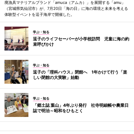
廃漁具マテリアルブランド「amuca（アムカ）」を展開する「amu」
（宮城県気仙沼市）が、7月20日「海の日」に海の環境と未来を考える
体験型イベントを逗子海岸で開催した。
学ぶ・知る
逗子のライフセーバーが小学校訪問 児童に海の約
束呼びかけ
学ぶ・知る
逗子の「理科ハウス」閉館へ 1年かけて行う「楽
しい閉館の大実験」始動
学ぶ・知る
「郷土誌 葉山」4年ぶり発行 社寺明細帳や農業日
誌で明治～昭和をひもとく