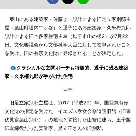
葉山にある建築家・佐藤功一設計による旧足立家別邸主
屋（葉山町堀内牛ヶ谷）と逗子にある建築家・久米権九郎
設計による旧本多家住宅主屋（逗子市山の根2）が7月22
日、文化審議会から文部科学大臣に対して答申されたこと
を受け、国の有形文化財に登録されることが決定した。
クラシカルな玄関ポーチも特徴的。逗子に残る建築
家・久米権九郎が手がけた住宅
［広告］
旧足立家別邸主屋は、2017（平成29）年、国登録有形
文化財の指定を受けた「イエズス孝女会修道院旧館（旧東
伏見宮葉山別邸）」の敷地と隣接した山裾に建ち、王子製
紙取締役だった実業家、足立正さんの旧別邸。