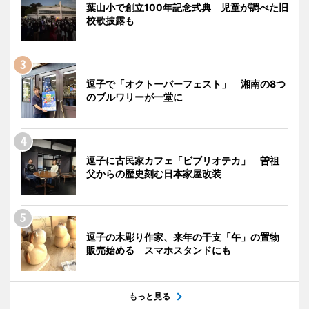
葉山小で創立100年記念式典 児童が調べた旧
校歌披露も
逗子で「オクトーバーフェスト」 湘南の8つ
のブルワリーが一堂に
逗子に古民家カフェ「ビブリオテカ」 曽祖
父からの歴史刻む日本家屋改装
逗子の木彫り作家、来年の干支「午」の置物
販売始める スマホスタンドにも
もっと見る