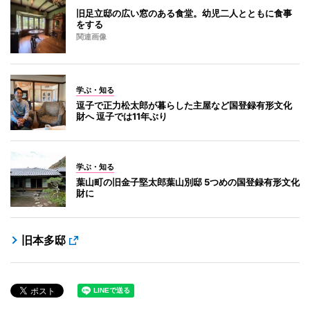
旧足立邸の広い窓のある食堂。幼児二人とともに食事
をする
関連画像
学ぶ・知る
逗子で正力松太郎が暮らした主屋など国登録有形文化
財へ 逗子では11年ぶり
学ぶ・知る
葉山町の旧金子堅太郎葉山別邸 5つめの国登録有形文化
財に
旧本多邸