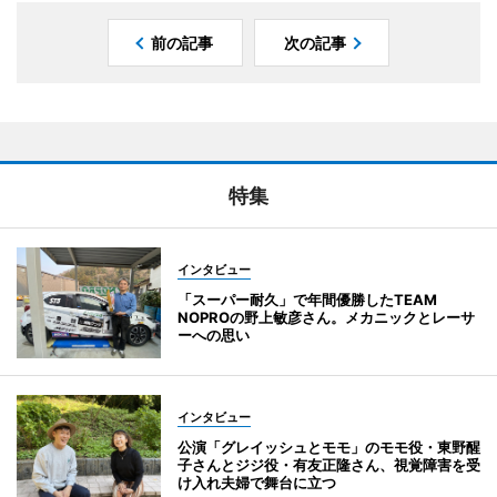
前の記事
次の記事
特集
インタビュー
「スーパー耐久」で年間優勝したTEAM
NOPROの野上敏彦さん。メカニックとレーサ
ーへの思い
インタビュー
公演「グレイッシュとモモ」のモモ役・東野醒
子さんとジジ役・有友正隆さん、視覚障害を受
け入れ夫婦で舞台に立つ