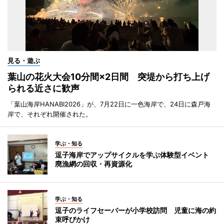
見る・遊ぶ
葉山の花火大会10分間×2日間 突堤から打ち上げ
られる近さに歓声
「葉山海岸HANABI2026」が、7月22日に一色海岸で、24日に森戸海
岸で、それぞれ開催された。
学ぶ・知る
逗子海岸でアップサイクルを学ぶ体験型イベント
廃漁網の回収・再資源化
学ぶ・知る
逗子のライフセーバーが小学校訪問 児童に海の約
束呼びかけ