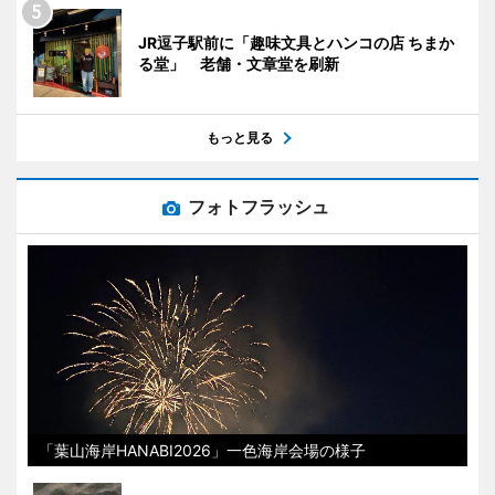
JR逗子駅前に「趣味文具とハンコの店 ちまか
る堂」 老舗・文章堂を刷新
もっと見る
フォトフラッシュ
「葉山海岸HANABI2026」一色海岸会場の様子