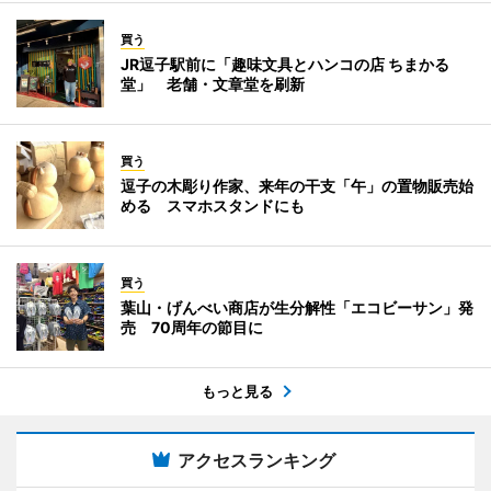
買う
JR逗子駅前に「趣味文具とハンコの店 ちまかる
堂」 老舗・文章堂を刷新
買う
逗子の木彫り作家、来年の干支「午」の置物販売始
める スマホスタンドにも
買う
葉山・げんべい商店が生分解性「エコビーサン」発
売 70周年の節目に
もっと見る
アクセスランキング