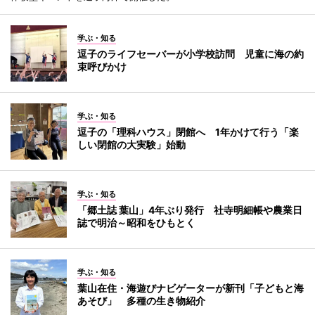
学ぶ・知る
逗子のライフセーバーが小学校訪問 児童に海の約
束呼びかけ
学ぶ・知る
逗子の「理科ハウス」閉館へ 1年かけて行う「楽
しい閉館の大実験」始動
学ぶ・知る
「郷土誌 葉山」4年ぶり発行 社寺明細帳や農業日
誌で明治～昭和をひもとく
学ぶ・知る
葉山在住・海遊びナビゲーターが新刊「子どもと海
あそび」 多種の生き物紹介