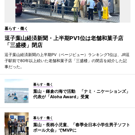
暮らす・働く
逗子葉山経済新聞・上半期PV1位は老舗和菓子店
「三盛楼」閉店
逗子葉山経済新聞の上半期PV（ページビュー）ランキング1位は、JR逗
子駅前で80年以上続いた老舗和菓子店「三盛楼」の閉店を紹介した記
事だった。
暮らす・働く
葉山・鎌倉の海で活動 「ナミ・ニケーションズ」
代表が「Aloha Award」受賞
暮らす・働く
葉山・長柄小児童、「春季全日本小学生男子ソフト
ボール大会」でMVPに