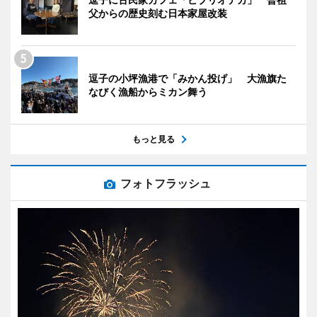
父からの歴史刻む日本家屋改装
逗子の小坪漁港で「みかん投げ」 大漁旗た
なびく漁船からミカン舞う
もっと見る
フォトフラッシュ