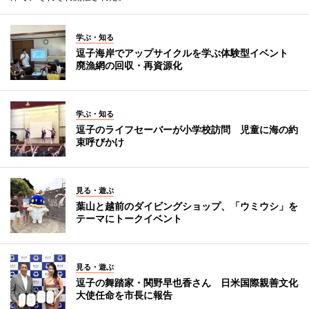
学ぶ・知る
逗子海岸でアップサイクルを学ぶ体験型イベント
廃漁網の回収・再資源化
学ぶ・知る
逗子のライフセーバーが小学校訪問 児童に海の約
束呼びかけ
見る・遊ぶ
葉山と越前のダイビングショップ、「ウミウシ」を
テーマにトークイベント
見る・遊ぶ
逗子の舞踏家・関野早也香さん 日米国際親善文化
大使任命を市長に報告