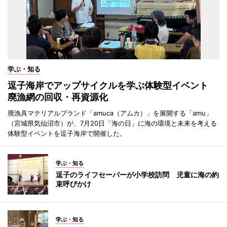
学ぶ・知る
逗子海岸でアップサイクルを学ぶ体験型イベント
廃漁網の回収・再資源化
廃漁具マテリアルブランド「amuca（アムカ）」を展開する「amu」
（宮城県気仙沼市）が、7月20日「海の日」に海の環境と未来を考える
体験型イベントを逗子海岸で開催した。
学ぶ・知る
逗子のライフセーバーが小学校訪問 児童に海の約
束呼びかけ
学ぶ・知る