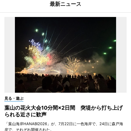
最新ニュース
見る・遊ぶ
葉山の花火大会10分間×2日間 突堤から打ち上げ
られる近さに歓声
「葉山海岸HANABI2026」が、7月22日に一色海岸で、24日に森戸海
岸で、それぞれ開催された。