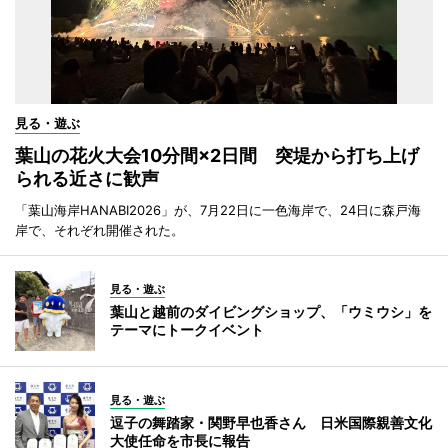
見る・遊ぶ
葉山の花火大会10分間×2日間 突堤から打ち上げ
られる近さに歓声
「葉山海岸HANABI2026」が、7月22日に一色海岸で、24日に森戸海
岸で、それぞれ開催された。
見る・遊ぶ
葉山と越前のダイビングショップ、「ウミウシ」を
テーマにトークイベント
見る・遊ぶ
逗子の舞踏家・関野早也香さん 日米国際親善文化
大使任命を市長に報告