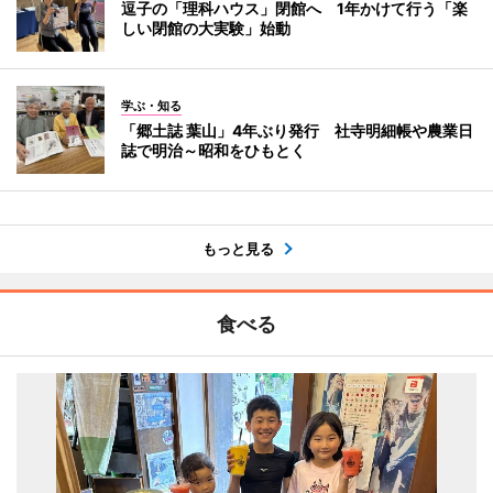
逗子の「理科ハウス」閉館へ 1年かけて行う「楽
しい閉館の大実験」始動
学ぶ・知る
「郷土誌 葉山」4年ぶり発行 社寺明細帳や農業日
誌で明治～昭和をひもとく
もっと見る
食べる