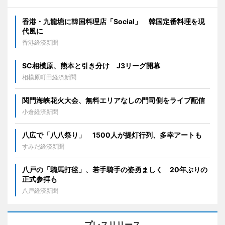
香港・九龍塘に韓国料理店「Social」 韓国定番料理を現
代風に
香港経済新聞
SC相模原、熊本と引き分け J3リーグ開幕
相模原町田経済新聞
関門海峡花火大会、無料エリアなしの門司側をライブ配信
小倉経済新聞
八広で「八八祭り」 1500人が提灯行列、多幸アートも
すみだ経済新聞
八戸の「騎馬打毬」、若手騎手の姿勇ましく 20年ぶりの
正式参拝も
八戸経済新聞
プレスリリース