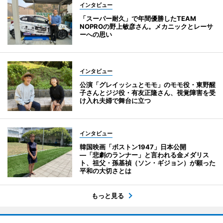
インタビュー
「スーパー耐久」で年間優勝したTEAM
NOPROの野上敏彦さん。メカニックとレーサ
ーへの思い
インタビュー
公演「グレイッシュとモモ」のモモ役・東野醒
子さんとジジ役・有友正隆さん、視覚障害を受
け入れ夫婦で舞台に立つ
インタビュー
韓国映画「ボストン1947」日本公開
―「悲劇のランナー」と言われる金メダリス
ト、祖父・孫基禎（ソン・ギジョン）が願った
平和の大切さとは
もっと見る