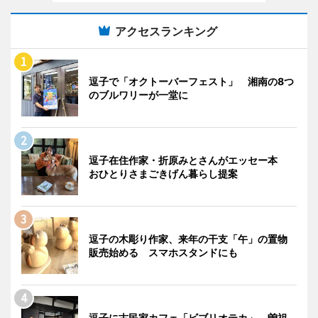
アクセスランキング
逗子で「オクトーバーフェスト」 湘南の8つ
のブルワリーが一堂に
逗子在住作家・折原みとさんがエッセー本
おひとりさまごきげん暮らし提案
逗子の木彫り作家、来年の干支「午」の置物
販売始める スマホスタンドにも
逗子に古民家カフェ「ビブリオテカ」 曽祖