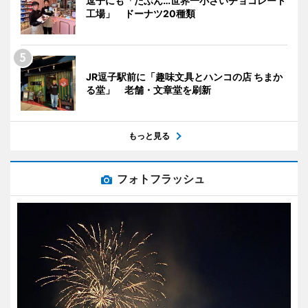
逗子にも「たぶん…世界一小さいチョコレート
工場」 ドーナツ20種類
JR逗子駅前に「趣味文具とハンコの店 ちまか
る堂」 老舗・文章堂を刷新
もっと見る
フォトフラッシュ