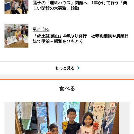
逗子の「理科ハウス」閉館へ 1年かけて行う「楽
しい閉館の大実験」始動
学ぶ・知る
「郷土誌 葉山」4年ぶり発行 社寺明細帳や農業日
誌で明治～昭和をひもとく
もっと見る
食べる