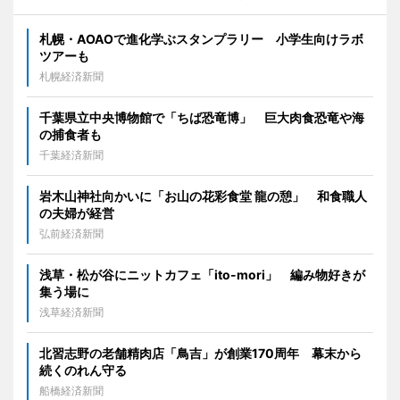
札幌・AOAOで進化学ぶスタンプラリー 小学生向けラボ
ツアーも
札幌経済新聞
千葉県立中央博物館で「ちば恐竜博」 巨大肉食恐竜や海
の捕食者も
千葉経済新聞
岩木山神社向かいに「お山の花彩食堂 龍の憩」 和食職人
の夫婦が経営
弘前経済新聞
浅草・松が谷にニットカフェ「ito-mori」 編み物好きが
集う場に
浅草経済新聞
北習志野の老舗精肉店「鳥吉」が創業170周年 幕末から
続くのれん守る
船橋経済新聞