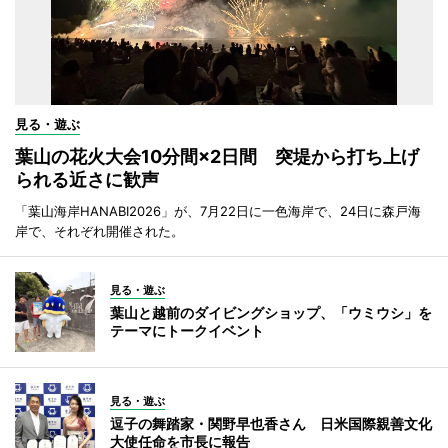
見る・遊ぶ
葉山の花火大会10分間×2日間 突堤から打ち上げ
られる近さに歓声
「葉山海岸HANABI2026」が、7月22日に一色海岸で、24日に森戸海
岸で、それぞれ開催された。
見る・遊ぶ
葉山と越前のダイビングショップ、「ウミウシ」を
テーマにトークイベント
見る・遊ぶ
逗子の舞踏家・関野早也香さん 日米国際親善文化
大使任命を市長に報告