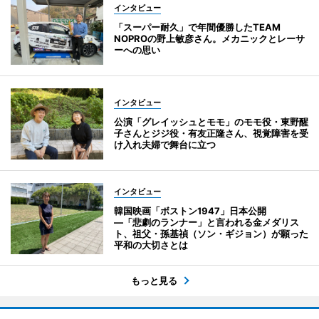
インタビュー
「スーパー耐久」で年間優勝したTEAM
NOPROの野上敏彦さん。メカニックとレーサ
ーへの思い
インタビュー
公演「グレイッシュとモモ」のモモ役・東野醒
子さんとジジ役・有友正隆さん、視覚障害を受
け入れ夫婦で舞台に立つ
インタビュー
韓国映画「ボストン1947」日本公開
―「悲劇のランナー」と言われる金メダリス
ト、祖父・孫基禎（ソン・ギジョン）が願った
平和の大切さとは
もっと見る