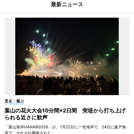
最新ニュース
見る・遊ぶ
葉山の花火大会10分間×2日間 突堤から打ち上げ
られる近さに歓声
「葉山海岸HANABI2026」が、7月22日に一色海岸で、24日に森戸海
岸で、それぞれ開催された。