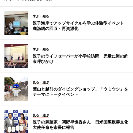
学ぶ・知る
逗子海岸でアップサイクルを学ぶ体験型イベント
廃漁網の回収・再資源化
学ぶ・知る
逗子のライフセーバーが小学校訪問 児童に海の約
束呼びかけ
見る・遊ぶ
葉山と越前のダイビングショップ、「ウミウシ」を
テーマにトークイベント
見る・遊ぶ
逗子の舞踏家・関野早也香さん 日米国際親善文化
大使任命を市長に報告