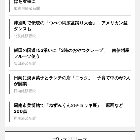
ばを看板に
加古川経済新聞
津別町で伝統の「つべつ納涼盆踊り大会」 アメリカン盆
ダンスも
北見経済新聞
飯田の国道153沿いに「3時のおやつクレープ」 南信州産
フルーツ使う
飯田経済新聞
日向に焼き菓子とランチの店「ニック」 子育て中の母2人
が開業
日向経済新聞
周南市美博館で「ねずみくんのチョッキ展」 原画など
200点
周南経済新聞
プレスリリース