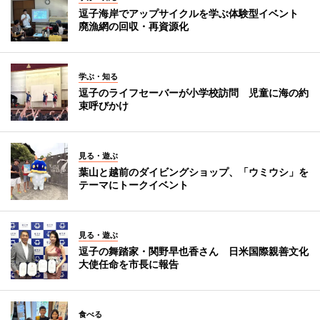
逗子海岸でアップサイクルを学ぶ体験型イベント
廃漁網の回収・再資源化
学ぶ・知る
逗子のライフセーバーが小学校訪問 児童に海の約
束呼びかけ
見る・遊ぶ
葉山と越前のダイビングショップ、「ウミウシ」を
テーマにトークイベント
見る・遊ぶ
逗子の舞踏家・関野早也香さん 日米国際親善文化
大使任命を市長に報告
食べる