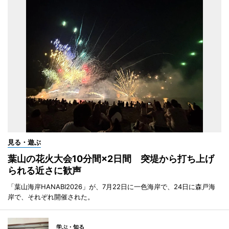
見る・遊ぶ
葉山の花火大会10分間×2日間 突堤から打ち上げ
られる近さに歓声
「葉山海岸HANABI2026」が、7月22日に一色海岸で、24日に森戸海
岸で、それぞれ開催された。
学ぶ・知る