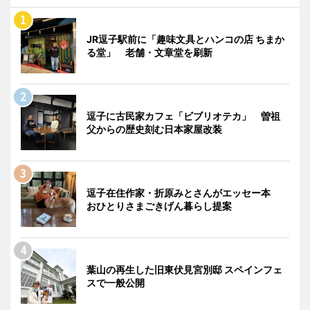
JR逗子駅前に「趣味文具とハンコの店 ちまか
る堂」 老舗・文章堂を刷新
逗子に古民家カフェ「ビブリオテカ」 曽祖
父からの歴史刻む日本家屋改装
逗子在住作家・折原みとさんがエッセー本
おひとりさまごきげん暮らし提案
葉山の再生した旧東伏見宮別邸 スペインフェ
スで一般公開