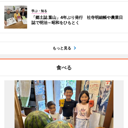
学ぶ・知る
「郷土誌 葉山」4年ぶり発行 社寺明細帳や農業日
誌で明治～昭和をひもとく
もっと見る
食べる