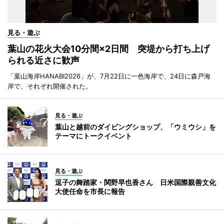
見る・遊ぶ
葉山の花火大会10分間×2日間 突堤から打ち上げ
られる近さに歓声
「葉山海岸HANABI2026」が、7月22日に一色海岸で、24日に森戸海
岸で、それぞれ開催された。
見る・遊ぶ
葉山と越前のダイビングショップ、「ウミウシ」を
テーマにトークイベント
見る・遊ぶ
逗子の舞踏家・関野早也香さん 日米国際親善文化
大使任命を市長に報告