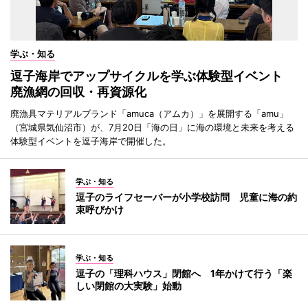
学ぶ・知る
逗子海岸でアップサイクルを学ぶ体験型イベント
廃漁網の回収・再資源化
廃漁具マテリアルブランド「amuca（アムカ）」を展開する「amu」
（宮城県気仙沼市）が、7月20日「海の日」に海の環境と未来を考える
体験型イベントを逗子海岸で開催した。
学ぶ・知る
逗子のライフセーバーが小学校訪問 児童に海の約
束呼びかけ
学ぶ・知る
逗子の「理科ハウス」閉館へ 1年かけて行う「楽
しい閉館の大実験」始動