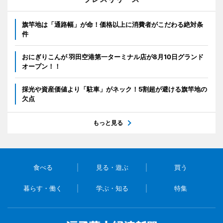
旗竿地は「通路幅」が命！価格以上に消費者がこだわる絶対条
件
おにぎりこんが 羽田空港第一ターミナル店が8月10日グランド
オープン！！
採光や資産価値より「駐車」がネック！5割超が避ける旗竿地の
欠点
もっと見る
食べる
見る・遊ぶ
買う
暮らす・働く
学ぶ・知る
特集