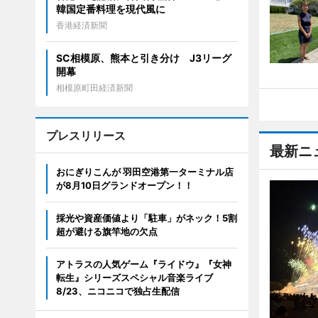
韓国定番料理を現代風に
香港経済新聞
SC相模原、熊本と引き分け J3リーグ
開幕
相模原町田経済新聞
プレスリリース
最新ニ
おにぎりこんが 羽田空港第一ターミナル店
が8月10日グランドオープン！！
採光や資産価値より「駐車」がネック！5割
超が避ける旗竿地の欠点
アトラスの人気ゲーム『ライドウ』『女神
転生』シリーズスペシャル音楽ライブ
8/23、ニコニコで独占生配信