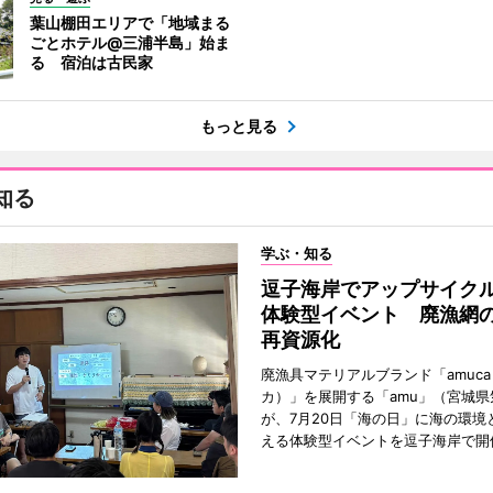
葉山棚田エリアで「地域まる
ごとホテル@三浦半島」始ま
る 宿泊は古民家
もっと見る
知る
学ぶ・知る
逗子海岸でアップサイク
体験型イベント 廃漁網
再資源化
廃漁具マテリアルブランド「amuc
カ）」を展開する「amu」（宮城県
が、7月20日「海の日」に海の環境
える体験型イベントを逗子海岸で開