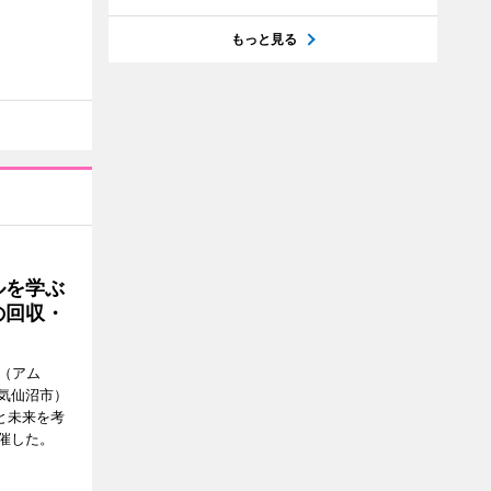
もっと見る
ルを学ぶ
の回収・
a（アム
気仙沼市）
と未来を考
催した。