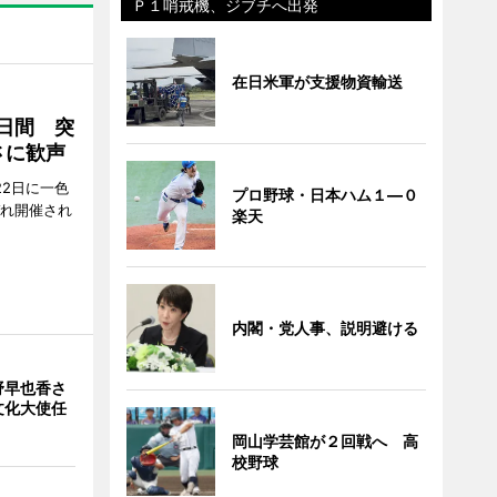
Ｐ１哨戒機、ジブチへ出発
在日米軍が支援物資輸送
2日間 突
さに歓声
22日に一色
プロ野球・日本ハム１―０
ぞれ開催され
楽天
内閣・党人事、説明避ける
野早也香さ
文化大使任
岡山学芸館が２回戦へ 高
校野球