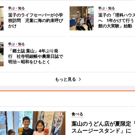
学ぶ・知る
学ぶ・知る
逗子のライフセーバーが小学
逗子の「理科ハウ
校訪問 児童に海の約束呼び
へ 1年かけて行う
かけ
館の大実験」始動
学ぶ・知る
「郷土誌 葉山」4年ぶり発
行 社寺明細帳や農業日誌で
明治～昭和をひもとく
もっと見る
食べる
葉山のうどん店が夏限定
スムージースタンド」に