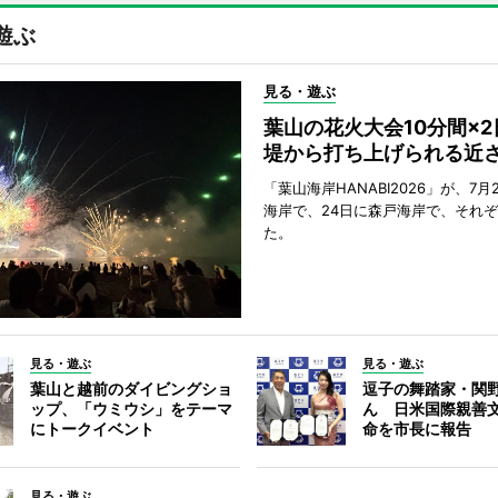
遊ぶ
見る・遊ぶ
葉山の花火大会10分間×
堤から打ち上げられる近
「葉山海岸HANABI2026」が、7月
海岸で、24日に森戸海岸で、それ
た。
見る・遊ぶ
見る・遊ぶ
葉山と越前のダイビングショ
逗子の舞踏家・関
ップ、「ウミウシ」をテーマ
ん 日米国際親善
にトークイベント
命を市長に報告
見る・遊ぶ