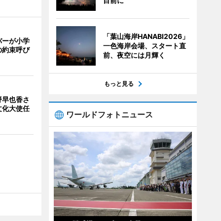
目前に
「葉山海岸HANABI2026」
バーが小学
一色海岸会場、スタート直
の約束呼び
前、夜空には月輝く
もっと見る
野早也香さ
文化大使任
ワールドフォトニュース