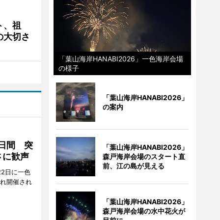
ト、祖
の大切さ
「葉山海岸HANABI2026」一色海岸会場
の様子
「葉山海岸HANABI2026」
の案内
2日間 突
「葉山海岸HANABI2026」
さに歓声
森戸海岸会場のスタート直
前、江の島が見える
22日に一色
ぞれ開催され
「葉山海岸HANABI2026」
森戸海岸会場の水中花火が