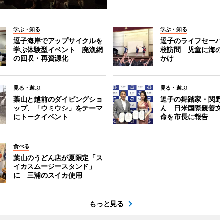
学ぶ・知る
学ぶ・知る
逗子海岸でアップサイクルを
逗子のライフセー
学ぶ体験型イベント 廃漁網
校訪問 児童に海
の回収・再資源化
かけ
見る・遊ぶ
見る・遊ぶ
葉山と越前のダイビングショ
逗子の舞踏家・関
ップ、「ウミウシ」をテーマ
ん 日米国際親善
にトークイベント
命を市長に報告
食べる
葉山のうどん店が夏限定「ス
イカスムージースタンド」
に 三浦のスイカ使用
もっと見る