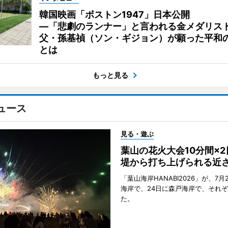
韓国映画「ボストン1947」日本公開
―「悲劇のランナー」と言われる金メダリス
父・孫基禎（ソン・ギジョン）が願った平和
とは
もっと見る
ュース
見る・遊ぶ
葉山の花火大会10分間×
堤から打ち上げられる近
「葉山海岸HANABI2026」が、7月
海岸で、24日に森戸海岸で、それ
た。