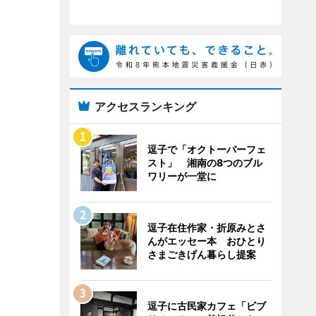
アクセスランキング
逗子で「オクトーバーフェ
スト」 湘南の8つのブル
ワリーが一堂に
逗子在住作家・折原みとさ
んがエッセー本 おひとり
さまごきげん暮らし提案
逗子に古民家カフェ「ビブ