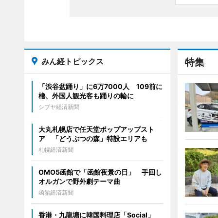
みん経トピックス
特集
「渋谷盆踊り」に6万7000人 109前に
櫓、外国人観光客も踊りの輪に
シブヤ経済新聞
大丸札幌店で任天堂ポップアップスト
ア 「どうぶつの森」特設エリアも
札幌経済新聞
OMO5函館で「函館夜景の日」 手回し
オルガンで野外劇テーマ曲
函館経済新聞
香港・九龍塘に韓国料理店「Social」