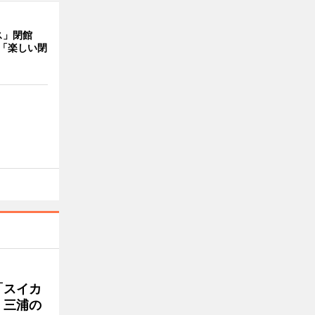
ス」閉館
「楽しい閉
「スイカ
 三浦の