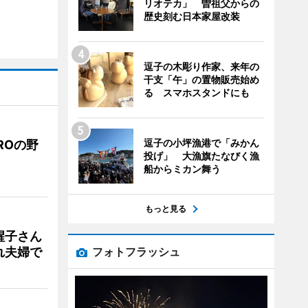
リオテカ」 曽祖父からの
歴史刻む日本家屋改装
逗子の木彫り作家、来年の
干支「午」の置物販売始め
る スマホスタンドにも
逗子の小坪漁港で「みかん
ROの野
投げ」 大漁旗たなびく漁
船からミカン舞う
もっと見る
醒子さん
フォトフラッシュ
れ夫婦で