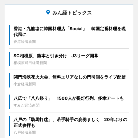
みん経トピックス
香港・九龍塘に韓国料理店「Social」 韓国定番料理を現
代風に
香港経済新聞
SC相模原、熊本と引き分け J3リーグ開幕
相模原町田経済新聞
関門海峡花火大会、無料エリアなしの門司側をライブ配信
小倉経済新聞
八広で「八八祭り」 1500人が提灯行列、多幸アートも
すみだ経済新聞
八戸の「騎馬打毬」、若手騎手の姿勇ましく 20年ぶりの
正式参拝も
八戸経済新聞