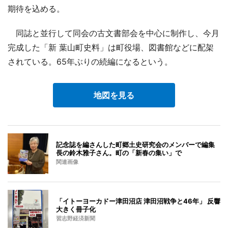
期待を込める。
同誌と並行して同会の古文書部会を中心に制作し、今月
完成した「新 葉山町史料」は町役場、図書館などに配架
されている。65年ぶりの続編になるという。
地図を見る
記念誌を編さんした町郷土史研究会のメンバーで編集
長の鈴木雅子さん。町の「新春の集い」で
関連画像
「イトーヨーカドー津田沼店 津田沼戦争と46年」 反響
大きく冊子化
習志野経済新聞