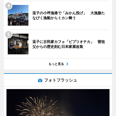
逗子の小坪漁港で「みかん投げ」 大漁旗た
なびく漁船からミカン舞う
逗子に古民家カフェ「ビブリオテカ」 曽祖
父からの歴史刻む日本家屋改装
もっと見る
フォトフラッシュ