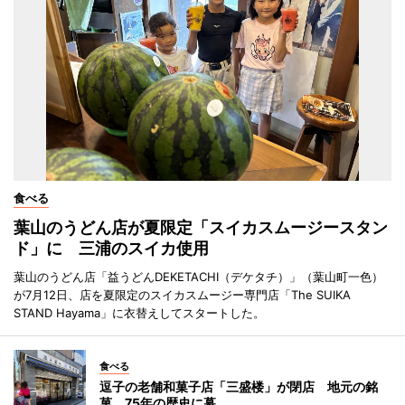
食べる
葉山のうどん店が夏限定「スイカスムージースタン
ド」に 三浦のスイカ使用
葉山のうどん店「益うどんDEKETACHI（デケタチ）」（葉山町一色）
が7月12日、店を夏限定のスイカスムージー専門店「The SUIKA
STAND Hayama」に衣替えしてスタートした。
食べる
逗子の老舗和菓子店「三盛楼」が閉店 地元の銘
菓、75年の歴史に幕