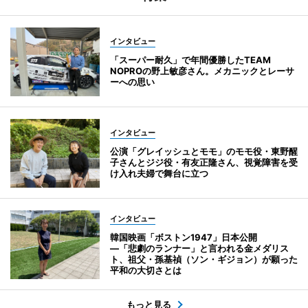
インタビュー
「スーパー耐久」で年間優勝したTEAM
NOPROの野上敏彦さん。メカニックとレーサ
ーへの思い
インタビュー
公演「グレイッシュとモモ」のモモ役・東野醒
子さんとジジ役・有友正隆さん、視覚障害を受
け入れ夫婦で舞台に立つ
インタビュー
韓国映画「ボストン1947」日本公開
―「悲劇のランナー」と言われる金メダリス
ト、祖父・孫基禎（ソン・ギジョン）が願った
平和の大切さとは
もっと見る