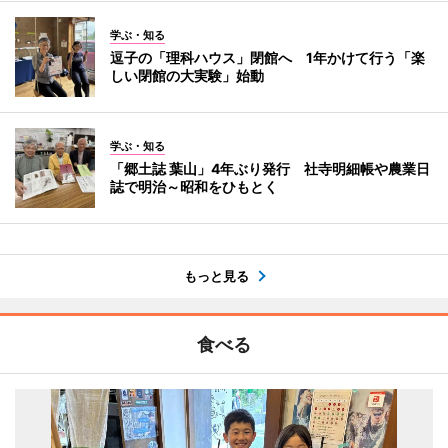
学ぶ・知る
逗子の「理科ハウス」閉館へ 1年かけて行う「楽
しい閉館の大実験」始動
学ぶ・知る
「郷土誌 葉山」4年ぶり発行 社寺明細帳や農業日
誌で明治～昭和をひもとく
もっと見る
食べる