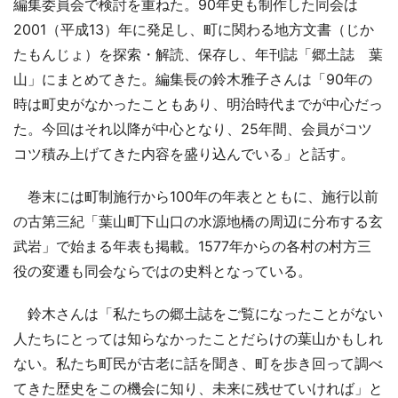
編集委員会で検討を重ねた。90年史も制作した同会は
2001（平成13）年に発足し、町に関わる地方文書（じか
たもんじょ）を探索・解読、保存し、年刊誌「郷土誌 葉
山」にまとめてきた。編集長の鈴木雅子さんは「90年の
時は町史がなかったこともあり、明治時代までが中心だっ
た。今回はそれ以降が中心となり、25年間、会員がコツ
コツ積み上げてきた内容を盛り込んでいる」と話す。
巻末には町制施行から100年の年表とともに、施行以前
の古第三紀「葉山町下山口の水源地橋の周辺に分布する玄
武岩」で始まる年表も掲載。1577年からの各村の村方三
役の変遷も同会ならではの史料となっている。
鈴木さんは「私たちの郷土誌をご覧になったことがない
人たちにとっては知らなかったことだらけの葉山かもしれ
ない。私たち町民が古老に話を聞き、町を歩き回って調べ
てきた歴史をこの機会に知り、未来に残せていければ」と