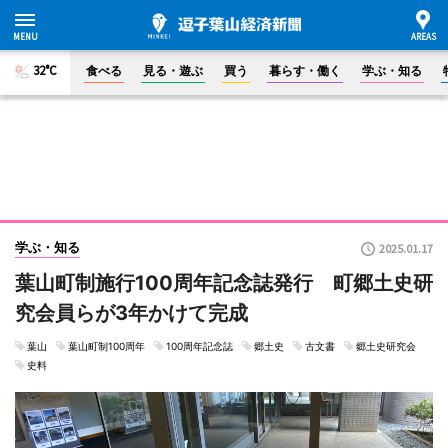
32°C
食べる
見る・遊ぶ
買う
暮らす・働く
学ぶ・知る
学ぶ・知る
2025.01.17
葉山町制施行100周年記念誌発行 町郷土史研
究会員らが3年かけて完成
葉山
葉山町制100周年
100周年記念誌
郷土史
古文書
郷土史研究会
史料