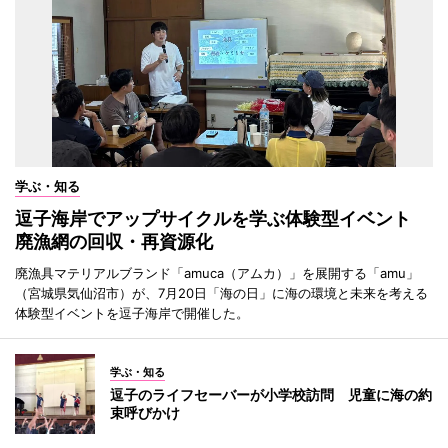
学ぶ・知る
逗子海岸でアップサイクルを学ぶ体験型イベント
廃漁網の回収・再資源化
廃漁具マテリアルブランド「amuca（アムカ）」を展開する「amu」
（宮城県気仙沼市）が、7月20日「海の日」に海の環境と未来を考える
体験型イベントを逗子海岸で開催した。
学ぶ・知る
逗子のライフセーバーが小学校訪問 児童に海の約
束呼びかけ