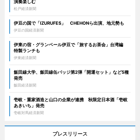
演奏楽しむ
松戸経済新聞
伊豆の国で「IZURUFES」 CHEHONら出演、地元勢も
伊豆の国経済新聞
伊東の宿・グランベール伊豆で「旅するお茶会」台湾編
特製ランチも
伊東経済新聞
飯田線大学、飯田線缶バッジ第2弾「開運セット」など5種
発売
飯田経済新聞
壱岐・重家酒造と山口の企業が連携 秋限定日本酒「壱岐
あきいち」発売
壱岐対馬経済新聞
プレスリリース