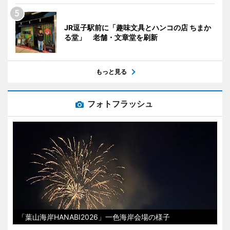
JR逗子駅前に「趣味文具とハンコの店 ちまか
る堂」 老舗・文章堂を刷新
もっと見る
フォトフラッシュ
「葉山海岸HANABI2026」一色海岸会場の様子