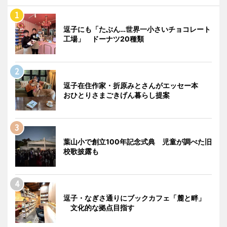
逗子にも「たぶん…世界一小さいチョコレート
工場」 ドーナツ20種類
逗子在住作家・折原みとさんがエッセー本
おひとりさまごきげん暮らし提案
葉山小で創立100年記念式典 児童が調べた旧
校歌披露も
逗子・なぎさ通りにブックカフェ「麓と畔」
文化的な拠点目指す