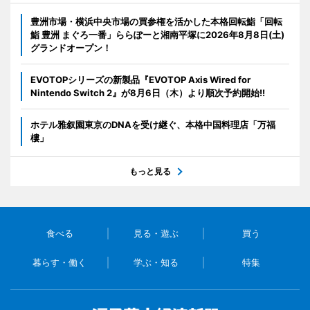
豊洲市場・横浜中央市場の買参権を活かした本格回転鮨「回転
鮨 豊洲 まぐろ一番」ららぽーと湘南平塚に2026年8月8日(土)
グランドオープン！
EVOTOPシリーズの新製品『EVOTOP Axis Wired for
Nintendo Switch 2』が8月6日（木）より順次予約開始!!
ホテル雅叙園東京のDNAを受け継ぐ、本格中国料理店「万福
樓」
もっと見る
食べる
見る・遊ぶ
買う
暮らす・働く
学ぶ・知る
特集