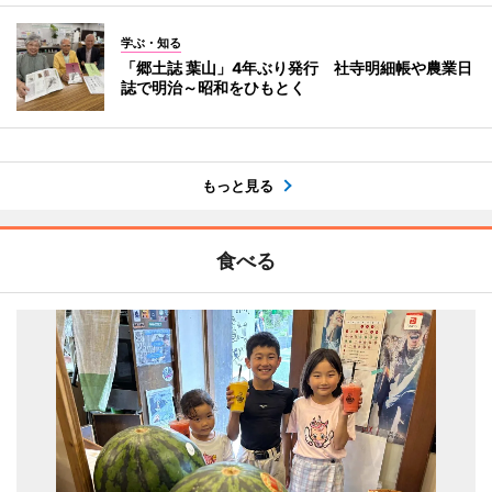
学ぶ・知る
「郷土誌 葉山」4年ぶり発行 社寺明細帳や農業日
誌で明治～昭和をひもとく
もっと見る
食べる