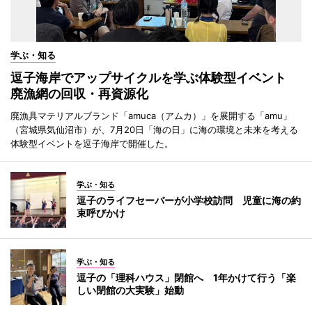
学ぶ・知る
逗子海岸でアップサイクルを学ぶ体験型イベント
廃漁網の回収・再資源化
廃漁具マテリアルブランド「amuca（アムカ）」を展開する「amu」
（宮城県気仙沼市）が、7月20日「海の日」に海の環境と未来を考える
体験型イベントを逗子海岸で開催した。
学ぶ・知る
逗子のライフセーバーが小学校訪問 児童に海の約
束呼びかけ
学ぶ・知る
逗子の「理科ハウス」閉館へ 1年かけて行う「楽
しい閉館の大実験」始動