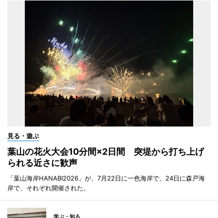
見る・遊ぶ
葉山の花火大会10分間×2日間 突堤から打ち上げ
られる近さに歓声
「葉山海岸HANABI2026」が、7月22日に一色海岸で、24日に森戸海
岸で、それぞれ開催された。
学ぶ・知る