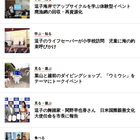
逗子海岸でアップサイクルを学ぶ体験型イベント
廃漁網の回収・再資源化
学ぶ・知る
逗子のライフセーバーが小学校訪問 児童に海の約
束呼びかけ
見る・遊ぶ
葉山と越前のダイビングショップ、「ウミウシ」を
テーマにトークイベント
見る・遊ぶ
逗子の舞踏家・関野早也香さん 日米国際親善文化
大使任命を市長に報告
食べる