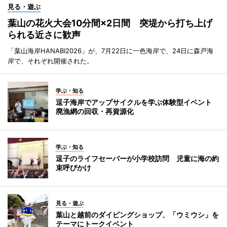
見る・遊ぶ
葉山の花火大会10分間×2日間 突堤から打ち上げ
られる近さに歓声
「葉山海岸HANABI2026」が、7月22日に一色海岸で、24日に森戸海
岸で、それぞれ開催された。
学ぶ・知る
逗子海岸でアップサイクルを学ぶ体験型イベント
廃漁網の回収・再資源化
学ぶ・知る
逗子のライフセーバーが小学校訪問 児童に海の約
束呼びかけ
見る・遊ぶ
葉山と越前のダイビングショップ、「ウミウシ」を
テーマにトークイベント