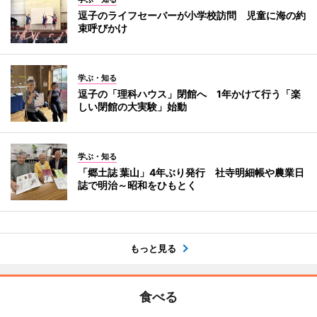
逗子のライフセーバーが小学校訪問 児童に海の約
束呼びかけ
学ぶ・知る
逗子の「理科ハウス」閉館へ 1年かけて行う「楽
しい閉館の大実験」始動
学ぶ・知る
「郷土誌 葉山」4年ぶり発行 社寺明細帳や農業日
誌で明治～昭和をひもとく
もっと見る
食べる