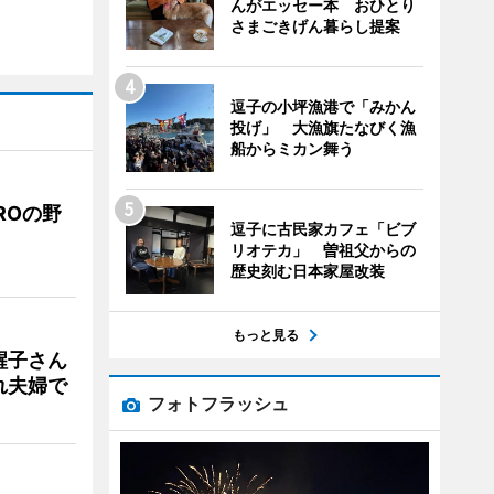
んがエッセー本 おひとり
さまごきげん暮らし提案
逗子の小坪漁港で「みかん
投げ」 大漁旗たなびく漁
船からミカン舞う
ROの野
逗子に古民家カフェ「ビブ
リオテカ」 曽祖父からの
歴史刻む日本家屋改装
もっと見る
醒子さん
れ夫婦で
フォトフラッシュ