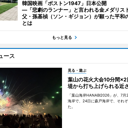
韓国映画「ボストン1947」日本公開
―「悲劇のランナー」と言われる金メダリス
父・孫基禎（ソン・ギジョン）が願った平和
とは
もっと見る
ュース
見る・遊ぶ
葉山の花火大会10分間×
堤から打ち上げられる近
「葉山海岸HANABI2026」が、7月
海岸で、24日に森戸海岸で、それ
た。