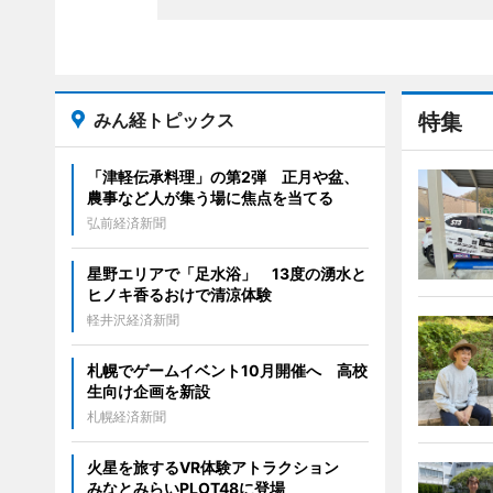
みん経トピックス
特集
「津軽伝承料理」の第2弾 正月や盆、
農事など人が集う場に焦点を当てる
弘前経済新聞
星野エリアで「足水浴」 13度の湧水と
ヒノキ香るおけで清涼体験
軽井沢経済新聞
札幌でゲームイベント10月開催へ 高校
生向け企画を新設
札幌経済新聞
火星を旅するVR体験アトラクション
みなとみらいPLOT48に登場