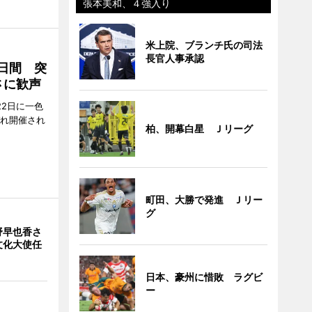
張本美和、４強入り
米上院、ブランチ氏の司法
長官人事承認
2日間 突
さに歓声
22日に一色
ぞれ開催され
柏、開幕白星 Ｊリーグ
町田、大勝で発進 Ｊリー
グ
野早也香さ
文化大使任
日本、豪州に惜敗 ラグビ
ー