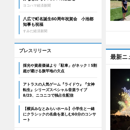
ヨコハマ経済新聞
八広で町名誕生60周年祝賀会 小池都
知事も祝福
すみだ経済新聞
プレスリリース
最新ニ
採光や資産価値より「駐車」がネック！5割
超が避ける旗竿地の欠点
アトラスの人気ゲーム『ライドウ』『女神
転生』シリーズスペシャル音楽ライブ
8/23、ニコニコで独占生配信
【横浜みなとみらいホール】小学生と一緒
にクラシックの名曲を楽しむ60分のコンサ
ート