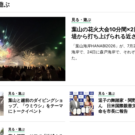
遊ぶ
見る・遊ぶ
葉山の花火大会10分間×
堤から打ち上げられる近
「葉山海岸HANABI2026」が、7月
海岸で、24日に森戸海岸で、それ
た。
見る・遊ぶ
見る・遊ぶ
葉山と越前のダイビングショ
逗子の舞踏家・関
ップ、「ウミウシ」をテーマ
ん 日米国際親善
にトークイベント
命を市長に報告
見る・遊ぶ