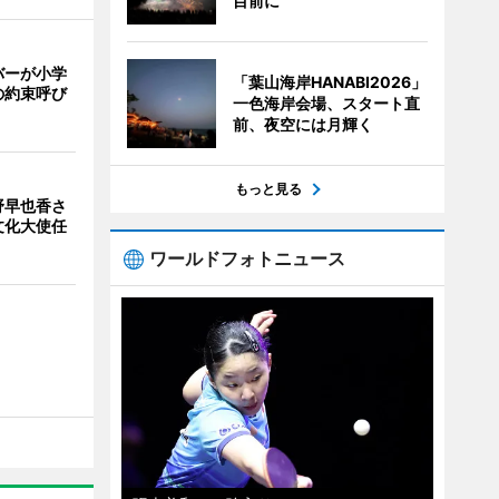
目前に
バーが小学
「葉山海岸HANABI2026」
の約束呼び
一色海岸会場、スタート直
前、夜空には月輝く
もっと見る
野早也香さ
文化大使任
ワールドフォトニュース