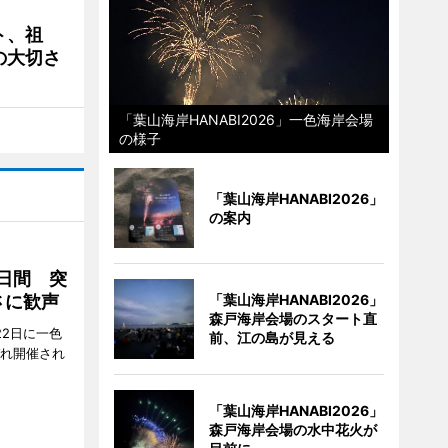
ト、祖
の大切さ
「葉山海岸HANABI2026」一色海岸会場
の様子
「葉山海岸HANABI2026」
の案内
2日間 突
「葉山海岸HANABI2026」
さに歓声
森戸海岸会場のスタート直
22日に一色
前、江の島が見える
ぞれ開催され
「葉山海岸HANABI2026」
森戸海岸会場の水中花火が