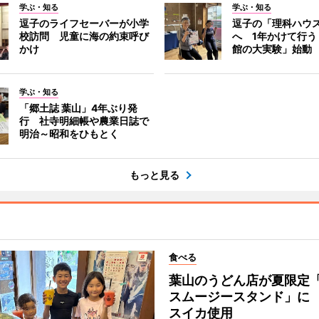
学ぶ・知る
学ぶ・知る
逗子のライフセーバーが小学
逗子の「理科ハウ
校訪問 児童に海の約束呼び
へ 1年かけて行う
かけ
館の大実験」始動
学ぶ・知る
「郷土誌 葉山」4年ぶり発
行 社寺明細帳や農業日誌で
明治～昭和をひもとく
もっと見る
食べる
葉山のうどん店が夏限定
スムージースタンド」に
スイカ使用