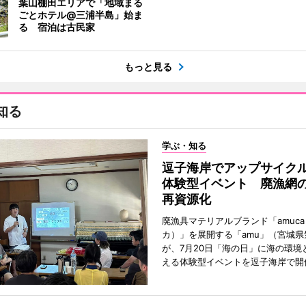
葉山棚田エリアで「地域まる
ごとホテル@三浦半島」始ま
る 宿泊は古民家
もっと見る
知る
学ぶ・知る
逗子海岸でアップサイク
体験型イベント 廃漁網
再資源化
廃漁具マテリアルブランド「amuc
カ）」を展開する「amu」（宮城県
が、7月20日「海の日」に海の環境
える体験型イベントを逗子海岸で開