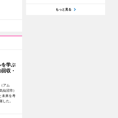
もっと見る
ルを学ぶ
の回収・
a（アム
気仙沼市）
と未来を考
催した。