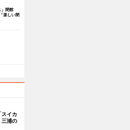
ス」閉館
「楽しい閉
「スイカ
 三浦の