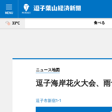
食べる
33°C
ニュース地図
逗子海岸花火大会、雨
逗子市新宿1-1