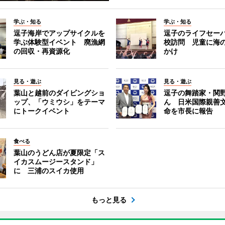
学ぶ・知る
学ぶ・知る
逗子海岸でアップサイクルを
逗子のライフセー
学ぶ体験型イベント 廃漁網
校訪問 児童に海
の回収・再資源化
かけ
見る・遊ぶ
見る・遊ぶ
葉山と越前のダイビングショ
逗子の舞踏家・関
ップ、「ウミウシ」をテーマ
ん 日米国際親善
にトークイベント
命を市長に報告
食べる
葉山のうどん店が夏限定「ス
イカスムージースタンド」
に 三浦のスイカ使用
もっと見る