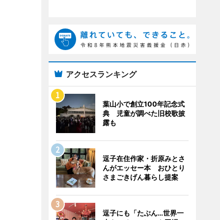
アクセスランキング
葉山小で創立100年記念式
典 児童が調べた旧校歌披
露も
逗子在住作家・折原みとさ
んがエッセー本 おひとり
さまごきげん暮らし提案
逗子にも「たぶん…世界一