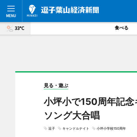
食べる
33°C
見る・遊ぶ
小坪小で150周年記
ソング大合唱
逗子
キャンドルナイト
小坪小学校150周年