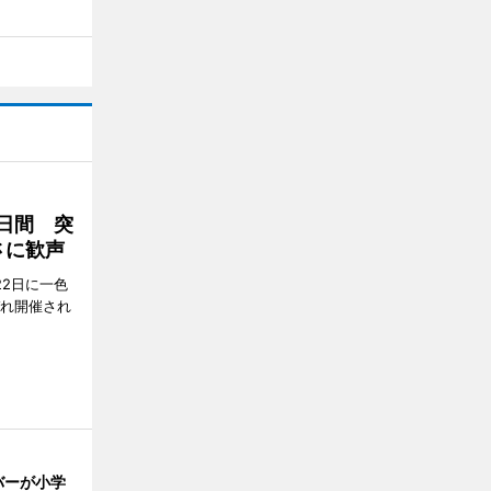
2日間 突
さに歓声
22日に一色
ぞれ開催され
バーが小学