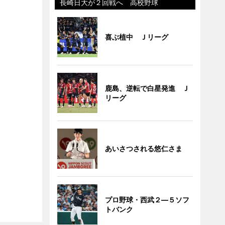
長崎日大が２回戦へ 高校野球
喜ぶ植中 Ｊリーグ
鹿島、逆転で白星発進 Ｊ
リーグ
あいさつされる悠仁さま
プロ野球・西武２―５ソフ
トバンク