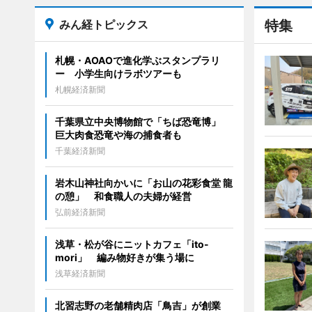
みん経トピックス
特集
札幌・AOAOで進化学ぶスタンプラリ
ー 小学生向けラボツアーも
札幌経済新聞
千葉県立中央博物館で「ちば恐竜博」
巨大肉食恐竜や海の捕食者も
千葉経済新聞
岩木山神社向かいに「お山の花彩食堂 龍
の憩」 和食職人の夫婦が経営
弘前経済新聞
浅草・松が谷にニットカフェ「ito-
mori」 編み物好きが集う場に
浅草経済新聞
北習志野の老舗精肉店「鳥吉」が創業