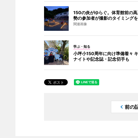
150の炎がゆらぐ。体育館前の
勢の参加者が撮影のタイミングを
関連画像
学ぶ・知る
小坪小150周年に向け準備着々 
ナイトや記念誌・記念切手も
前の