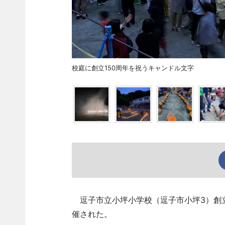
校庭に創立150周年を祝うキャンドル文字
逗子市立小坪小学校（逗子市小坪3）創立
催された。