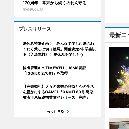
170周年 幕末から続くのれん守る
船橋経済新聞
プレスリリース
最新ニ
夏休み特別企画！「みんなで楽しむ夏のわ
くわく葉っぱ切り絵展」開催決定?中学生以
下《入場無料》！ 夏休みを楽しもう
輸出管理AIのTIMEWELL、ISMS認証
「ISO/IEC 27001」を取得
【完売御礼】人々の未来の利益と今の生活
を豊かにするCAMEL『CAMEL80号 鳥取
境港市系統連携蓄電池シリーズ 完売』
もっと見る