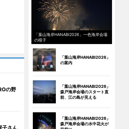
「葉山海岸HANABI2026」一色海岸会場
の様子
「葉山海岸HANABI2026」
の案内
「葉山海岸HANABI2026」
ROの野
森戸海岸会場のスタート直
前、江の島が見える
「葉山海岸HANABI2026」
森戸海岸会場の水中花火が
醒子さん