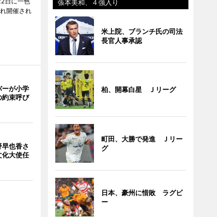
22日に一色
張本美和、４強入り
ぞれ開催され
米上院、ブランチ氏の司法
長官人事承認
バーが小学
柏、開幕白星 Ｊリーグ
の約束呼び
町田、大勝で発進 Ｊリー
野早也香さ
グ
文化大使任
日本、豪州に惜敗 ラグビ
ー