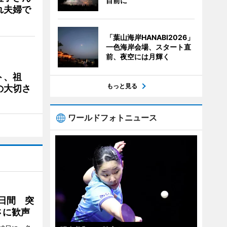
目前に
れ夫婦で
「葉山海岸HANABI2026」
一色海岸会場、スタート直
前、夜空には月輝く
ト、祖
もっと見る
の大切さ
ワールドフォトニュース
2日間 突
さに歓声