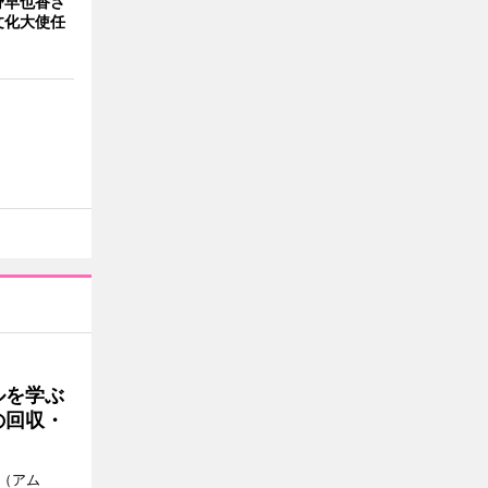
野早也香さ
文化大使任
ルを学ぶ
の回収・
a（アム