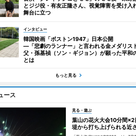
とジジ役・有友正隆さん、視覚障害を受け入
舞台に立つ
インタビュー
韓国映画「ボストン1947」日本公開
―「悲劇のランナー」と言われる金メダリス
父・孫基禎（ソン・ギジョン）が願った平和
とは
もっと見る
ュース
見る・遊ぶ
葉山の花火大会10分間×
堤から打ち上げられる近