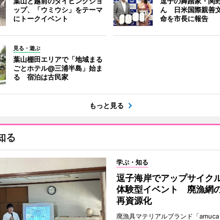
葉山と越前のダイビングショ
逗子の舞踏家・関
ップ、「ウミウシ」をテーマ
ん 日米国際親善
にトークイベント
命を市長に報告
見る・遊ぶ
葉山棚田エリアで「地域まる
ごとホテル@三浦半島」始ま
る 宿泊は古民家
もっと見る
知る
学ぶ・知る
逗子海岸でアップサイク
体験型イベント 廃漁網
再資源化
廃漁具マテリアルブランド「amuc