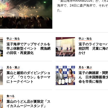
「葉山海岸HANABI2026」が、7月
海岸で、24日に森戸海岸で、それ
た。
学ぶ・知る
学ぶ・知る
逗子海岸でアップサイクルを
逗子のライフセー
学ぶ体験型イベント 廃漁網
校訪問 児童に海
の回収・再資源化
かけ
見る・遊ぶ
見る・遊ぶ
葉山と越前のダイビングショ
逗子の舞踏家・関
ップ、「ウミウシ」をテーマ
ん 日米国際親善
にトークイベント
命を市長に報告
食べる
葉山のうどん店が夏限定「ス
イカスムージースタンド」