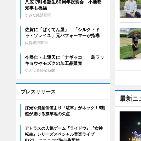
八広で町名誕生60周年祝賀会 小池都
知事も祝福
すみだ経済新聞
佐賀に「ばくてん屋」 「シルク・ド
ゥ・ソレイユ」元パフォーマーが指導
佐賀経済新聞
今帰仁・上運天に「ナギッコ」 島ラッ
キョウやモズクの加工品販売
やんばる経済新聞
プレスリリース
最新ニ
採光や資産価値より「駐車」がネック！5割
超が避ける旗竿地の欠点
アトラスの人気ゲーム『ライドウ』『女神
転生』シリーズスペシャル音楽ライブ
8/23、ニコニコで独占生配信