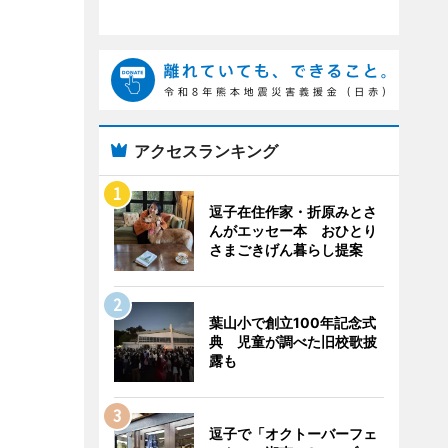
アクセスランキング
逗子在住作家・折原みとさ
んがエッセー本 おひとり
さまごきげん暮らし提案
葉山小で創立100年記念式
典 児童が調べた旧校歌披
露も
逗子で「オクトーバーフェ