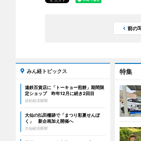
前の
みん経トピックス
特集
遠鉄百貨店に「トーキョー煎餅」期間限
定ショップ 昨年12月に続き2回目
浜松経済新聞
大仙の払田柵跡で「まつり彩夏せんぼ
く」 新企画加え開催へ
大仙経済新聞