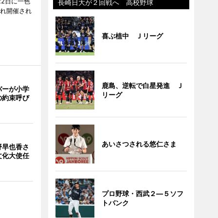
22日に一色
長崎日大が２回戦へ 高校野球
ぞれ開催され
喜ぶ植中 Ｊリーグ
鹿島、逆転で白星発進 Ｊ
バーが小学
リーグ
の約束呼び
あいさつされる悠仁さま
野早也香さ
文化大使任
プロ野球・西武２―５ソフ
トバンク