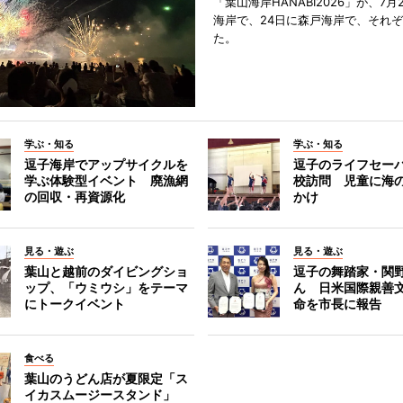
「葉山海岸HANABI2026」が、7月
海岸で、24日に森戸海岸で、それ
た。
学ぶ・知る
学ぶ・知る
逗子海岸でアップサイクルを
逗子のライフセー
学ぶ体験型イベント 廃漁網
校訪問 児童に海
の回収・再資源化
かけ
見る・遊ぶ
見る・遊ぶ
葉山と越前のダイビングショ
逗子の舞踏家・関
ップ、「ウミウシ」をテーマ
ん 日米国際親善
にトークイベント
命を市長に報告
食べる
葉山のうどん店が夏限定「ス
イカスムージースタンド」