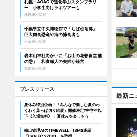
札幌・AOAOで進化学ぶスタンプラリ
ー 小学生向けラボツアーも
札幌経済新聞
千葉県立中央博物館で「ちば恐竜博」
巨大肉食恐竜や海の捕食者も
千葉経済新聞
岩木山神社向かいに「お山の花彩食堂 龍
の憩」 和食職人の夫婦が経営
弘前経済新聞
プレスリリース
最新ニ
夏休み特別企画！「みんなで楽しむ夏のわ
くわく葉っぱ切り絵展」開催決定?中学生以
下《入場無料》！ 夏休みを楽しもう
輸出管理AIのTIMEWELL、ISMS認証
「ISO/IEC 27001」を取得