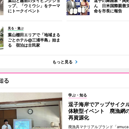
葉山と越前のダイビングショ
逗子の舞踏家・関
ップ、「ウミウシ」をテーマ
ん 日米国際親善
にトークイベント
命を市長に報告
見る・遊ぶ
葉山棚田エリアで「地域まる
ごとホテル@三浦半島」始ま
る 宿泊は古民家
もっと見る
知る
学ぶ・知る
逗子海岸でアップサイク
体験型イベント 廃漁網
再資源化
廃漁具マテリアルブランド「amuc