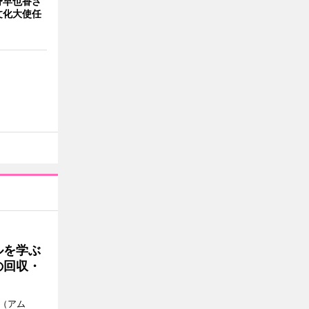
野早也香さ
文化大使任
ルを学ぶ
の回収・
a（アム