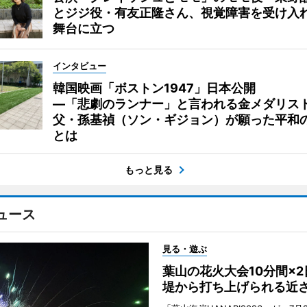
とジジ役・有友正隆さん、視覚障害を受け入
舞台に立つ
インタビュー
韓国映画「ボストン1947」日本公開
―「悲劇のランナー」と言われる金メダリス
父・孫基禎（ソン・ギジョン）が願った平和
とは
もっと見る
ュース
見る・遊ぶ
葉山の花火大会10分間×
堤から打ち上げられる近