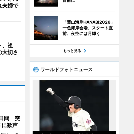
目前に
れ夫婦で
「葉山海岸HANABI2026」
一色海岸会場、スタート直
前、夜空には月輝く
ト、祖
もっと見る
の大切さ
ワールドフォトニュース
2日間 突
さに歓声