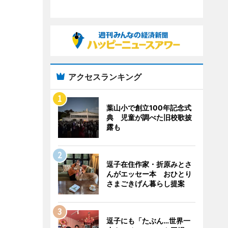
アクセスランキング
葉山小で創立100年記念式
典 児童が調べた旧校歌披
露も
逗子在住作家・折原みとさ
んがエッセー本 おひとり
さまごきげん暮らし提案
逗子にも「たぶん…世界一