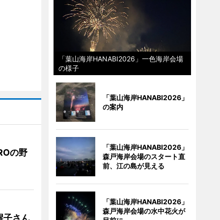
「葉山海岸HANABI2026」一色海岸会場
の様子
「葉山海岸HANABI2026」
の案内
「葉山海岸HANABI2026」
ROの野
森戸海岸会場のスタート直
前、江の島が見える
「葉山海岸HANABI2026」
森戸海岸会場の水中花火が
醒子さん