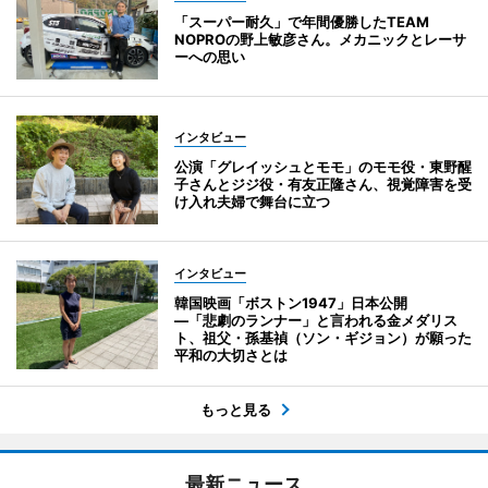
「スーパー耐久」で年間優勝したTEAM
NOPROの野上敏彦さん。メカニックとレーサ
ーへの思い
インタビュー
公演「グレイッシュとモモ」のモモ役・東野醒
子さんとジジ役・有友正隆さん、視覚障害を受
け入れ夫婦で舞台に立つ
インタビュー
韓国映画「ボストン1947」日本公開
―「悲劇のランナー」と言われる金メダリス
ト、祖父・孫基禎（ソン・ギジョン）が願った
平和の大切さとは
もっと見る
最新ニュース