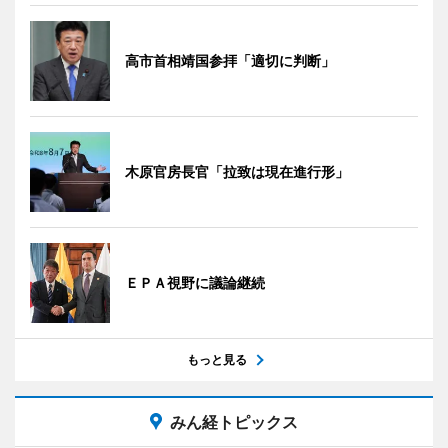
高市首相靖国参拝「適切に判断」
木原官房長官「拉致は現在進行形」
ＥＰＡ視野に議論継続
もっと見る
みん経トピックス