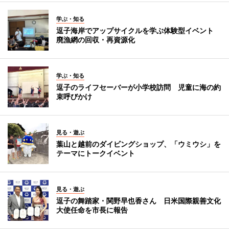
学ぶ・知る
逗子海岸でアップサイクルを学ぶ体験型イベント
廃漁網の回収・再資源化
学ぶ・知る
逗子のライフセーバーが小学校訪問 児童に海の約
束呼びかけ
見る・遊ぶ
葉山と越前のダイビングショップ、「ウミウシ」を
テーマにトークイベント
見る・遊ぶ
逗子の舞踏家・関野早也香さん 日米国際親善文化
大使任命を市長に報告