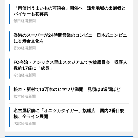
「南信州うまいもの商談会」開催へ 遠州地域の出展者と
バイヤーも初募集
飯田経済新聞
香港のスーパーが24時間営業のコンビニ 日本式コンビニ
に香港食文化を
香港経済新聞
FC今治・アシックス里山スタジアムでお披露目会 収容人
数約1.7倍に「成長」
今治経済新聞
松本・新村で13万本のヒマワリ満開 見頃は3週間ほど
松本経済新聞
名古屋駅前に「オニツカタイガー」旗艦店 国内2番目規
模、全ライン展開
名駅経済新聞