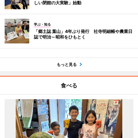
しい閉館の大実験」始動
学ぶ・知る
「郷土誌 葉山」4年ぶり発行 社寺明細帳や農業日
誌で明治～昭和をひもとく
もっと見る
食べる