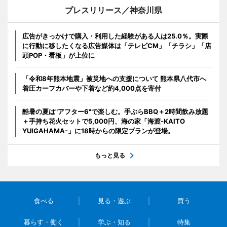
プレスリリース／神奈川県
広告がきっかけで購入・利用した経験がある人は25.0％。実際
に行動に移したくなる広告媒体は「テレビCM」「チラシ」「店
頭POP・看板」が上位に
「令和8年熊本地震」被災地への支援について 熊本県八代市へ
着圧カーフカバーや下着など約4,000点を寄付
酷暑の夏は"アフター6"で楽しむ。手ぶらBBQ＋2時間飲み放題
＋手持ち花火セットで5,000円、海の家「海渡-KAITO
YUIGAHAMA-」に18時からの限定プランが登場。
もっと見る
食べる
見る・遊ぶ
買う
暮らす・働く
学ぶ・知る
特集