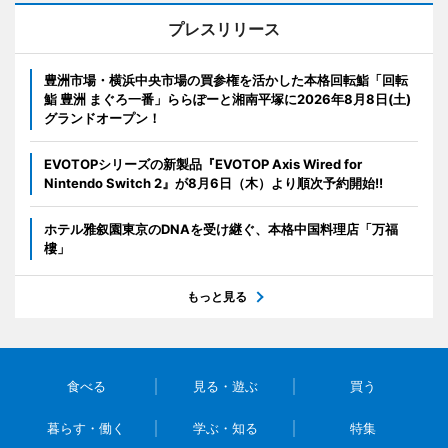
プレスリリース
豊洲市場・横浜中央市場の買参権を活かした本格回転鮨「回転
鮨 豊洲 まぐろ一番」ららぽーと湘南平塚に2026年8月8日(土)
グランドオープン！
EVOTOPシリーズの新製品『EVOTOP Axis Wired for
Nintendo Switch 2』が8月6日（木）より順次予約開始!!
ホテル雅叙園東京のDNAを受け継ぐ、本格中国料理店「万福
樓」
もっと見る
食べる
見る・遊ぶ
買う
暮らす・働く
学ぶ・知る
特集