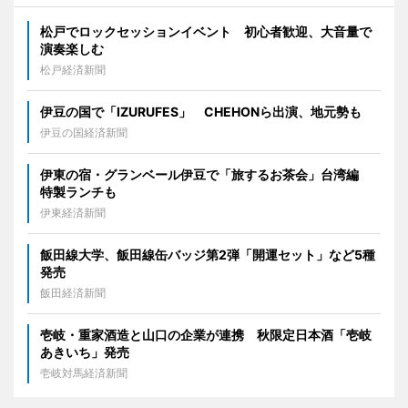
松戸でロックセッションイベント 初心者歓迎、大音量で
演奏楽しむ
松戸経済新聞
伊豆の国で「IZURUFES」 CHEHONら出演、地元勢も
伊豆の国経済新聞
伊東の宿・グランベール伊豆で「旅するお茶会」台湾編
特製ランチも
伊東経済新聞
飯田線大学、飯田線缶バッジ第2弾「開運セット」など5種
発売
飯田経済新聞
壱岐・重家酒造と山口の企業が連携 秋限定日本酒「壱岐
あきいち」発売
壱岐対馬経済新聞