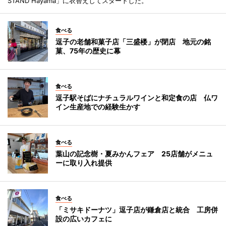
STAND Hayama」に衣替えしてスタートした。
食べる
逗子の老舗和菓子店「三盛楼」が閉店 地元の銘
菓、75年の歴史に幕
食べる
逗子駅そばにナチュラルワインと和定食の店 仏ワ
イン生産地での経験生かす
食べる
葉山の記念樹・夏みかんフェア 25店舗がメニュ
ーに取り入れ提供
食べる
「ミサキドーナツ」逗子店が鎌倉店と統合 工房併
設の広いカフェに