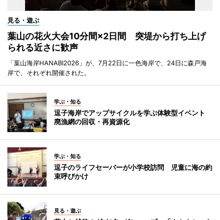
見る・遊ぶ
葉山の花火大会10分間×2日間 突堤から打ち上げ
られる近さに歓声
「葉山海岸HANABI2026」が、7月22日に一色海岸で、24日に森戸海
岸で、それぞれ開催された。
学ぶ・知る
逗子海岸でアップサイクルを学ぶ体験型イベント
廃漁網の回収・再資源化
学ぶ・知る
逗子のライフセーバーが小学校訪問 児童に海の約
束呼びかけ
見る・遊ぶ