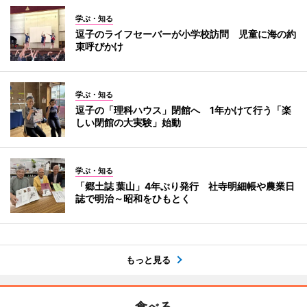
学ぶ・知る
逗子のライフセーバーが小学校訪問 児童に海の約
束呼びかけ
学ぶ・知る
逗子の「理科ハウス」閉館へ 1年かけて行う「楽
しい閉館の大実験」始動
学ぶ・知る
「郷土誌 葉山」4年ぶり発行 社寺明細帳や農業日
誌で明治～昭和をひもとく
もっと見る
食べる