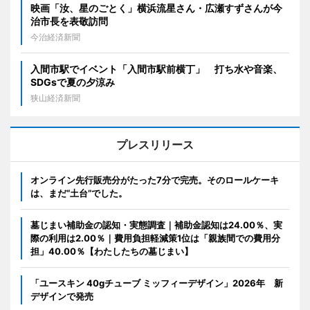
映画「汝、星のごとく」横浜流星さん・広瀬すずさんが今
治市長を表敬訪問
今治経済新聞
入間市駅でイベント「入間市駅前横丁」 打ち水や音楽、
SDGsで夏の夕涼み
狭山経済新聞
プレスリリース
オンライン先行販売分がたった7分で完売。そのロールケーキ
は、まだ“土台”でした。
墓じまい補助金の認知・実態調査｜補助金認知は24.00％、実
際の利用は2.00％｜費用負担軽減策1位は「親族間での費用分
担」40.00％【わたしたちの墓じまい】
「ユースキン 40gチューブ ミッフィーデザイン」2026年 新
デザインで発売