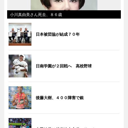
小川真由美さん死去、８６歳
日本被団協が結成７０年
日南学園が２回戦へ 高校野球
後藤大樹、４００障害で銀