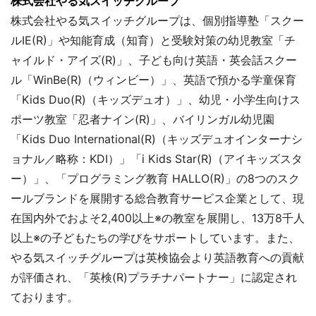
株式会社やる気スイッチグループ
株式会社やる気スイッチグループは、個別指導塾「スクー
ルIE(R)」や知能育成（知育）と受験対策の幼児教室「チ
ャイルド・アイズ(R)」、子ども向け英語・英会話スクー
ル「WinBe(R)（ウィンビー）」、英語で預かる学童保育
「Kids Duo(R)（キッズデュオ）」、幼児・小学生向けス
ポーツ教室「忍者ナイン(R)」、バイリンガル幼児園
「Kids Duo International(R)（キッズデュオインターナシ
ョナル／略称：KDI）」「i Kids Star(R)（アイキッズスタ
ー）」、「プログラミング教育 HALLO(R)」の8つのスク
ールブランドを展開する総合教育サービス企業として、現
在国内外でおよそ2,400以上※の教室を展開し、13万8千人
以上※の子どもたちの学びをサポートしています。また、
やる気スイッチグループは英検協会より英語教育への貢献
が評価され、「英検(R)プラチナパートナー」に認定され
ております。