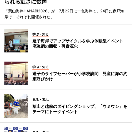
られる近さに歓声
「葉山海岸HANABI2026」が、7月22日に一色海岸で、24日に森戸海
岸で、それぞれ開催された。
学ぶ・知る
逗子海岸でアップサイクルを学ぶ体験型イベント
廃漁網の回収・再資源化
学ぶ・知る
逗子のライフセーバーが小学校訪問 児童に海の約
束呼びかけ
見る・遊ぶ
葉山と越前のダイビングショップ、「ウミウシ」を
テーマにトークイベント