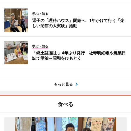
学ぶ・知る
逗子の「理科ハウス」閉館へ 1年かけて行う「楽
しい閉館の大実験」始動
学ぶ・知る
「郷土誌 葉山」4年ぶり発行 社寺明細帳や農業日
誌で明治～昭和をひもとく
もっと見る
食べる