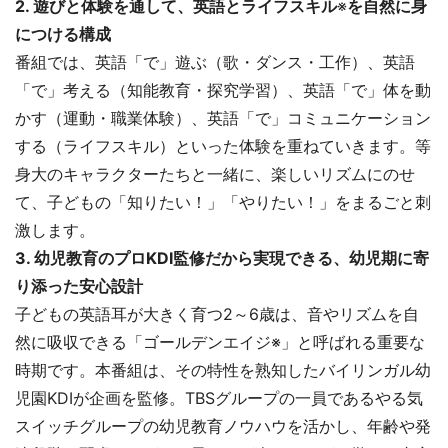
2. 遊びと体験を通して、英語とライフスキル
※
を自然に身
につける構成
番組では、英語「で」遊ぶ（歌・ダンス・工作）、英語
「で」考える（知能教育・探究学習）、英語「で」体を動
かす（運動・職業体験）、英語「で」コミュニケーション
する（ライフスキル）といった体験を重ねていきます。等
身大のキャラクターたちと一緒に、楽しいリズムにのせ
て、子どもの「知りたい！」「やりたい！」をまるごと刺
激します。
3. 幼児教育のプロKDI監修だから実現できる、幼児期に寄
り添った安心設計
子どもの英語耳が大きく育つ2～6歳は、音やリズムを自
然に吸収できる「ゴールデンエイジ※」と呼ばれる重要な
時期です。本番組は、その特性を熟知したバイリンガル幼
児園KDIが企画を監修。TBSグループの一員であるやる気
スイッチグループの幼児教育ノウハウを活かし、年齢や発