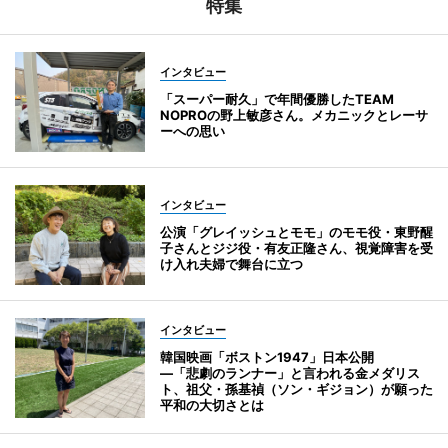
特集
インタビュー
「スーパー耐久」で年間優勝したTEAM
NOPROの野上敏彦さん。メカニックとレーサ
ーへの思い
インタビュー
公演「グレイッシュとモモ」のモモ役・東野醒
子さんとジジ役・有友正隆さん、視覚障害を受
け入れ夫婦で舞台に立つ
インタビュー
韓国映画「ボストン1947」日本公開
―「悲劇のランナー」と言われる金メダリス
ト、祖父・孫基禎（ソン・ギジョン）が願った
平和の大切さとは