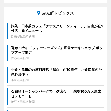
みん経トピックス
抹茶・日本茶カフェ「ナナズグリーンティー」、自由が丘2
号店 新メニューも
自由が丘経済新聞
香港・ifcに「フォーシーズンズ」直営ケーキショップ ポッ
プアップ出店
香港経済新聞
小倉・魚町の台湾料理店「麗白」が10周年 小倉南産の台
湾野菜使う
小倉経済新聞
石廊崎オーシャンパークで「夕涼会」 来場100万人達成
セレモニーも
伊豆下田経済新聞