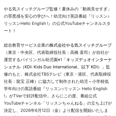
やる気スイッチグループ監修！夏休みの「動画見せすぎ」
の罪悪感を安心の学びへ！幼児向け英語番組『リッスン♪
リッスンHello English !』の公式YouTubeチャンネルスタ
ート！
総合教育サービス企業の
株式会社やる気スイッチグループ
（東京・中央区、代表取締役社長：高橋 直司）が自社が
運営するバイリンガル幼児園※1「
キッズデュオインターナ
ショナル（KDI: Kids Duo International、以下 KDI）
」監
修のもと、株式会社TBSテレビ（東京・港区、代表取締役
社長：龍宝 正峰）に協力して制作された幼児～小学校低
学年向けの英語番組『リッスン♪リッスン Hello English
!』がTVerで好評配信中。さらにこの度、番組公式
YouTubeチャンネル「リッスンちゃんねる」の立ち上げが
決定し、2026年6月12日（金）より配信を開始いたしま