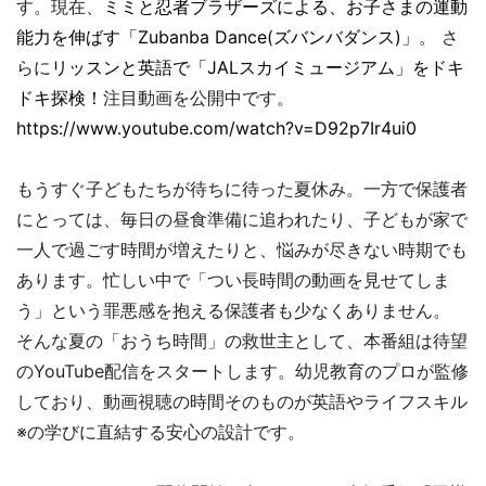
す。現在、
ミミと忍者ブラザーズによる、お子さまの運動
能力を伸ばす「Zubanba Dance(ズバンバダンス)」
。 さ
らに
リッスンと英語で「JALスカイミュージアム」をドキ
ドキ探検！
注目動画を公開中です。
https://www.youtube.com/watch?v=D92p7Ir4ui0
もうすぐ子どもたちが待ちに待った夏休み。一方で保護者
にとっては、毎日の昼食準備に追われたり、子どもが家で
一人で過ごす時間が増えたりと、悩みが尽きない時期でも
あります。忙しい中で「つい長時間の動画を見せてしま
う」という罪悪感を抱える保護者も少なくありません。
そんな夏の「おうち時間」の救世主として、本番組は待望
のYouTube配信をスタートします。幼児教育のプロが監修
しており、動画視聴の時間そのものが英語やライフスキル
※の学びに直結する安心の設計です。