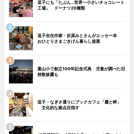
逗子にも「たぶん…世界一小さいチョコレート
工場」 ドーナツ20種類
逗子在住作家・折原みとさんがエッセー本
おひとりさまごきげん暮らし提案
葉山小で創立100年記念式典 児童が調べた旧
校歌披露も
逗子・なぎさ通りにブックカフェ「麓と畔」
文化的な拠点目指す