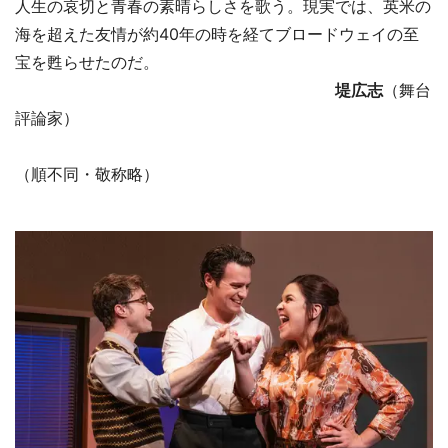
人生の哀切と青春の素晴らしさを歌う。現実では、英米の
海を超えた友情が約40年の時を経てブロードウェイの至
宝を甦らせたのだ。
堤広志
（舞台
評論家）
（順不同・敬称略）