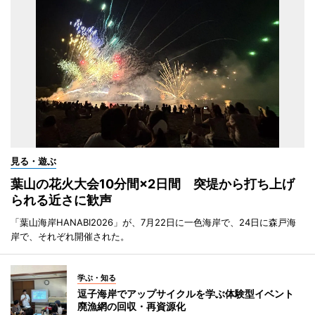
見る・遊ぶ
葉山の花火大会10分間×2日間 突堤から打ち上げ
られる近さに歓声
「葉山海岸HANABI2026」が、7月22日に一色海岸で、24日に森戸海
岸で、それぞれ開催された。
学ぶ・知る
逗子海岸でアップサイクルを学ぶ体験型イベント
廃漁網の回収・再資源化