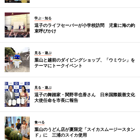
学ぶ・知る
逗子のライフセーバーが小学校訪問 児童に海の約
束呼びかけ
見る・遊ぶ
葉山と越前のダイビングショップ、「ウミウシ」を
テーマにトークイベント
見る・遊ぶ
逗子の舞踏家・関野早也香さん 日米国際親善文化
大使任命を市長に報告
食べる
葉山のうどん店が夏限定「スイカスムージースタン
ド」に 三浦のスイカ使用