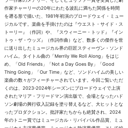
ラー作家のメアリー、そしてピュリツァー賞を受賞した劇
作家チャーリーの20年にわたる波乱に満ちた関係を時間
を遡る形で描いた、1981年初演のブロードウェイ・ミュー
ジカルです。楽曲を手掛けたのは『ウエスト・サイド・ス
トーリー』（作詞）や、『スウィーニー・トッド』『イン
トゥ・ザ・ウッズ』（作詞作曲）など、数多くの傑作を世
に送り出したミュージカル界の巨匠スティーヴン・ソンド
ハイム。タイトル曲の「Merrily We Roll Along」をはじ
め、「Old Friends」「Not a Day Goes By」「Good
Thing Going」「Our Time」など、ソンドハイムの美しい
楽曲の数々がフィーチャーされています。今回ご覧いただ
くのは、2023-2024年シーズンにブロードウェイで上演
されたマリア・フリードマン演出版で、会場となったハド
ソン劇場の興行収入記録を塗り替えるなど、大ヒットとな
ったプロダクション。批評家たちからも絶賛され、2024
年のトニー賞ではミュージカル・リバイバル作品賞、ミュ