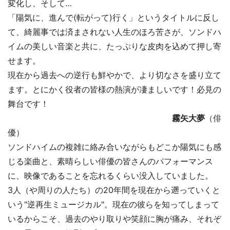
変化し、そして…
「陽気に、進んで(転がって)行く」というタイトルに反し
て、綺麗事では済まされない人生のほろ苦さが、ソンドハ
イムの美しい音楽と共に、たっぷりな皮肉を込めて押し寄
せます。
現在から過去への逆行も鮮やかで、より切なさを盛り立て
ます。とにかく役者の皆様の熱演が凄ましいです！必見の
舞台です！
霧矢大夢
（俳
優）
ソンドハイムの複雑に絡み合いながらもどこか陽気にも感
じる楽曲と、素晴らしい俳優の皆さんのパフォーマンス
に、映像であることを忘れるくらい没入していました。
3人（や周りの人たち）の20年間を現在から遡っていくと
いう"逆再生ミュージカル"。現在の彼らを知ってしまって
いるからこそ、過去のやり取りや笑顔に胸が痛み、それぞ