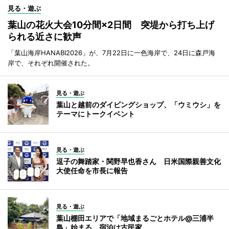
見る・遊ぶ
葉山の花火大会10分間×2日間 突堤から打ち上げ
られる近さに歓声
「葉山海岸HANABI2026」が、7月22日に一色海岸で、24日に森戸海
岸で、それぞれ開催された。
見る・遊ぶ
葉山と越前のダイビングショップ、「ウミウシ」を
テーマにトークイベント
見る・遊ぶ
逗子の舞踏家・関野早也香さん 日米国際親善文化
大使任命を市長に報告
見る・遊ぶ
葉山棚田エリアで「地域まるごとホテル@三浦半
島」始まる 宿泊は古民家