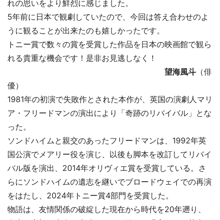
れの思いをより鮮烈に感じました。
5年前に日本で観劇していたので、今回は答え合わせのよ
うに観ることが出来たのも嬉しかったです。
トニー賞で数々の賞を受賞した作品を日本の映画館で観ら
れる貴重な機会です！是非お見逃しなく！
望海風斗
（俳
優）
1981年の初演で失敗作とされた本作が、英国の演劇人マリ
ア・フリードマンの演出により「奇跡のリバイバル」とな
った。
ソンドハイムと親交のあったフリードマンは、1992年英
国公演でメアリー役を演じ、以後も脚本を改訂してリバイ
バル版を演出、2014年オリヴィエ賞を受賞している。さ
らにソンドハイムの遺志を継いでブロードウェイでの再演
をはたし、2024年トニー賞4部門を受賞した。
物語は、友情関係の破綻した現在から時代を20年遡り、