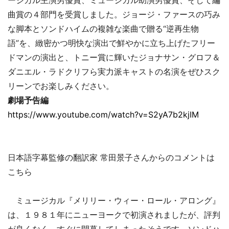
ージカル主演男優賞、ミュージカル助演男優賞、そして編
曲賞の４部門を受賞しました。ジョージ・ファースの巧み
な脚本とソンドハイムの複雑な楽曲で贈る“逆再生物
語”を、緻密かつ明快な演出で鮮やかに立ち上げたフリー
ドマンの演出と、トニー賞に輝いたジョナサン・グロフ＆
ダニエル・ラドクリフら実力派キャストの名演をぜひスク
リーンでお楽しみください。
劇場予告編
https://www.youtube.com/watch?v=S2yA7b2kjIM
日本語字幕監修の翻訳家 常田景子さんからのコメントは
こちら
ミュージカル『メリリー・ウィー・ロール・アロング』
は、１９８１年にニューヨークで初演されましたが、評判