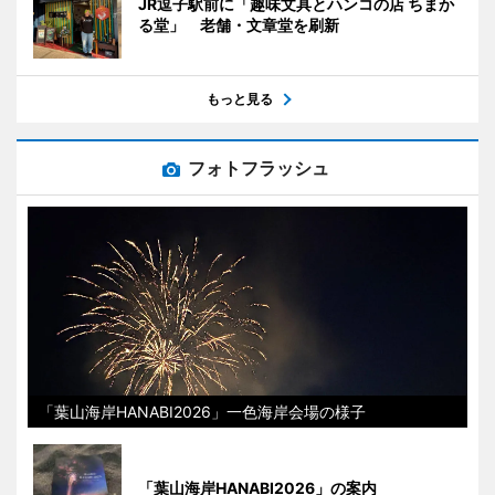
JR逗子駅前に「趣味文具とハンコの店 ちまか
る堂」 老舗・文章堂を刷新
もっと見る
フォトフラッシュ
「葉山海岸HANABI2026」一色海岸会場の様子
「葉山海岸HANABI2026」の案内