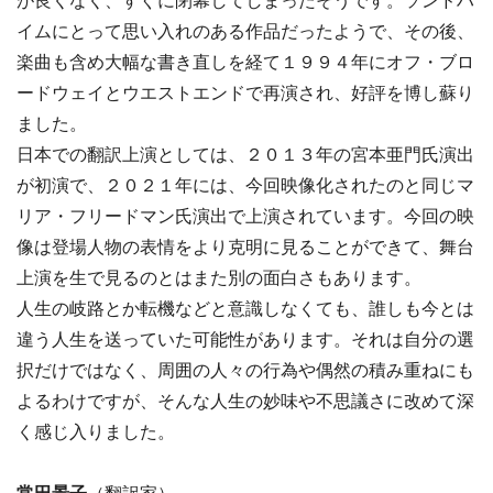
が良くなく、すぐに閉幕してしまったそうです。ソンドハ
イムにとって思い入れのある作品だったようで、その後、
楽曲も含め大幅な書き直しを経て１９９４年にオフ・ブロ
ードウェイとウエストエンドで再演され、好評を博し蘇り
ました。
日本での翻訳上演としては、２０１３年の宮本亜門氏演出
が初演で、２０２１年には、今回映像化されたのと同じマ
リア・フリードマン氏演出で上演されています。今回の映
像は登場人物の表情をより克明に見ることができて、舞台
上演を生で見るのとはまた別の面白さもあります。
人生の岐路とか転機などと意識しなくても、誰しも今とは
違う人生を送っていた可能性があります。それは自分の選
択だけではなく、周囲の人々の行為や偶然の積み重ねにも
よるわけですが、そんな人生の妙味や不思議さに改めて深
く感じ入りました。