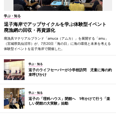
学ぶ・知る
逗子海岸でアップサイクルを学ぶ体験型イベント
廃漁網の回収・再資源化
廃漁具マテリアルブランド「amuca（アムカ）」を展開する「amu」
（宮城県気仙沼市）が、7月20日「海の日」に海の環境と未来を考える
体験型イベントを逗子海岸で開催した。
学ぶ・知る
逗子のライフセーバーが小学校訪問 児童に海の約
束呼びかけ
学ぶ・知る
逗子の「理科ハウス」閉館へ 1年かけて行う「楽
しい閉館の大実験」始動