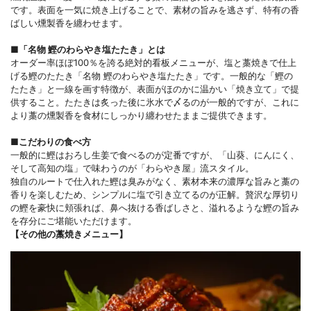
です。表面を一気に焼き上げることで、素材の旨みを逃さず、特有の香
ばしい燻製香を纏わせます。
■「名物 鰹のわらやき塩たたき」とは
オーダー率ほぼ100％を誇る絶対的看板メニューが、塩と藁焼きで仕上
げる鰹のたたき「名物 鰹のわらやき塩たたき」です。一般的な「鰹の
たたき」と一線を画す特徴が、表面がほのかに温かい「焼き立て」で提
供すること。たたきは炙った後に氷水で〆るのが一般的ですが、これに
より藁の燻製香を食材にしっかり纏わせたままご提供できます。
■こだわりの食べ方
一般的に鰹はおろし生姜で食べるのが定番ですが、「山葵、にんにく、
そして高知の塩」で味わうのが「わらやき屋」流スタイル。
独自のルートで仕入れた鰹は臭みがなく、素材本来の濃厚な旨みと藁の
香りを楽しむため、シンプルに塩で引き立てるのが正解。贅沢な厚切り
の鰹を豪快に頬張れば、鼻へ抜ける香ばしさと、溢れるような鰹の旨み
を存分にご堪能いただけます。
【その他の藁焼きメニュー】