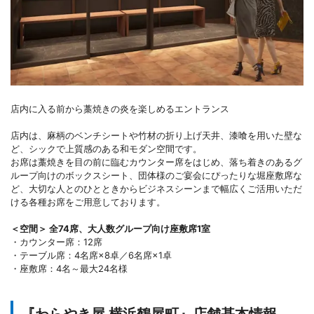
店内に入る前から藁焼きの炎を楽しめるエントランス
店内は、麻柄のベンチシートや竹材の折り上げ天井、漆喰を用いた壁な
ど、シックで上質感のある和モダン空間です。
お席は藁焼きを目の前に臨むカウンター席をはじめ、落ち着きのあるグ
ループ向けのボックスシート、団体様のご宴会にぴったりな堀座敷席な
ど、大切な人とのひとときからビジネスシーンまで幅広くご活用いただ
ける各種お席をご用意しております。
＜空間＞ 全74席、大人数グループ向け座敷席1室
・カウンター席：12席
・テーブル席：4名席×8卓／6名席×1卓
・座敷席：4名～最大24名様