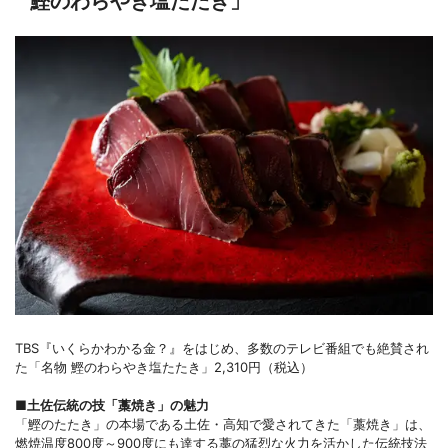
鰹のわらやき塩たたき」
TBS『いくらかわかる金？』をはじめ、多数のテレビ番組でも絶賛され
た「名物 鰹のわらやき塩たたき」2,310円（税込）
■土佐伝統の技「藁焼き」の魅力
「鰹のたたき」の本場である土佐・高知で愛されてきた「藁焼き」は、
燃焼温度800度～900度にも達する藁の猛烈な火力を活かした伝統技法