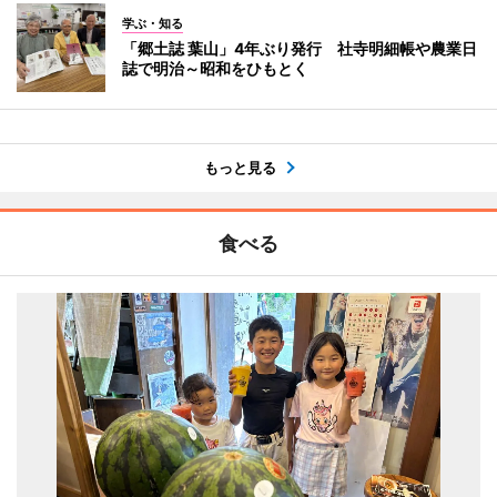
学ぶ・知る
「郷土誌 葉山」4年ぶり発行 社寺明細帳や農業日
誌で明治～昭和をひもとく
もっと見る
食べる