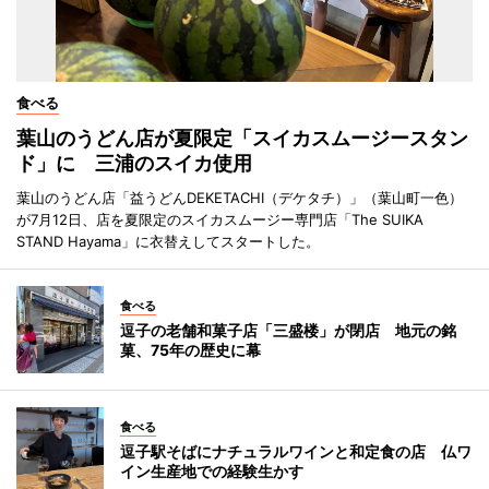
食べる
葉山のうどん店が夏限定「スイカスムージースタン
ド」に 三浦のスイカ使用
葉山のうどん店「益うどんDEKETACHI（デケタチ）」（葉山町一色）
が7月12日、店を夏限定のスイカスムージー専門店「The SUIKA
STAND Hayama」に衣替えしてスタートした。
食べる
逗子の老舗和菓子店「三盛楼」が閉店 地元の銘
菓、75年の歴史に幕
食べる
逗子駅そばにナチュラルワインと和定食の店 仏ワ
イン生産地での経験生かす