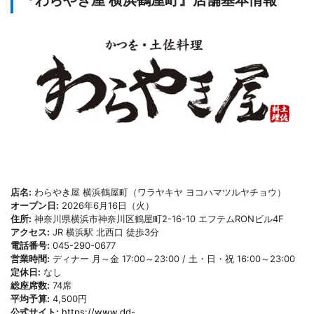
『わらやき屋 横浜鶴屋町』店舗基本情報
店名:
わらやき屋 横浜鶴屋町（ワラヤキヤ ヨコハマツルヤチョウ）
オープン日:
2026年6月16日（火）
住所:
神奈川県横浜市神奈川区鶴屋町2-16-10 エフテムRONビル4F
アクセス:
JR 横浜駅 北西口 徒歩3分
電話番号:
045-290-0677
営業時間:
ディナー 月～金 17:00～23:00 / 土・日・祝 16:00～23:00
定休日:
なし
総座席数:
74席
平均予算:
4,500円
公式サイト:
https://www.dd-