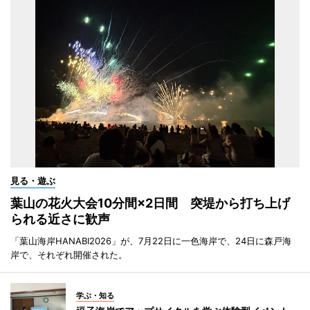
見る・遊ぶ
葉山の花火大会10分間×2日間 突堤から打ち上げ
られる近さに歓声
「葉山海岸HANABI2026」が、7月22日に一色海岸で、24日に森戸海
岸で、それぞれ開催された。
学ぶ・知る