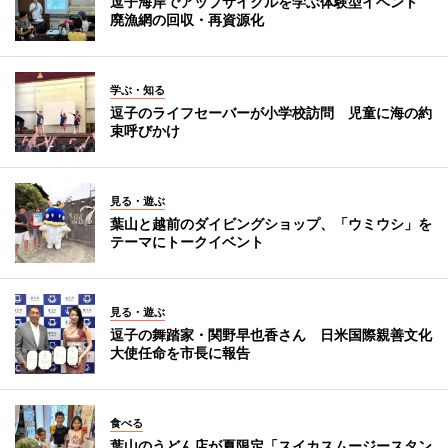
逗子海岸でアップサイクルを学ぶ体験型イベント
廃漁網の回収・再資源化
学ぶ・知る
逗子のライフセーバーが小学校訪問 児童に海の約
束呼びかけ
見る・遊ぶ
葉山と越前のダイビングショップ、「ウミウシ」を
テーマにトークイベント
見る・遊ぶ
逗子の舞踏家・関野早也香さん 日米国際親善文化
大使任命を市長に報告
食べる
葉山のうどん店が夏限定「スイカスムージースタン