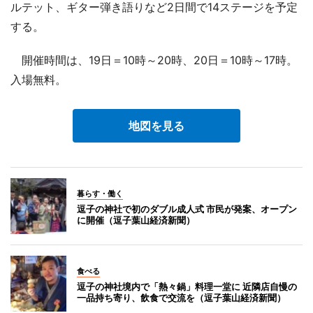
ルテット、ギター弾き語りなど2日間で14ステージを予定
する。
開催時間は、19日＝10時～20時、20日＝10時～17時。
入場無料。
地図を見る
暮らす・働く
逗子の神社で初のダブル成人式 市民が発案、オープン
に開催（逗子葉山経済新聞）
食べる
逗子の神社境内で「熱々鍋」料理一堂に 近隣店自慢の
一品持ち寄り、飲食で交流を（逗子葉山経済新聞）