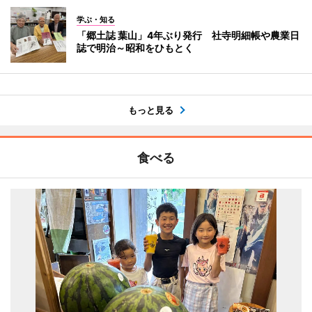
学ぶ・知る
「郷土誌 葉山」4年ぶり発行 社寺明細帳や農業日
誌で明治～昭和をひもとく
もっと見る
食べる