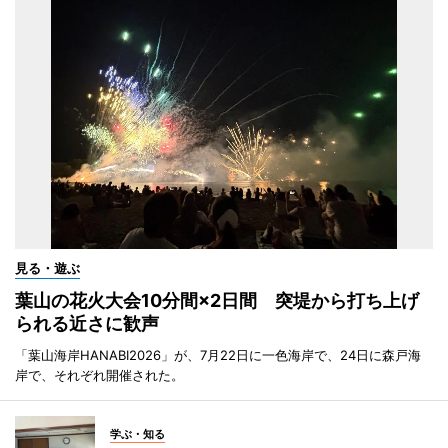
見る・遊ぶ
葉山の花火大会10分間×2日間 突堤から打ち上げ
られる近さに歓声
「葉山海岸HANABI2026」が、7月22日に一色海岸で、24日に森戸海
岸で、それぞれ開催された。
学ぶ・知る