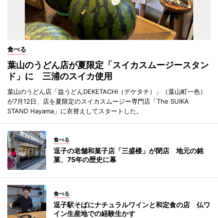
食べる
葉山のうどん店が夏限定「スイカスムージースタン
ド」に 三浦のスイカ使用
葉山のうどん店「益うどんDEKETACHI（デケタチ）」（葉山町一色）
が7月12日、店を夏限定のスイカスムージー専門店「The SUIKA
STAND Hayama」に衣替えしてスタートした。
食べる
逗子の老舗和菓子店「三盛楼」が閉店 地元の銘
菓、75年の歴史に幕
食べる
逗子駅そばにナチュラルワインと和定食の店 仏ワ
イン生産地での経験生かす