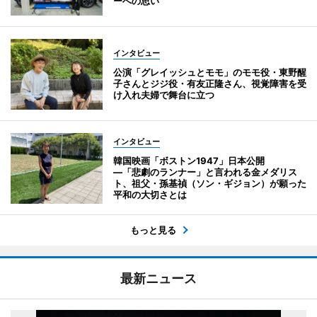
ーへの思い
インタビュー
公演「グレイッシュとモモ」のモモ役・東野醒
子さんとジジ役・有友正隆さん、視覚障害を受
け入れ夫婦で舞台に立つ
インタビュー
韓国映画「ボストン1947」日本公開
―「悲劇のランナー」と言われる金メダリス
ト、祖父・孫基禎（ソン・ギジョン）が願った
平和の大切さとは
もっと見る
最新ニュース