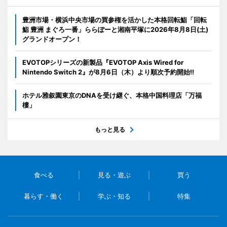
豊洲市場・横浜中央市場の買参権を活かした本格回転鮨「回転
鮨 豊洲 まぐろ一番」ららぽーと湘南平塚に2026年8月8日(土)
グランドオープン！
EVOTOPシリーズの新製品『EVOTOP Axis Wired for
Nintendo Switch 2』が8月6日（木）より順次予約開始!!
ホテル雅叙園東京のDNAを受け継ぐ、本格中国料理店「万福
樓」
もっと見る
食べる
見る・遊ぶ
買う
暮らす・働く
学ぶ・知る
特集