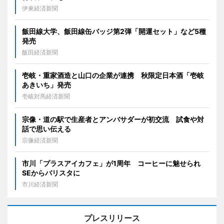
伊東経済新聞
飯田線大学、飯田線缶バッジ第2弾「開運セット」など5種
発売
飯田経済新聞
壱岐・重家酒造と山口の企業が連携 秋限定日本酒「壱岐
あきいち」発売
壱岐対馬経済新聞
宗像・道の駅で生産者とアンバサダーが初交流 試食や対
話で思い伝える
宗像経済新聞
市川「プラスアイカフェ」が1周年 コーヒーに魅せられ
SEからバリスタに
市川経済新聞
プレスリリース