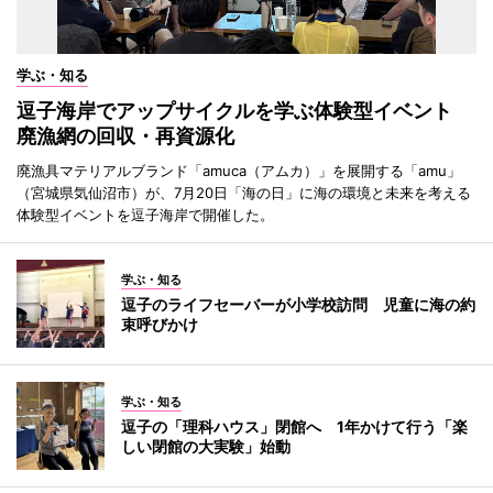
学ぶ・知る
逗子海岸でアップサイクルを学ぶ体験型イベント
廃漁網の回収・再資源化
廃漁具マテリアルブランド「amuca（アムカ）」を展開する「amu」
（宮城県気仙沼市）が、7月20日「海の日」に海の環境と未来を考える
体験型イベントを逗子海岸で開催した。
学ぶ・知る
逗子のライフセーバーが小学校訪問 児童に海の約
束呼びかけ
学ぶ・知る
逗子の「理科ハウス」閉館へ 1年かけて行う「楽
しい閉館の大実験」始動