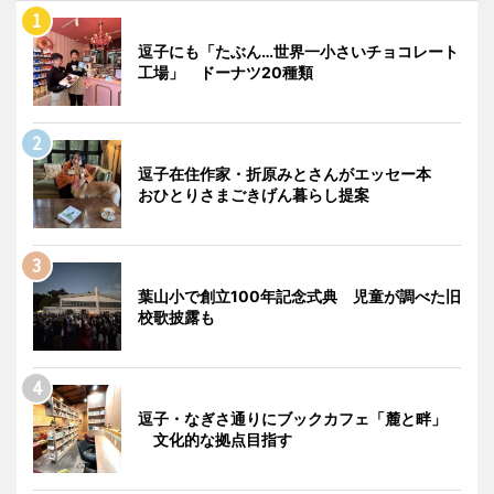
逗子にも「たぶん…世界一小さいチョコレート
工場」 ドーナツ20種類
逗子在住作家・折原みとさんがエッセー本
おひとりさまごきげん暮らし提案
葉山小で創立100年記念式典 児童が調べた旧
校歌披露も
逗子・なぎさ通りにブックカフェ「麓と畔」
文化的な拠点目指す