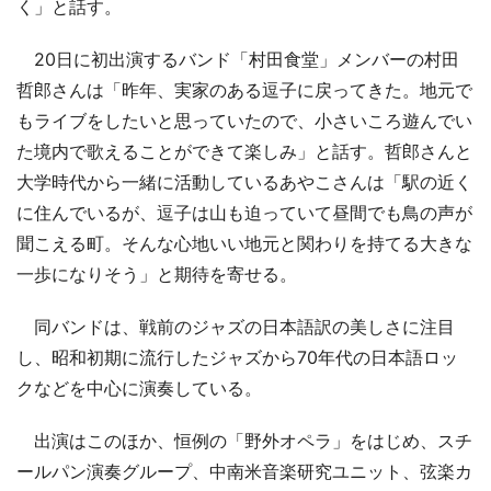
く」と話す。
20日に初出演するバンド「村田食堂」メンバーの村田
哲郎さんは「昨年、実家のある逗子に戻ってきた。地元で
もライブをしたいと思っていたので、小さいころ遊んでい
た境内で歌えることができて楽しみ」と話す。哲郎さんと
大学時代から一緒に活動しているあやこさんは「駅の近く
に住んでいるが、逗子は山も迫っていて昼間でも鳥の声が
聞こえる町。そんな心地いい地元と関わりを持てる大きな
一歩になりそう」と期待を寄せる。
同バンドは、戦前のジャズの日本語訳の美しさに注目
し、昭和初期に流行したジャズから70年代の日本語ロッ
クなどを中心に演奏している。
出演はこのほか、恒例の「野外オペラ」をはじめ、スチ
ールパン演奏グループ、中南米音楽研究ユニット、弦楽カ