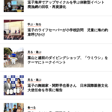
逗子海岸でアップサイクルを学ぶ体験型イベント
廃漁網の回収・再資源化
学ぶ・知る
逗子のライフセーバーが小学校訪問 児童に海の約
束呼びかけ
見る・遊ぶ
葉山と越前のダイビングショップ、「ウミウシ」を
テーマにトークイベント
見る・遊ぶ
逗子の舞踏家・関野早也香さん 日米国際親善文化
大使任命を市長に報告
食べる