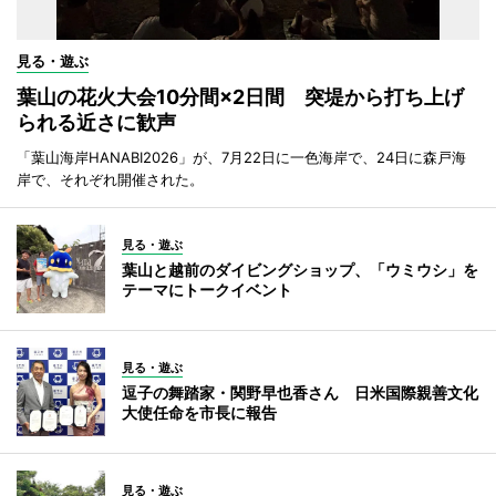
見る・遊ぶ
葉山の花火大会10分間×2日間 突堤から打ち上げ
られる近さに歓声
「葉山海岸HANABI2026」が、7月22日に一色海岸で、24日に森戸海
岸で、それぞれ開催された。
見る・遊ぶ
葉山と越前のダイビングショップ、「ウミウシ」を
テーマにトークイベント
見る・遊ぶ
逗子の舞踏家・関野早也香さん 日米国際親善文化
大使任命を市長に報告
見る・遊ぶ