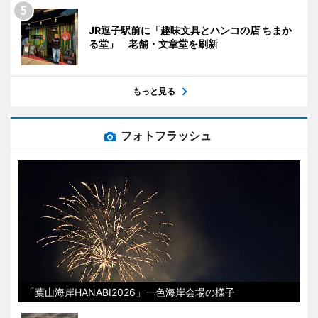
JR逗子駅前に「趣味文具とハンコの店 ちまか
る堂」 老舗・文章堂を刷新
もっと見る
フォトフラッシュ
「葉山海岸HANABI2026」一色海岸会場の様子