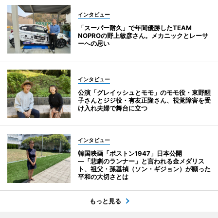
インタビュー
「スーパー耐久」で年間優勝したTEAM
NOPROの野上敏彦さん。メカニックとレーサ
ーへの思い
インタビュー
公演「グレイッシュとモモ」のモモ役・東野醒
子さんとジジ役・有友正隆さん、視覚障害を受
け入れ夫婦で舞台に立つ
インタビュー
韓国映画「ボストン1947」日本公開
―「悲劇のランナー」と言われる金メダリス
ト、祖父・孫基禎（ソン・ギジョン）が願った
平和の大切さとは
もっと見る