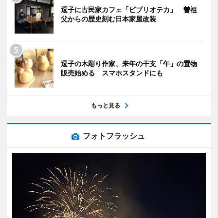
逗子に古民家カフェ「ビブリオテカ」 曽祖
父からの歴史刻む日本家屋改装
逗子の木彫り作家、来年の干支「午」の置物
販売始める スマホスタンドにも
もっと見る
フォトフラッシュ