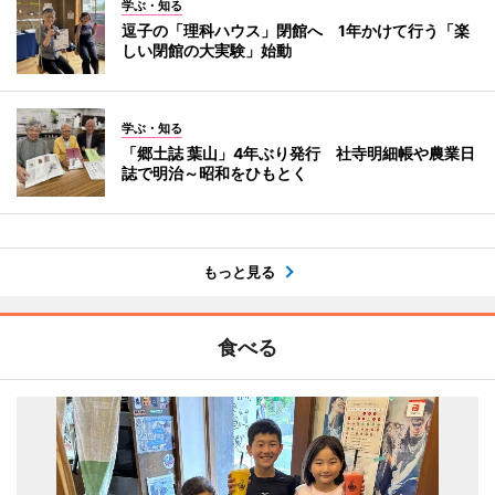
学ぶ・知る
逗子の「理科ハウス」閉館へ 1年かけて行う「楽
しい閉館の大実験」始動
学ぶ・知る
「郷土誌 葉山」4年ぶり発行 社寺明細帳や農業日
誌で明治～昭和をひもとく
もっと見る
食べる