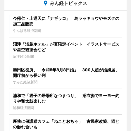
みん経トピックス
今帰仁・上運天に「ナギッコ」 島ラッキョウやモズクの
加工品販売
やんばる経済新聞
沼津「淡島ホテル」が夏限定イベント イラストサービス
や星空観望会など
沼津経済新聞
墨田区役所、「令和8年8月8日婚」 300人超が婚姻届、
開庁前から長い列
すみだ経済新聞
浦和で「親子の居場所なつまつり」 浴衣姿でヨーヨー釣
りや和太鼓楽しむ
浦和経済新聞
厚狭に保護猫カフェ「ねことおちゃ」 古民家改築、猫と
の触れ合いも