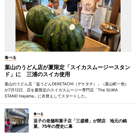
食べる
葉山のうどん店が夏限定「スイカスムージースタン
ド」に 三浦のスイカ使用
葉山のうどん店「益うどんDEKETACHI（デケタチ）」（葉山町一色）
が7月12日、店を夏限定のスイカスムージー専門店「The SUIKA
STAND Hayama」に衣替えしてスタートした。
食べる
逗子の老舗和菓子店「三盛楼」が閉店 地元の銘
菓、75年の歴史に幕