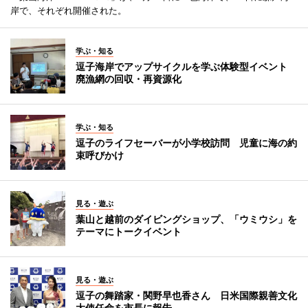
岸で、それぞれ開催された。
学ぶ・知る
逗子海岸でアップサイクルを学ぶ体験型イベント
廃漁網の回収・再資源化
学ぶ・知る
逗子のライフセーバーが小学校訪問 児童に海の約
束呼びかけ
見る・遊ぶ
葉山と越前のダイビングショップ、「ウミウシ」を
テーマにトークイベント
見る・遊ぶ
逗子の舞踏家・関野早也香さん 日米国際親善文化
大使任命を市長に報告