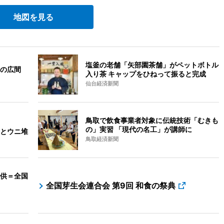
地図を見る
塩釜の老舗「矢部園茶舗」がペットボトル
の広間
入り茶 キャップをひねって振ると完成
仙台経済新聞
鳥取で飲食事業者対象に伝統技術「むきも
の」実習 「現代の名工」が講師に
とウニ堆
鳥取経済新聞
供＝全国
全国芽生会連合会 第9回 和食の祭典