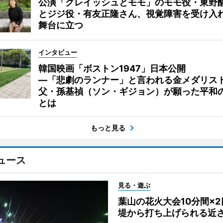
公演「グレイッシュとモモ」のモモ役・東野
とジジ役・有友正隆さん、視覚障害を受け入
舞台に立つ
インタビュー
韓国映画「ボストン1947」日本公開
―「悲劇のランナー」と言われる金メダリス
父・孫基禎（ソン・ギジョン）が願った平和
とは
もっと見る
ュース
見る・遊ぶ
葉山の花火大会10分間×
堤から打ち上げられる近