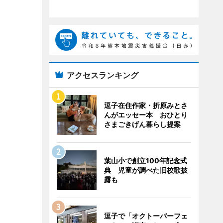
アクセスランキング
逗子在住作家・折原みとさ
んがエッセー本 おひとり
さまごきげん暮らし提案
葉山小で創立100年記念式
典 児童が調べた旧校歌披
露も
逗子で「オクトーバーフェ