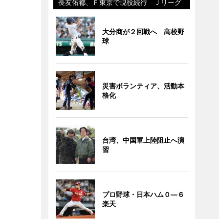
長友佑都、Ｆ東京で現役続行 Ｊリーグ
大分商が２回戦へ 高校野
球
災害ボランティア、活動本
格化
台湾、中国軍上陸阻止へ演
習
プロ野球・日本ハム０―６
楽天