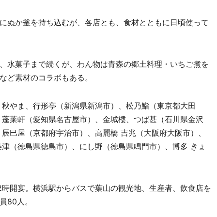
にぬか釜を持ち込むが、各店とも、食材とともに日頃使って
、水菓子まで続くが、わん物は青森の郷土料理・いちご煮を
など素材のコラボもある。
、秋やま、行形亭（新潟県新潟市）、松乃鮨（東京都大田
 蓬莱軒（愛知県名古屋市）、金城樓、つば甚（石川県金沢
、辰巳屋（京都府宇治市）、高麗橋 吉兆（大阪府大阪市）、
美津（徳島県徳島市）、にし野（徳島県鳴門市）、博多 きょ
、12時開宴。横浜駅からバスで葉山の観光地、生産者、飲食店を
員80人。