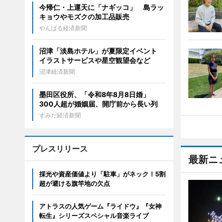
今帰仁・上運天に「ナギッコ」 島ラッ
キョウやモズクの加工品販売
やんばる経済新聞
沼津「淡島ホテル」が夏限定イベント
イラストサービスや星空観望会など
沼津経済新聞
墨田区役所、「令和8年8月8日婚」
300人超が婚姻届、開庁前から長い列
すみだ経済新聞
プレスリリース
最新ニ
採光や資産価値より「駐車」がネック！5割
超が避ける旗竿地の欠点
アトラスの人気ゲーム『ライドウ』『女神
転生』シリーズスペシャル音楽ライブ