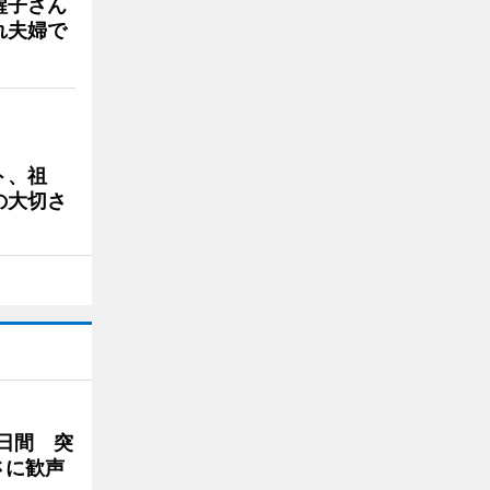
醒子さん
れ夫婦で
ト、祖
の大切さ
2日間 突
さに歓声