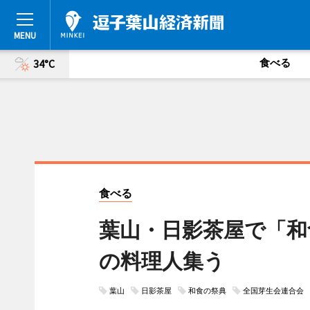
食べる
34°C
食べる
葉山・日影茶屋で「和
の料理人集う
葉山
日影茶屋
和食の祭典
全国芽生会連合会