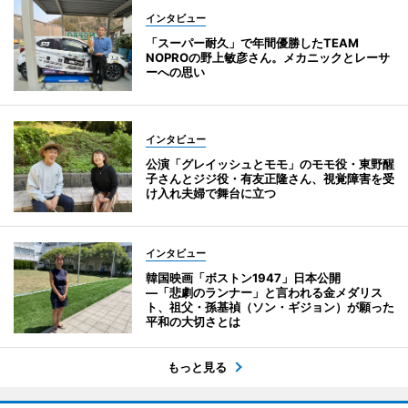
インタビュー
「スーパー耐久」で年間優勝したTEAM
NOPROの野上敏彦さん。メカニックとレーサ
ーへの思い
インタビュー
公演「グレイッシュとモモ」のモモ役・東野醒
子さんとジジ役・有友正隆さん、視覚障害を受
け入れ夫婦で舞台に立つ
インタビュー
韓国映画「ボストン1947」日本公開
―「悲劇のランナー」と言われる金メダリス
ト、祖父・孫基禎（ソン・ギジョン）が願った
平和の大切さとは
もっと見る