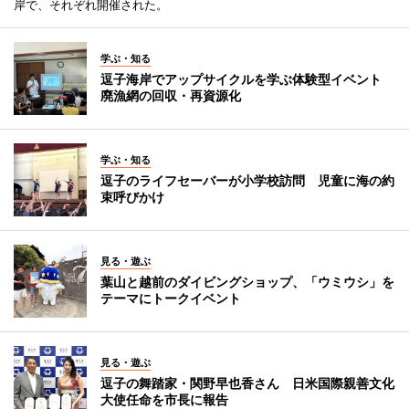
岸で、それぞれ開催された。
学ぶ・知る
逗子海岸でアップサイクルを学ぶ体験型イベント
廃漁網の回収・再資源化
学ぶ・知る
逗子のライフセーバーが小学校訪問 児童に海の約
束呼びかけ
見る・遊ぶ
葉山と越前のダイビングショップ、「ウミウシ」を
テーマにトークイベント
見る・遊ぶ
逗子の舞踏家・関野早也香さん 日米国際親善文化
大使任命を市長に報告