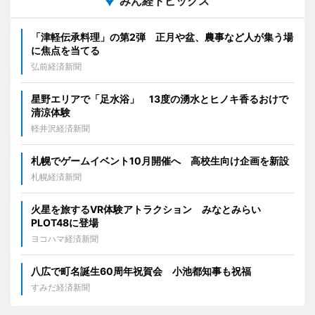
みん経トピックス
「津軽伝承料理」の第2弾 正月や盆、農事など人が集う場
に焦点を当てる
弘前経済新聞
星野エリアで「足水浴」 13度の湧水とヒノキ香るおけで
清涼体験
軽井沢経済新聞
札幌でゲームイベント10月開催へ 高校生向け企画を新設
札幌経済新聞
火星を旅するVR体験アトラクション みなとみらい
PLOT48に登場
ヨコハマ経済新聞
八広で町名誕生60周年祝賀会 小池都知事も祝福
すみだ経済新聞