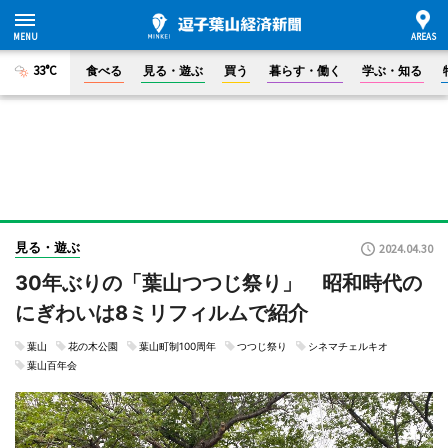
33°C
食べる
見る・遊ぶ
買う
暮らす・働く
学ぶ・知る
見る・遊ぶ
2024.04.30
30年ぶりの「葉山つつじ祭り」 昭和時代の
にぎわいは8ミリフィルムで紹介
葉山
花の木公園
葉山町制100周年
つつじ祭り
シネマチェルキオ
葉山百年会