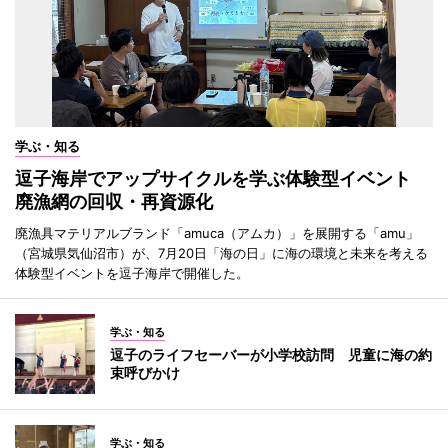
学ぶ・知る
逗子海岸でアップサイクルを学ぶ体験型イベント
廃漁網の回収・再資源化
廃漁具マテリアルブランド「amuca（アムカ）」を展開する「amu」
（宮城県気仙沼市）が、7月20日「海の日」に海の環境と未来を考える
体験型イベントを逗子海岸で開催した。
学ぶ・知る
逗子のライフセーバーが小学校訪問 児童に海の約
束呼びかけ
学ぶ・知る