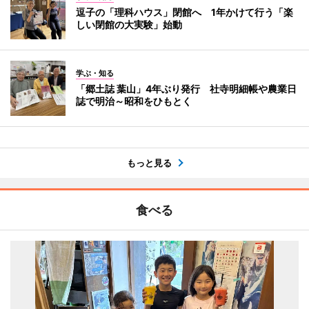
逗子の「理科ハウス」閉館へ 1年かけて行う「楽
しい閉館の大実験」始動
学ぶ・知る
「郷土誌 葉山」4年ぶり発行 社寺明細帳や農業日
誌で明治～昭和をひもとく
もっと見る
食べる