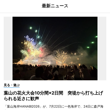
最新ニュース
見る・遊ぶ
葉山の花火大会10分間×2日間 突堤から打ち上げ
られる近さに歓声
「葉山海岸HANABI2026」が、7月22日に一色海岸で、24日に森戸海