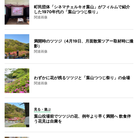
町民団体「シネマチェルキオ葉山」がフィルムで紹介
した1970年代の「葉山つつじ祭り」
関連画像
満開時のツツジ（4月19日、月面散策ツアー取材時に撮
影）
関連画像
わずかに花が残るツツジと「葉山つつじ祭り」の会場
関連画像
見る・遊ぶ
葉山役場前でツツジの花、例年より早く満開へ 飲食伴
う花見は自粛を