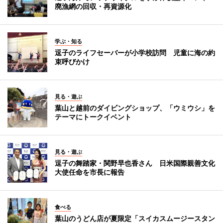
廃漁網の回収・再資源化
学ぶ・知る
逗子のライフセーバーが小学校訪問 児童に海の約
束呼びかけ
見る・遊ぶ
葉山と越前のダイビングショップ、「ウミウシ」を
テーマにトークイベント
見る・遊ぶ
逗子の舞踏家・関野早也香さん 日米国際親善文化
大使任命を市長に報告
食べる
葉山のうどん店が夏限定「スイカスムージースタン