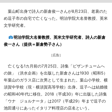
葉山町出身で詩人の新倉俊一さんが8月23日、老衰のた
め逗子市の自宅で亡くなった。明治学院大名誉教授、英米
文学研究者。
明治学院大名誉教授、英米文学研究者、詩人の新倉
俊一さん（提供＝新倉勢子さん）
［広告］
亡くなる1カ月前の7月25日、詩集「ビザンチュームへ
の旅」（洪水企画）を出版した新倉さんは1930（昭和5）
年葉山のガラス店に次男として生まれた。葉山小学校、横
須賀中学校（現・横須賀高等学校）出身。逗子へは結婚後
の昭和40年代に移住。2018（平成30）年に出版した詩集
「ウナ ジョルナータ」は2017（平成29）年まで逗子の
池田通りにあったイタリア料理店の店名という。