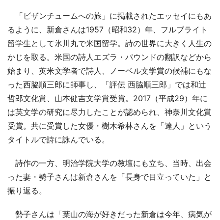
「ビザンチュームへの旅」に掲載されたエッセイにもあ
るように、新倉さんは1957（昭和32）年、フルブライト
留学生として氷川丸で米国留学。詩の世界に大きく人生の
かじを取る。米国の詩人エズラ・パウンドの翻訳などから
始まり、英米文学者で詩人、ノーベル文学賞の候補にもな
った西脇順三郎に師事し、「評伝 西脇順三郎」では和辻
哲郎文化賞、山本健吉文学賞受賞。2017（平成29）年に
は英文学の研究に尽力したことが認められ、神奈川文化賞
受賞。共に受賞した女優・樹木希林さんを「達人」という
タイトルで詩に詠んでいる。
詩作の一方、明治学院大学の教壇にも立ち、当時、出会
った妻・勢子さんは新倉さんを「長身で目立っていた」と
振り返る。
勢子さんは「葉山の海が好きだった新倉は今年、病気が