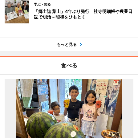
学ぶ・知る
「郷土誌 葉山」4年ぶり発行 社寺明細帳や農業日
誌で明治～昭和をひもとく
もっと見る
食べる