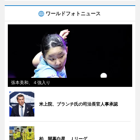
ワールドフォトニュース
張本美和、４強入り
米上院、ブランチ氏の司法長官人事承認
柏、開幕白星 Ｊリーグ