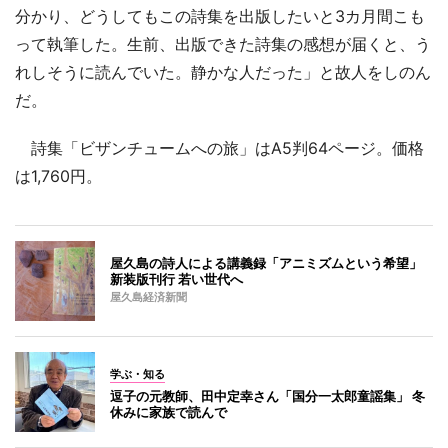
分かり、どうしてもこの詩集を出版したいと3カ月間こも
って執筆した。生前、出版できた詩集の感想が届くと、う
れしそうに読んでいた。静かな人だった」と故人をしのん
だ。
詩集「ビザンチュームへの旅」はA5判64ページ。価格
は1,760円。
屋久島の詩人による講義録「アニミズムという希望」
新装版刊行 若い世代へ
屋久島経済新聞
学ぶ・知る
逗子の元教師、田中定幸さん「国分一太郎童謡集」 冬
休みに家族で読んで