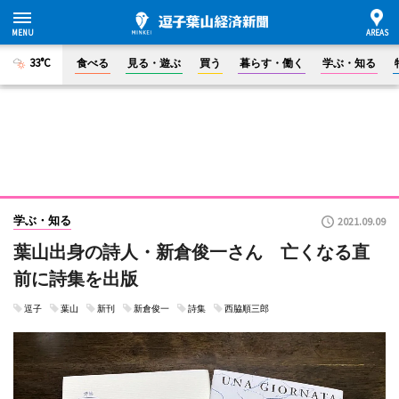
33°C
食べる
見る・遊ぶ
買う
暮らす・働く
学ぶ・知る
学ぶ・知る
2021.09.09
葉山出身の詩人・新倉俊一さん 亡くなる直
前に詩集を出版
逗子
葉山
新刊
新倉俊一
詩集
西脇順三郎