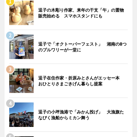
逗子の木彫り作家、来年の干支「午」の置物
販売始める スマホスタンドにも
逗子で「オクトーバーフェスト」 湘南の8つ
のブルワリーが一堂に
逗子在住作家・折原みとさんがエッセー本
おひとりさまごきげん暮らし提案
逗子の小坪漁港で「みかん投げ」 大漁旗た
なびく漁船からミカン舞う