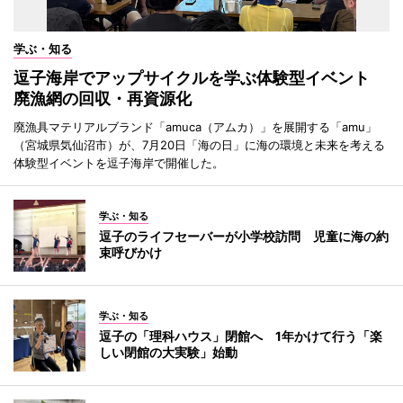
学ぶ・知る
逗子海岸でアップサイクルを学ぶ体験型イベント
廃漁網の回収・再資源化
廃漁具マテリアルブランド「amuca（アムカ）」を展開する「amu」
（宮城県気仙沼市）が、7月20日「海の日」に海の環境と未来を考える
体験型イベントを逗子海岸で開催した。
学ぶ・知る
逗子のライフセーバーが小学校訪問 児童に海の約
束呼びかけ
学ぶ・知る
逗子の「理科ハウス」閉館へ 1年かけて行う「楽
しい閉館の大実験」始動