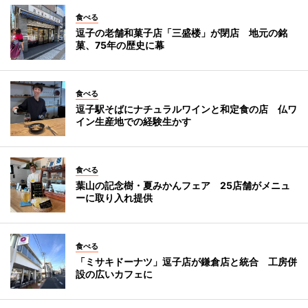
食べる
逗子の老舗和菓子店「三盛楼」が閉店 地元の銘
菓、75年の歴史に幕
食べる
逗子駅そばにナチュラルワインと和定食の店 仏ワ
イン生産地での経験生かす
食べる
葉山の記念樹・夏みかんフェア 25店舗がメニュ
ーに取り入れ提供
食べる
「ミサキドーナツ」逗子店が鎌倉店と統合 工房併
設の広いカフェに