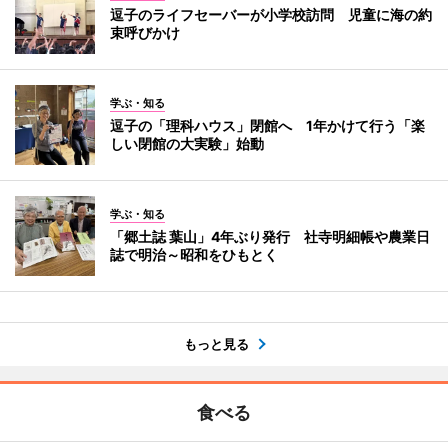
逗子のライフセーバーが小学校訪問 児童に海の約
束呼びかけ
学ぶ・知る
逗子の「理科ハウス」閉館へ 1年かけて行う「楽
しい閉館の大実験」始動
学ぶ・知る
「郷土誌 葉山」4年ぶり発行 社寺明細帳や農業日
誌で明治～昭和をひもとく
もっと見る
食べる