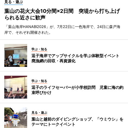
見る・遊ぶ
葉山の花火大会10分間×2日間 突堤から打ち上げ
られる近さに歓声
「葉山海岸HANABI2026」が、7月22日に一色海岸で、24日に森戸海
岸で、それぞれ開催された。
学ぶ・知る
逗子海岸でアップサイクルを学ぶ体験型イベント
廃漁網の回収・再資源化
学ぶ・知る
逗子のライフセーバーが小学校訪問 児童に海の約
束呼びかけ
見る・遊ぶ
葉山と越前のダイビングショップ、「ウミウシ」を
テーマにトークイベント