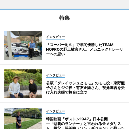
特集
インタビュー
「スーパー耐久」で年間優勝したTEAM
NOPROの野上敏彦さん。メカニックとレーサ
ーへの思い
インタビュー
公演「グレイッシュとモモ」のモモ役・東野醒
子さんとジジ役・有友正隆さん、視覚障害を受
け入れ夫婦で舞台に立つ
インタビュー
韓国映画「ボストン1947」日本公開
―「悲劇のランナー」と言われる金メダリス
ト、祖父・孫基禎（ソン・ギジョン）が願った