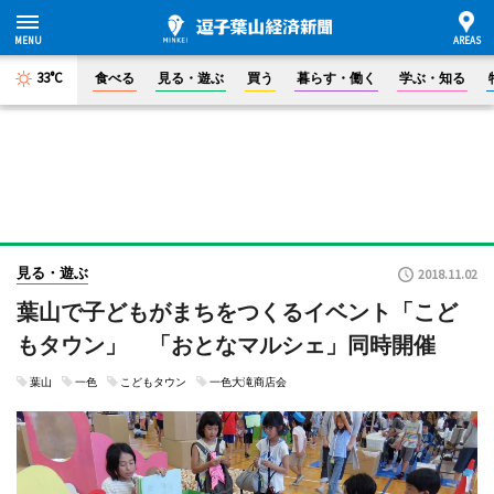
33°C
食べる
見る・遊ぶ
買う
暮らす・働く
学ぶ・知る
見る・遊ぶ
2018.11.02
葉山で子どもがまちをつくるイベント「こど
もタウン」 「おとなマルシェ」同時開催
葉山
一色
こどもタウン
一色大滝商店会