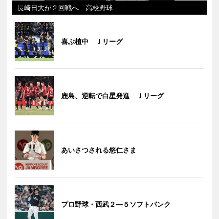
長崎日大が２回戦へ 高校野球
喜ぶ植中 Ｊリーグ
鹿島、逆転で白星発進 Ｊリーグ
あいさつされる悠仁さま
プロ野球・西武２―５ソフトバンク