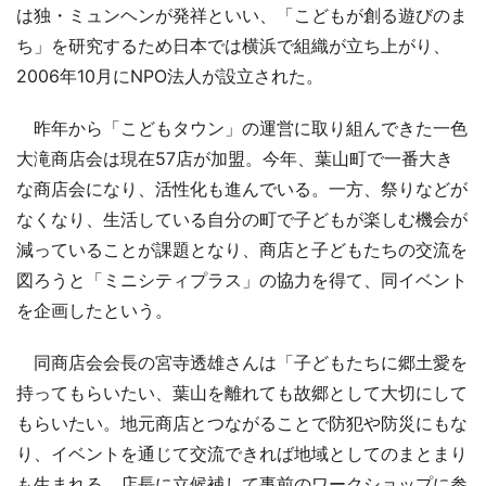
は独・ミュンヘンが発祥といい、「こどもが創る遊びのま
ち」を研究するため日本では横浜で組織が立ち上がり、
2006年10月にNPO法人が設立された。
昨年から「こどもタウン」の運営に取り組んできた一色
大滝商店会は現在57店が加盟。今年、葉山町で一番大き
な商店会になり、活性化も進んでいる。一方、祭りなどが
なくなり、生活している自分の町で子どもが楽しむ機会が
減っていることが課題となり、商店と子どもたちの交流を
図ろうと「ミニシティプラス」の協力を得て、同イベント
を企画したという。
同商店会会長の宮寺透雄さんは「子どもたちに郷土愛を
持ってもらいたい、葉山を離れても故郷として大切にして
もらいたい。地元商店とつながることで防犯や防災にもな
り、イベントを通じて交流できれば地域としてのまとまり
も生まれる。店長に立候補して事前のワークショップに参