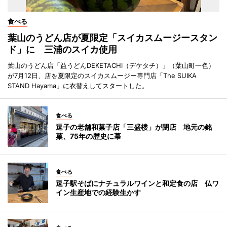
食べる
葉山のうどん店が夏限定「スイカスムージースタン
ド」に 三浦のスイカ使用
葉山のうどん店「益うどんDEKETACHI（デケタチ）」（葉山町一色）
が7月12日、店を夏限定のスイカスムージー専門店「The SUIKA
STAND Hayama」に衣替えしてスタートした。
食べる
逗子の老舗和菓子店「三盛楼」が閉店 地元の銘
菓、75年の歴史に幕
食べる
逗子駅そばにナチュラルワインと和定食の店 仏ワ
イン生産地での経験生かす