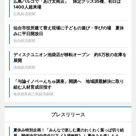
広島パルコで「あげ太商店」 限定グッズ35種、初日は
1400人超来場
広島経済新聞
仙台市役所建て替え現場に子どもの遊び・学びの場 夏休
みに平日開放日
仙台経済新聞
ディスクユニオン池袋店が移転オープン 約5万枚の在庫を
展開
池袋経済新聞
「与論イノベーんちゅ講座」開講へ 地域課題解決に取り
組む人材育成目指す
奄美群島南三島経済新聞
プレスリリース
夏休み特別企画！「みんなで楽しむ夏のわくわく葉っぱ切り絵
展」開催決定?中学生以下《入場無料》！ 夏休みを楽しもう