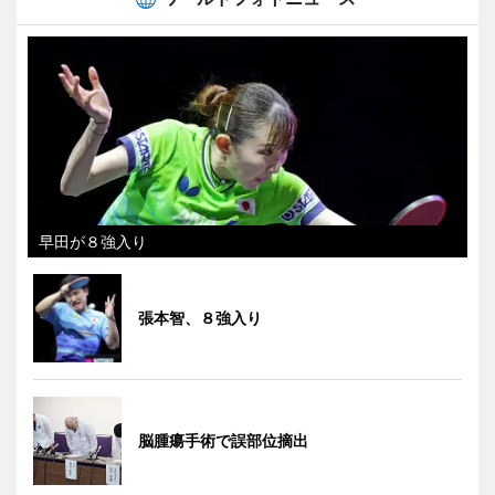
早田が８強入り
張本智、８強入り
脳腫瘍手術で誤部位摘出