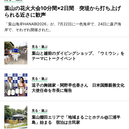
葉山の花火大会10分間×2日間 突堤から打ち上げ
られる近さに歓声
「葉山海岸HANABI2026」が、7月22日に一色海岸で、24日に森戸海
岸で、それぞれ開催された。
見る・遊ぶ
葉山と越前のダイビングショップ、「ウミウシ」を
テーマにトークイベント
見る・遊ぶ
逗子の舞踏家・関野早也香さん 日米国際親善文化
大使任命を市長に報告
見る・遊ぶ
葉山棚田エリアで「地域まるごとホテル@三浦半
島」始まる 宿泊は古民家