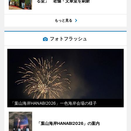
る堂」 老舗・文章堂を刷新
もっと見る
フォトフラッシュ
「葉山海岸HANABI2026」一色海岸会場の様子
「葉山海岸HANABI2026」の案内