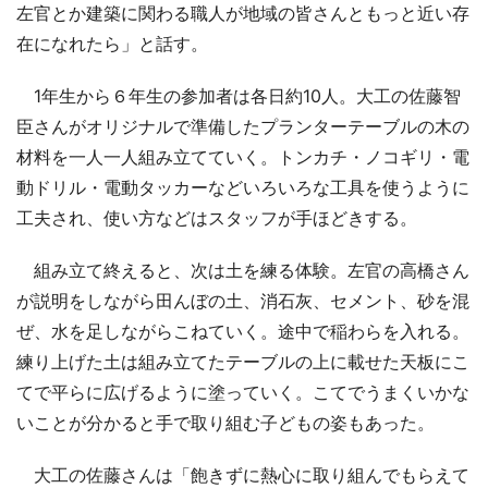
左官とか建築に関わる職人が地域の皆さんともっと近い存
在になれたら」と話す。
1年生から６年生の参加者は各日約10人。大工の佐藤智
臣さんがオリジナルで準備したプランターテーブルの木の
材料を一人一人組み立てていく。トンカチ・ノコギリ・電
動ドリル・電動タッカーなどいろいろな工具を使うように
工夫され、使い方などはスタッフが手ほどきする。
組み立て終えると、次は土を練る体験。左官の高橋さん
が説明をしながら田んぼの土、消石灰、セメント、砂を混
ぜ、水を足しながらこねていく。途中で稲わらを入れる。
練り上げた土は組み立てたテーブルの上に載せた天板にこ
てで平らに広げるように塗っていく。こてでうまくいかな
いことが分かると手で取り組む子どもの姿もあった。
大工の佐藤さんは「飽きずに熱心に取り組んでもらえて