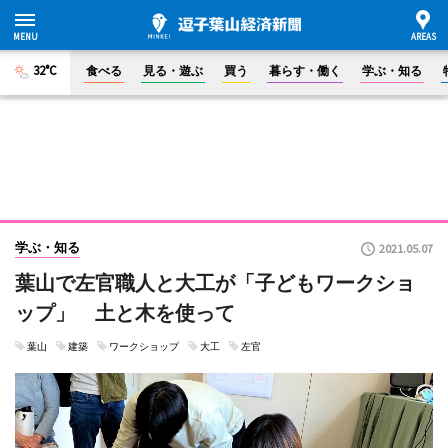
32°C
食べる
見る・遊ぶ
買う
暮らす・働く
学ぶ・知る
学ぶ・知る
2021.05.07
葉山で左官職人と大工が「子どもワークショ
ップ」 土と木を使って
葉山
建築
ワークショップ
大工
左官