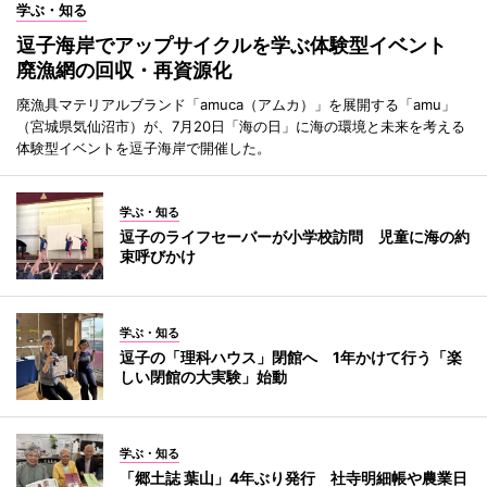
学ぶ・知る
逗子海岸でアップサイクルを学ぶ体験型イベント
廃漁網の回収・再資源化
廃漁具マテリアルブランド「amuca（アムカ）」を展開する「amu」
（宮城県気仙沼市）が、7月20日「海の日」に海の環境と未来を考える
体験型イベントを逗子海岸で開催した。
学ぶ・知る
逗子のライフセーバーが小学校訪問 児童に海の約
束呼びかけ
学ぶ・知る
逗子の「理科ハウス」閉館へ 1年かけて行う「楽
しい閉館の大実験」始動
学ぶ・知る
「郷土誌 葉山」4年ぶり発行 社寺明細帳や農業日