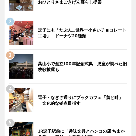
おひとりさまごきげん暮らし提案
逗子にも「たぶん…世界一小さいチョコレート
工場」 ドーナツ20種類
葉山小で創立100年記念式典 児童が調べた旧
校歌披露も
逗子・なぎさ通りにブックカフェ「麓と畔」
文化的な拠点目指す
JR逗子駅前に「趣味文具とハンコの店 ちまか