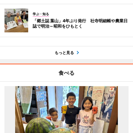
学ぶ・知る
「郷土誌 葉山」4年ぶり発行 社寺明細帳や農業日
誌で明治～昭和をひもとく
もっと見る
食べる