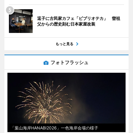
逗子に古民家カフェ「ビブリオテカ」 曽祖
父からの歴史刻む日本家屋改装
もっと見る
フォトフラッシュ
「葉山海岸HANABI2026」一色海岸会場の様子