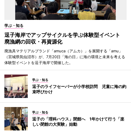
学ぶ・知る
逗子海岸でアップサイクルを学ぶ体験型イベント
廃漁網の回収・再資源化
廃漁具マテリアルブランド「amuca（アムカ）」を展開する「amu」
（宮城県気仙沼市）が、7月20日「海の日」に海の環境と未来を考える
体験型イベントを逗子海岸で開催した。
学ぶ・知る
逗子のライフセーバーが小学校訪問 児童に海の約
束呼びかけ
学ぶ・知る
逗子の「理科ハウス」閉館へ 1年かけて行う「楽
しい閉館の大実験」始動