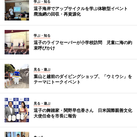
学ぶ・知る
逗子海岸でアップサイクルを学ぶ体験型イベント
廃漁網の回収・再資源化
学ぶ・知る
逗子のライフセーバーが小学校訪問 児童に海の約
束呼びかけ
見る・遊ぶ
葉山と越前のダイビングショップ、「ウミウシ」を
テーマにトークイベント
見る・遊ぶ
逗子の舞踏家・関野早也香さん 日米国際親善文化
大使任命を市長に報告