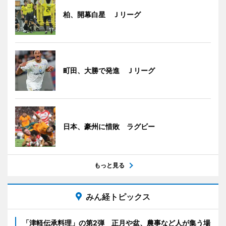
柏、開幕白星 Ｊリーグ
町田、大勝で発進 Ｊリーグ
日本、豪州に惜敗 ラグビー
もっと見る
みん経トピックス
「津軽伝承料理」の第2弾 正月や盆、農事など人が集う場