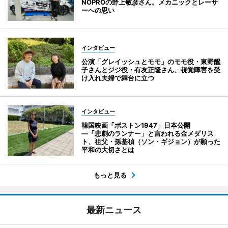
NOPROの野上敏彦さん。メカニックとレーサ
ーへの思い
インタビュー
公演「グレイッシュとモモ」のモモ役・東野醒
子さんとジジ役・有友正隆さん、視覚障害を受
け入れ夫婦で舞台に立つ
インタビュー
韓国映画「ボストン1947」日本公開
―「悲劇のランナー」と言われる金メダリス
ト、祖父・孫基禎（ソン・ギジョン）が願った
平和の大切さとは
もっと見る
最新ニュース