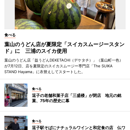
食べる
葉山のうどん店が夏限定「スイカスムージースタン
ド」に 三浦のスイカ使用
葉山のうどん店「益うどんDEKETACHI（デケタチ）」（葉山町一色）
が7月12日、店を夏限定のスイカスムージー専門店「The SUIKA
STAND Hayama」に衣替えしてスタートした。
食べる
逗子の老舗和菓子店「三盛楼」が閉店 地元の銘
菓、75年の歴史に幕
食べる
逗子駅そばにナチュラルワインと和定食の店 仏ワ