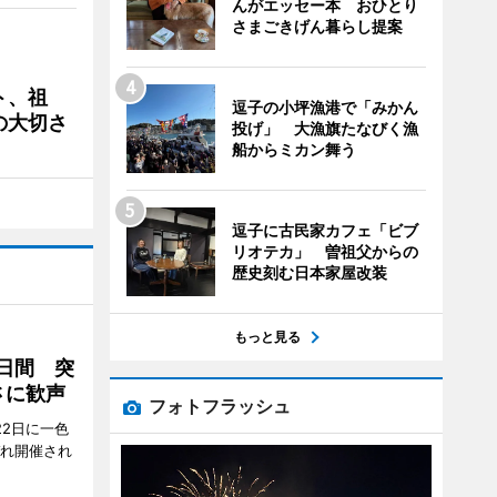
んがエッセー本 おひとり
さまごきげん暮らし提案
ト、祖
逗子の小坪漁港で「みかん
の大切さ
投げ」 大漁旗たなびく漁
船からミカン舞う
逗子に古民家カフェ「ビブ
リオテカ」 曽祖父からの
歴史刻む日本家屋改装
もっと見る
2日間 突
さに歓声
フォトフラッシュ
22日に一色
ぞれ開催され