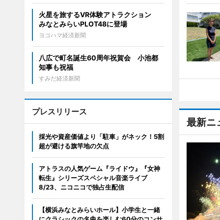
火星を旅するVR体験アトラクション
みなとみらいPLOT48に登場
ヨコハマ経済新聞
八広で町名誕生60周年祝賀会 小池都
知事も祝福
すみだ経済新聞
プレスリリース
最新ニ
採光や資産価値より「駐車」がネック！5割
超が避ける旗竿地の欠点
アトラスの人気ゲーム『ライドウ』『女神
転生』シリーズスペシャル音楽ライブ
8/23、ニコニコで独占生配信
【横浜みなとみらいホール】小学生と一緒
にクラシックの名曲を楽しむ60分のコンサ