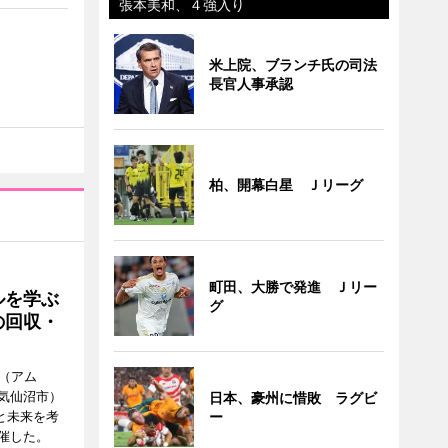
張本美和、４強入り
米上院、ブランチ氏の司法
長官人事承認
柏、開幕白星 Ｊリーグ
町田、大勝で発進 Ｊリー
ルを学ぶ
グ
の回収・
a（アム
気仙沼市）
日本、豪州に惜敗 ラグビ
と未来を考
ー
催した。