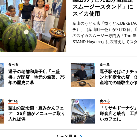
スムージースタンド」に
スイカ使用
葉山のうどん店「益うどんDEKETA
チ）」（葉山町一色）が7月12日、
のスイカスムージー専門店「The SU
STAND Hayama」に衣替えして
食べる
食べる
逗子の老舗和菓子店「三盛
逗子駅そばにナチ
楼」が閉店 地元の銘菓、75
ンと和定食の店 
年の歴史に幕
産地での経験生か
食べる
食べる
葉山の記念樹・夏みかんフェ
「ミサキドーナツ
ア 25店舗がメニューに取り
鎌倉店と統合 工
入れ提供
いカフェに
もっと見る