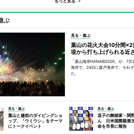
もっと見る
遊ぶ
見る・遊ぶ
葉山の花火大会10分間×
堤から打ち上げられる近
「葉山海岸HANABI2026」が、7月
海岸で、24日に森戸海岸で、それ
た。
見る・遊ぶ
見る・遊ぶ
葉山と越前のダイビングショ
逗子の舞踏家・関
ップ、「ウミウシ」をテーマ
ん 日米国際親善
にトークイベント
命を市長に報告