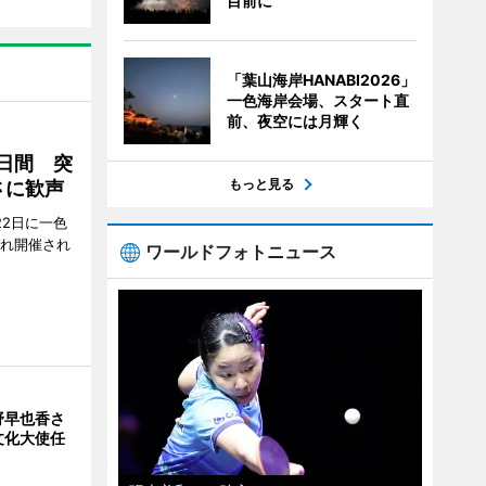
目前に
「葉山海岸HANABI2026」
一色海岸会場、スタート直
前、夜空には月輝く
2日間 突
もっと見る
さに歓声
22日に一色
ぞれ開催され
ワールドフォトニュース
野早也香さ
文化大使任