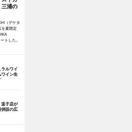
 三浦の
CHI（デケタ
店を夏限定
IKA
スタートした。
ュラルワイ
仏ワイン生
す
」逗子店が
房併設の広