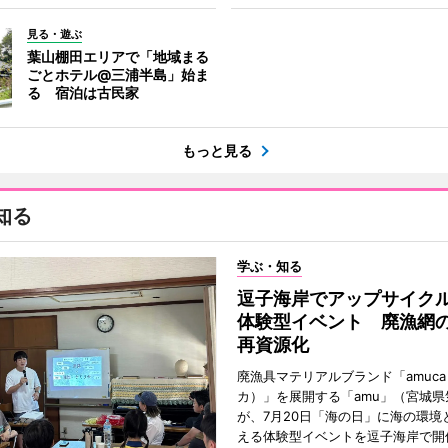
見る・遊ぶ
葉山棚田エリアで「地域まる
ごとホテル@三浦半島」始ま
る 宿泊は古民家
もっと見る
知る
学ぶ・知る
逗子海岸でアップサイク
体験型イベント 廃漁網
再資源化
廃漁具マテリアルブランド「amuc
カ）」を展開する「amu」（宮城県
が、7月20日「海の日」に海の環境
える体験型イベントを逗子海岸で開