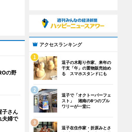
アクセスランキング
逗子の木彫り作家、来年の
干支「午」の置物販売始め
ROの野
る スマホスタンドにも
逗子で「オクトーバーフェ
スト」 湘南の8つのブル
ワリーが一堂に
醒子さん
れ夫婦で
逗子在住作家・折原みとさ