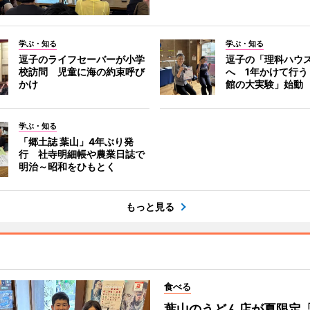
学ぶ・知る
学ぶ・知る
逗子のライフセーバーが小学
逗子の「理科ハウ
校訪問 児童に海の約束呼び
へ 1年かけて行う
かけ
館の大実験」始動
学ぶ・知る
「郷土誌 葉山」4年ぶり発
行 社寺明細帳や農業日誌で
明治～昭和をひもとく
もっと見る
食べる
葉山のうどん店が夏限定