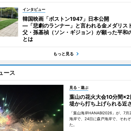
インタビュー
韓国映画「ボストン1947」日本公開
―「悲劇のランナー」と言われる金メダリス
父・孫基禎（ソン・ギジョン）が願った平和
とは
もっと見る
ュース
見る・遊ぶ
葉山の花火大会10分間×
堤から打ち上げられる近
「葉山海岸HANABI2026」が、7月
海岸で、24日に森戸海岸で、それ
た。