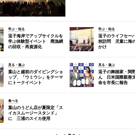
学ぶ・知る
学ぶ・知る
逗子海岸でアップサイクルを
逗子のライフセー
学ぶ体験型イベント 廃漁網
校訪問 児童に海
の回収・再資源化
かけ
見る・遊ぶ
見る・遊ぶ
葉山と越前のダイビングショ
逗子の舞踏家・関
ップ、「ウミウシ」をテーマ
ん 日米国際親善
にトークイベント
命を市長に報告
食べる
葉山のうどん店が夏限定「ス
イカスムージースタンド」
に 三浦のスイカ使用