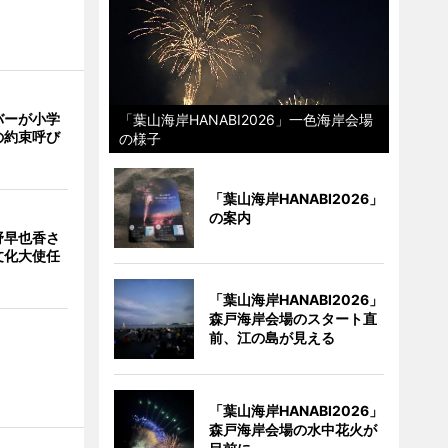
バーが小学
「葉山海岸HANABI2026」一色海岸会場
の約束呼び
の様子
「葉山海岸HANABI2026」
の案内
野早也香さ
文化大使任
「葉山海岸HANABI2026」
森戸海岸会場のスタート直
前、江の島が見える
「葉山海岸HANABI2026」
森戸海岸会場の水中花火が